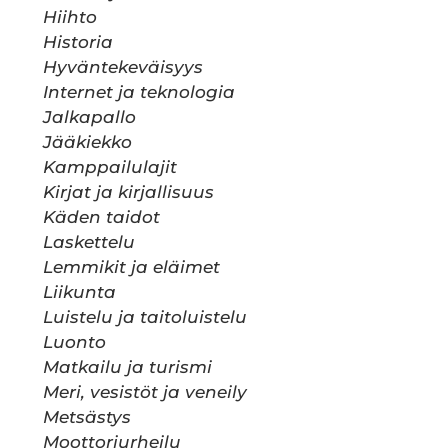
Hiihto
Historia
Hyväntekeväisyys
Internet ja teknologia
Jalkapallo
Jääkiekko
Kamppailulajit
Kirjat ja kirjallisuus
Käden taidot
Laskettelu
Lemmikit ja eläimet
Liikunta
Luistelu ja taitoluistelu
Luonto
Matkailu ja turismi
Meri, vesistöt ja veneily
Metsästys
Moottoriurheilu