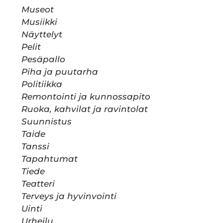
Museot
Musiikki
Näyttelyt
Pelit
Pesäpallo
Piha ja puutarha
Politiikka
Remontointi ja kunnossapito
Ruoka, kahvilat ja ravintolat
Suunnistus
Taide
Tanssi
Tapahtumat
Tiede
Teatteri
Terveys ja hyvinvointi
Uinti
Urheilu