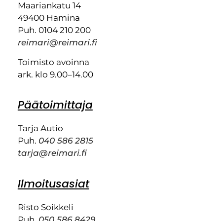
Maariankatu 14
49400 Hamina
Puh. 0104 210 200
reimari@reimari.fi
Toimisto avoinna
ark. klo 9.00–14.00
Päätoimittaja
Tarja Autio
Puh.
040 586 2815
tarja@reimari.fi
Ilmoitusasiat
Risto Soikkeli
Puh.
050 586 8429