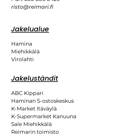
risto@reimari.fi
Jakelualue
Hamina
Miehikkälä
Virolahti
Jakeluständit
ABC Kippari
Haminan S-ostoskeskus
K-Market Itäväylä
K-Supermarket Kanuuna
Sale Miehikkälä
Reimarin toimisto