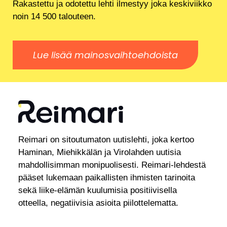
Rakastettu ja odotettu lehti ilmestyy joka keskiviikko
noin 14 500 talouteen.
Lue lisää mainosvaihtoehdoista
Reimari on sitoutumaton uutislehti, joka kertoo
Haminan, Miehikkälän ja Virolahden uutisia
mahdollisimman monipuolisesti. Reimari-lehdestä
pääset lukemaan paikallisten ihmisten tarinoita
sekä liike-elämän kuulumisia positiivisella
otteella, negatiivisia asioita piilottelematta.