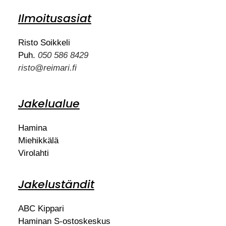
Ilmoitusasiat
Risto Soikkeli
Puh.
050 586 8429
risto@reimari.fi
Jakelualue
Hamina
Miehikkälä
Virolahti
Jakeluständit
ABC Kippari
Haminan S-ostoskeskus