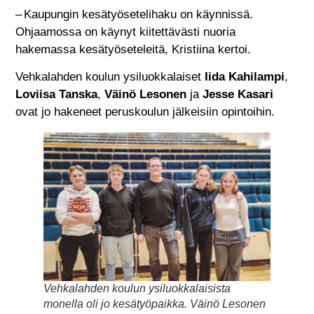
– Kaupungin kesätyösetelihaku on käynnissä.
Ohjaamossa on käynyt kiitettävästi nuoria
hakemassa kesätyöseteleitä, Kristiina kertoi.
Vehkalahden koulun ysiluokkalaiset
Iida Kahilampi
,
Loviisa Tanska
,
Väinö Lesonen
ja
Jesse Kasari
ovat jo hakeneet peruskoulun jälkeisiin opintoihin.
Vehkalahden koulun ysiluokkalaisista
monella oli jo kesätyöpaikka. Väinö Lesonen