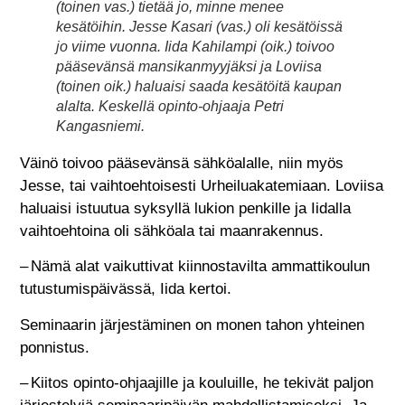
(toinen vas.) tietää jo, minne menee
kesätöihin. Jesse Kasari (vas.) oli kesätöissä
jo viime vuonna. Iida Kahilampi (oik.) toivoo
pääsevänsä mansikanmyyjäksi ja Loviisa
(toinen oik.) haluaisi saada kesätöitä kaupan
alalta. Keskellä opinto-ohjaaja Petri
Kangasniemi.
Väinö toivoo pääsevänsä sähköalalle, niin myös
Jesse, tai vaihtoehtoisesti Urheiluakatemiaan. Loviisa
haluaisi istuutua syksyllä lukion penkille ja Iidalla
vaihtoehtoina oli sähköala tai maanrakennus.
– Nämä alat vaikuttivat kiinnostavilta ammattikoulun
tutustumispäivässä, Iida kertoi.
Seminaarin järjestäminen on monen tahon yhteinen
ponnistus.
– Kiitos opinto-ohjaajille ja kouluille, he tekivät paljon