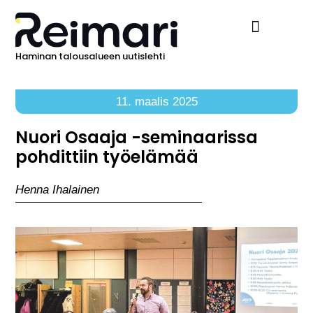
Haminan talousalueen uutislehti
Ilmoita Reimarissa
11. maalis 2025
Nuori Osaaja -seminaarissa
pohdittiin työelämää
Henna Ihalainen