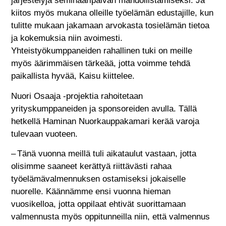
järjestelyjä seminaaripäivän mahdollistamiseksi. Ja
kiitos myös mukana olleille työelämän edustajille, kun
tulitte mukaan jakamaan arvokasta tosielämän tietoa
ja kokemuksia niin avoimesti.
Yhteistyökumppaneiden rahallinen tuki on meille
myös äärimmäisen tärkeää, jotta voimme tehdä
paikallista hyvää, Kaisu kiittelee.
Nuori Osaaja -projektia rahoitetaan
yrityskumppaneiden ja sponsoreiden avulla. Tällä
hetkellä Haminan Nuorkauppakamari kerää varoja
tulevaan vuoteen.
– Tänä vuonna meillä tuli aikataulut vastaan, jotta
olisimme saaneet kerättyä riittävästi rahaa
työelämävalmennuksen ostamiseksi jokaiselle
nuorelle. Käännämme ensi vuonna hieman
vuosikelloa, jotta oppilaat ehtivät suorittamaan
valmennusta myös oppitunneilla niin, että valmennus