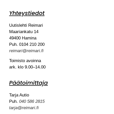
Yhteystiedot
Uutislehti Reimari
Maariankatu 14
49400 Hamina
Puh. 0104 210 200
reimari@reimari.fi
Toimisto avoinna
ark. klo 9.00–14.00
Päätoimittaja
Tarja Autio
Puh.
040 586 2815
tarja@reimari.fi