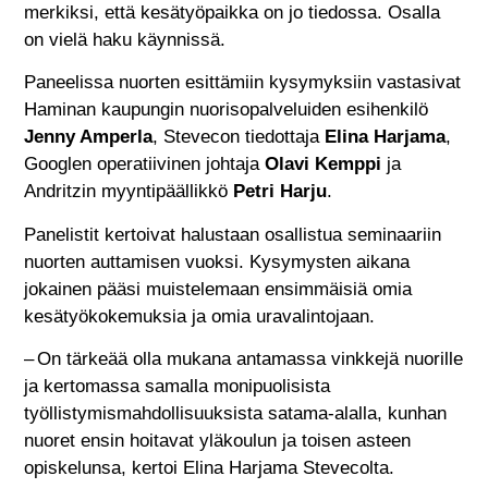
merkiksi, että kesätyöpaikka on jo tiedossa. Osalla
on vielä haku käynnissä.
Paneelissa nuorten esittämiin kysymyksiin vastasivat
Haminan kaupungin nuorisopalveluiden esihenkilö
Jenny Amperla
, Stevecon tiedottaja
Elina Harjama
,
Googlen operatiivinen johtaja
Olavi Kemppi
ja
Andritzin myyntipäällikkö
Petri Harju
.
Panelistit kertoivat halustaan osallistua seminaariin
nuorten auttamisen vuoksi. Kysymysten aikana
jokainen pääsi muistelemaan ensimmäisiä omia
kesätyökokemuksia ja omia uravalintojaan.
– On tärkeää olla mukana antamassa vinkkejä nuorille
ja kertomassa samalla monipuolisista
työllistymismahdollisuuksista satama-alalla, kunhan
nuoret ensin hoitavat yläkoulun ja toisen asteen
opiskelunsa, kertoi Elina Harjama Stevecolta.