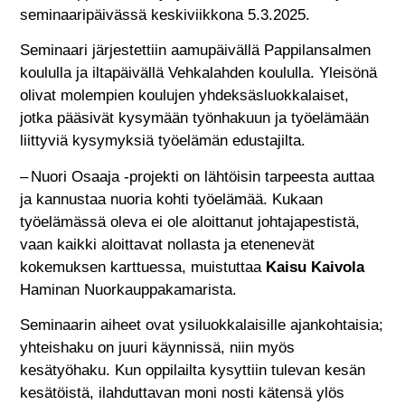
seminaaripäivässä keskiviikkona 5.3.2025.
Seminaari järjestettiin aamupäivällä Pappilansalmen
koululla ja iltapäivällä Vehkalahden koululla. Yleisönä
olivat molempien koulujen yhdeksäsluokkalaiset,
jotka pääsivät kysymään työnhakuun ja työelämään
liittyviä kysymyksiä työelämän edustajilta.
– Nuori Osaaja -projekti on lähtöisin tarpeesta auttaa
ja kannustaa nuoria kohti työelämää. Kukaan
työelämässä oleva ei ole aloittanut johtajapestistä,
vaan kaikki aloittavat nollasta ja etenenevät
kokemuksen karttuessa, muistuttaa
Kaisu Kaivola
Haminan Nuorkauppakamarista.
Seminaarin aiheet ovat ysiluokkalaisille ajankohtaisia;
yhteishaku on juuri käynnissä, niin myös
kesätyöhaku. Kun oppilailta kysyttiin tulevan kesän
kesätöistä, ilahduttavan moni nosti kätensä ylös