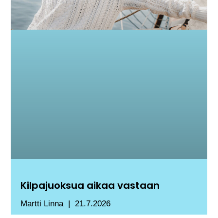
Kilpajuoksua aikaa vastaan
Martti Linna
21.7.2026