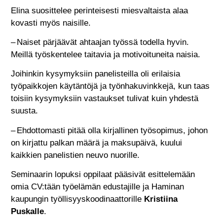
Elina suosittelee perinteisesti miesvaltaista alaa
kovasti myös naisille.
– Naiset pärjäävät ahtaajan työssä todella hyvin.
Meillä työskentelee taitavia ja motivoituneita naisia.
Joihinkin kysymyksiin panelisteilla oli erilaisia
työpaikkojen käytäntöjä ja työnhakuvinkkejä, kun taas
toisiin kysymyksiin vastaukset tulivat kuin yhdestä
suusta.
– Ehdottomasti pitää olla kirjallinen työsopimus, johon
on kirjattu palkan määrä ja maksupäivä, kuului
kaikkien panelistien neuvo nuorille.
Seminaarin lopuksi oppilaat pääsivät esittelemään
omia CV:tään työelämän edustajille ja Haminan
kaupungin työllisyyskoodinaattorille
Kristiina
Puskalle
.