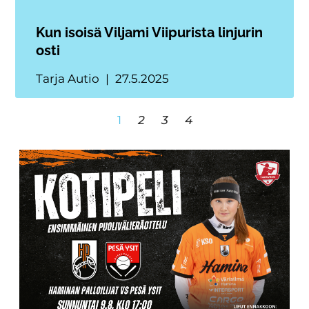
Kun isoisä Viljami Viipurista linjurin
osti
Tarja Autio
27.5.2025
1
2
3
4