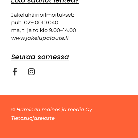
Etkö saanut lehteä?
Jakeluhäiriöilmoitukset:
puh. 029 0010 040
ma, ti ja to klo 9.00–14.00
www.jakelupalaute.fi
Seuraa somessa
©
Haminan mainos ja media Oy
Tietosuojaseloste