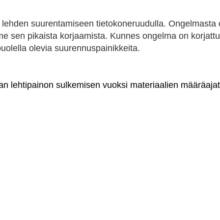
a lehden suurentamiseen tietokoneruudulla. Ongelmasta o
me sen pikaista korjaamista. Kunnes ongelma on korjatt
puolella olevia suurennuspainikkeita.
an lehtipainon sulkemisen vuoksi materiaalien
määräajat