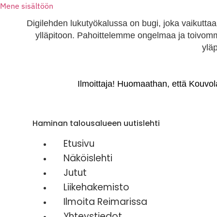
Mene sisältöön
Digilehden lukutyökalussa on bugi, joka vaikutta
ylläpitoon. Pahoittelemme ongelmaa ja toivom
ylä
Ilmoittaja! Huomaathan, että Kouvol
Haminan talousalueen uutislehti
Etusivu
Näköislehti
Jutut
Liikehakemisto
Ilmoita Reimarissa
Yhteystiedot