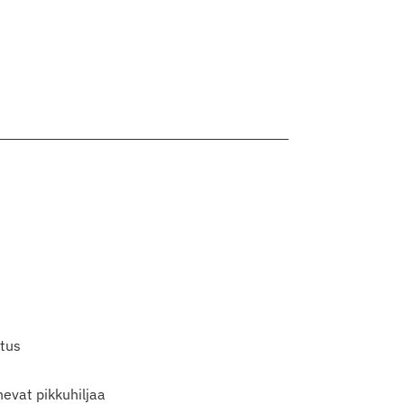
itus
evat pikkuhiljaa