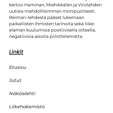
kertoo Haminan, Miehikkälän ja Virolahden
uutisia mahdollisimman monipuolisesti.
Reimari-lehdestä pääset lukemaan
paikallisten ihmisten tarinoita sekä liike-
elämän kuulumisia positiivisella otteella,
negatiivisia asioita piilottelematta.
Linkit
Etusivu
Jutut
Näköislehti
Liikehakemisto