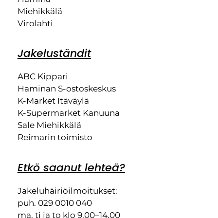
Miehikkälä
Virolahti
Jakeluständit
ABC Kippari
Haminan S-ostoskeskus
K-Market Itäväylä
K-Supermarket Kanuuna
Sale Miehikkälä
Reimarin toimisto
Etkö saanut lehteä?
Jakeluhäiriöilmoitukset:
puh. 029 0010 040
ma, ti ja to klo 9.00–14.00