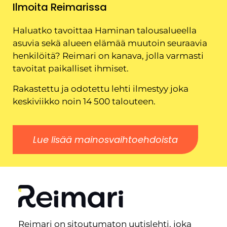
Ilmoita Reimarissa
Haluatko tavoittaa Haminan talousalueella
asuvia sekä alueen elämää muutoin seuraavia
henkilöitä? Reimari on kanava, jolla varmasti
tavoitat paikalliset ihmiset.
Rakastettu ja odotettu lehti ilmestyy joka
keskiviikko noin 14 500 talouteen.
Lue lisää mainosvaihtoehdoista
Reimari on sitoutumaton uutislehti, joka