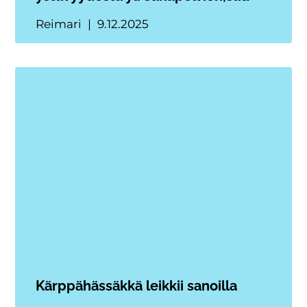
Reimari
9.12.2025
Kärppähässäkkä leikkii sanoilla