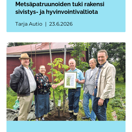
Metsäpatruunoiden tuki rakensi
sivistys- ja hyvinvointivaltiota
Tarja Autio
23.6.2026