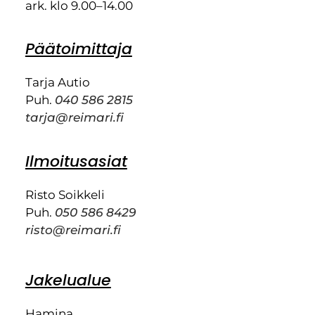
ark. klo 9.00–14.00
Päätoimittaja
Tarja Autio
Puh.
040 586 2815
tarja@reimari.fi
Ilmoitusasiat
Risto Soikkeli
Puh.
050 586 8429
risto@reimari.fi
Jakelualue
Hamina