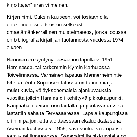
kirjoittajan” uran viimeinen.
Kirjan nimi, Suksin kuuseen, voi tosiaan olla
enteellinen, sillä teos on selkeästi
omaelämänkerrallinen muistelmateos, jonka lopussa
on bibliografia kirjailijan tuotannosta vuodesta 1974
alkaen.
Nenonen on syntynyt kesäkuun lopulla v. 1951
Haminassa, tai tarkemmin Kymin Karhulassa
Toivelinnassa. Varhainen lapsuus Mannerheimintie
64:ssä, Antti Supposen talossa on tunnelmia ja
muistikuvia, väläyksenomaisia ajankuvauksia
vuosilta jolloin Hamina oli kehittyvä pikkukaupunki.
Kauppahalli seisoi torin laidalla, ja puutavaraa vielä
lastattiin sahalta Tervasaaressa. Lapsia kaupungissa
oli niin paljon, että aloittaessaan ekaluokkalaisena
Aseman koulussa v. 1958, kävi koulua vuoropäivin
aamu- tai iltavuorossa. Sanavalmiilla pikkupojalla on