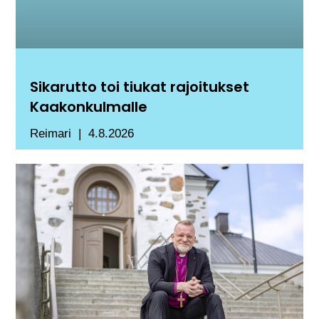
Sikarutto toi tiukat rajoitukset
Kaakonkulmalle
Reimari
4.8.2026