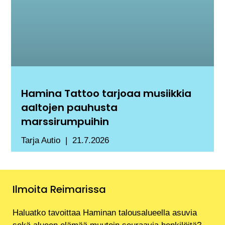
Hamina Tattoo tarjoaa musiikkia
aaltojen pauhusta
marssirumpuihin
Tarja Autio
21.7.2026
Ilmoita Reimarissa
Haluatko tavoittaa Haminan talousalueella asuvia