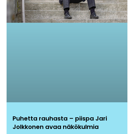
Puhetta rauhasta – piispa Jari
Jolkkonen avaa näkökulmia