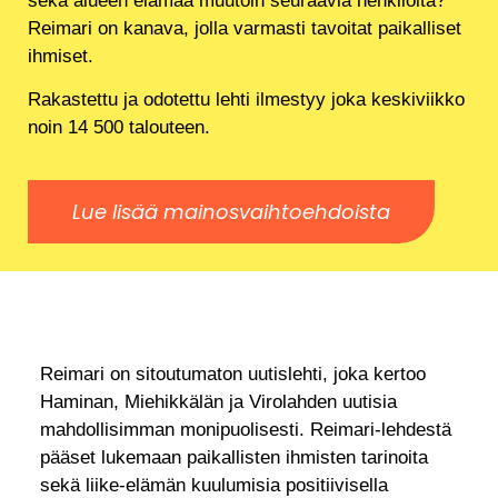
sekä alueen elämää muutoin seuraavia henkilöitä?
Reimari on kanava, jolla varmasti tavoitat paikalliset
ihmiset.
Rakastettu ja odotettu lehti ilmestyy joka keskiviikko
noin 14 500 talouteen.
Lue lisää mainosvaihtoehdoista
Reimari on sitoutumaton uutislehti, joka kertoo
Haminan, Miehikkälän ja Virolahden uutisia
mahdollisimman monipuolisesti. Reimari-lehdestä
pääset lukemaan paikallisten ihmisten tarinoita
sekä liike-elämän kuulumisia positiivisella