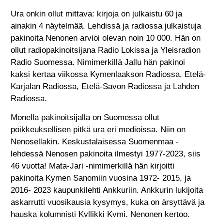
Ura onkin ollut mittava: kirjoja on julkaistu 60 ja
ainakin 4 näytelmää. Lehdissä ja radiossa julkaistuja
pakinoita Nenonen arvioi olevan noin 10 000. Hän on
ollut radiopakinoitsijana Radio Lokissa ja Yleisradion
Radio Suomessa. Nimimerkillä Jallu hän pakinoi
kaksi kertaa viikossa Kymenlaakson Radiossa, Etelä-
Karjalan Radiossa, Etelä-Savon Radiossa ja Lahden
Radiossa.
Monella pakinoitsijalla on Suomessa ollut
poikkeuksellisen pitkä ura eri medioissa. Niin on
Nenosellakin. Keskustalaisessa Suomenmaa -
lehdessä Nenosen pakinoita ilmestyi 1977-2023, siis
46 vuotta! Mata-Jari -nimimerkillä hän kirjoitti
pakinoita Kymen Sanomiin vuosina 1972- 2015, ja
2016- 2023 kaupunkilehti Ankkuriin. Ankkurin lukijoita
askarrutti vuosikausia kysymys, kuka on ärsyttävä ja
hauska kolumnisti Kyllikki Kymi. Nenonen kertoo,