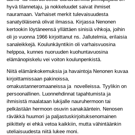
hyvä tilannetaju, ja nokkeluudet saivat ihmiset
nauramaan. Varhaiset merkit tulevaisuudesta
sanatyöläisenä olivat ilmassa. Kirjassa Nenonen
kertookin löytäneensä yllättäen sinisiä vihkoja, joihin
oli jo vuonna 1966 kirjoittanut ns. Jallutelmia, erilaisia
sanaleikkejä. Koulunkäyntikin oli varhaisvuosina
helppoa, kunnes nuoruuden kuohuntavuosina
elämänopiskelu vei voiton koulunpenkistä.
Niitä elämänkokemuksia ja havaintoja Nenonen kuvaa
kirjoittamissaan pakinoissa,
omakustanneromaaneissa ja novelleissa. Tyylikin on
persoonallinen. Luonnehdinnat tapahtumista ja
ihmisistä maalataan lukijalle nauruhermoon tai
pelkästään hermoon osuvin sanakääntein. Nenosen
räväkkä huumori ja paljastuskirjoituksenomainen
piikittely ei ehkä vetoa kaikkiin, mutta vähintäänkin
uteliaisuudesta niitä lukee moni.