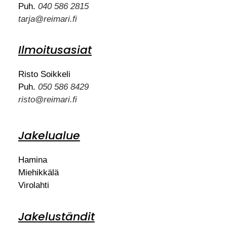
Puh.
040 586 2815
tarja@reimari.fi
Ilmoitusasiat
Risto Soikkeli
Puh.
050 586 8429
risto@reimari.fi
Jakelualue
Hamina
Miehikkälä
Virolahti
Jakeluständit