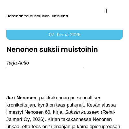
Haminan talousalueen uutislehti
Ilmoita Reimarissa
07. heinä 2026
Nenonen suksii muistoihin
Tarja Autio
Jari Nenosen
, paikkakunnan persoonallisen
kronikoitsijan, kynä on taas puhunut. Kesän alussa
ilmestyi Nenosen 60. kirja,
Suksin kuuseen
(Rehti-
Jalmari Oy, 2026). Kirjan takakannessa Nenonen
uhkaa, että teos on ”rienaajan ja kainalopieruproosan