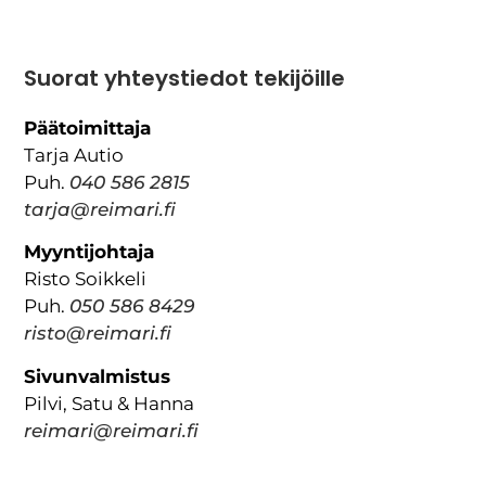
Suorat yhteystiedot tekijöille
Päätoimittaja
Tarja Autio
Puh.
040 586 2815
tarja@reimari.fi
Myyntijohtaja
Risto Soikkeli
Puh.
050 586 8429
risto@reimari.fi
Sivunvalmistus
Pilvi, Satu & Hanna
reimari@reimari.fi