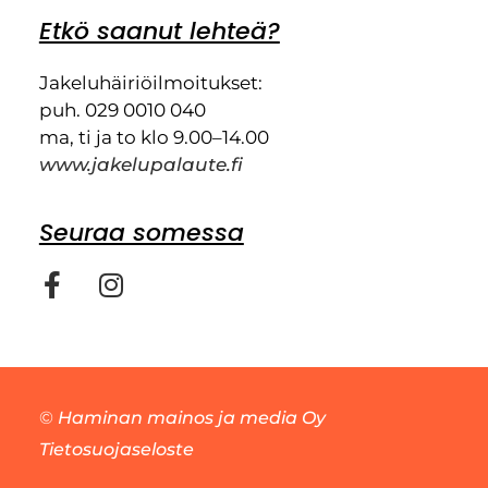
Etkö saanut lehteä?
Jakeluhäiriöilmoitukset:
puh. 029 0010 040
ma, ti ja to klo 9.00–14.00
www.jakelupalaute.fi
Seuraa somessa
©
Haminan mainos ja media Oy
Tietosuojaseloste