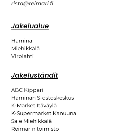
risto@reimari.fi
Jakelualue
Hamina
Miehikkälä
Virolahti
Jakeluständit
ABC Kippari
Haminan S-ostoskeskus
K-Market Itäväylä
K-Supermarket Kanuuna
Sale Miehikkälä
Reimarin toimisto