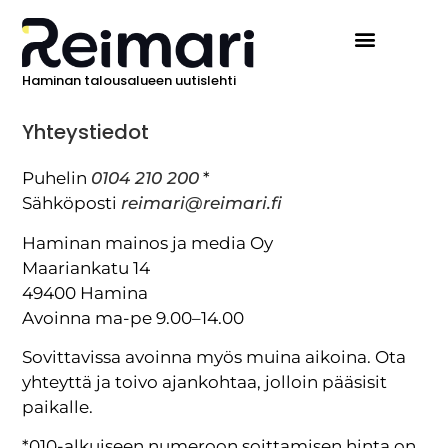
Haminan talousalueen uutislehti
Ilmoita Reimarissa
Yhteystiedot
Puhelin
0104 210 200
*
Sähköposti
reimari@reimari.fi
Haminan mainos ja media Oy
Maariankatu 14
49400 Hamina
Avoinna ma-pe 9.00–14.00
Sovittavissa avoinna myös muina aikoina. Ota
yhteyttä ja toivo ajankohtaa, jolloin pääsisit
paikalle.
*010-alkuiseen numeroon soittamisen hinta on