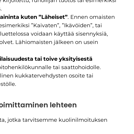
e kirjoitettu, runoilijan tuotos tai esimerkiksi
.
aininta kuten ”Läheiset”
. Ennen omaisten
esimerkiksi ”Kaivaten”, ”Ikävöiden”, tai
uettelossa voidaan käyttää sisennyksiä,
olvet. Lähiomaisten jälkeen on usein
laisuudesta tai toive yksityisestä
oitohenkilökunnalle tai saattohoidolle.
inen kukkatervehdysten osoite tai
stölle.
toimittaminen lehteen
eista, jotka tarvitsemme kuolinilmoituksen