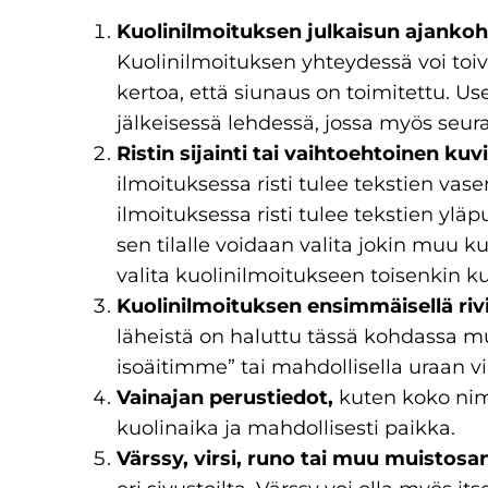
Kuolinilmoituksen julkaisun ajankoh
Kuolinilmoituksen yhteydessä voi toiv
kertoa, että siunaus on toimitettu. Us
jälkeisessä lehdessä, jossa myös seu
Ristin sijainti tai vaihtoehtoinen kuv
ilmoituksessa risti tulee tekstien va
ilmoituksessa risti tulee tekstien yläpu
sen tilalle voidaan valita jokin muu 
valita kuolinilmoitukseen toisenkin 
Kuolinilmoituksen ensimmäisellä rivi
läheistä on haluttu tässä kohdassa m
isoäitimme” tai mahdollisella uraan vi
Vainajan perustiedot,
kuten koko nimi
kuolinaika ja mahdollisesti paikka.
Värssy, virsi, runo tai muu muistosa