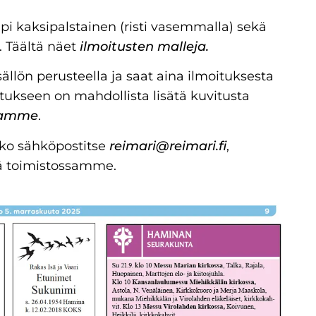
pi kaksipalstainen (risti vasemmalla) sekä
. Täältä näet
ilmoitusten malleja.
llön perusteella ja saat aina ilmoituksesta
tukseen on mahdollista lisätä kuvitusta
iaamme
.
joko sähköpostitse
reimari@reimari.fi
,
llä toimistossamme.