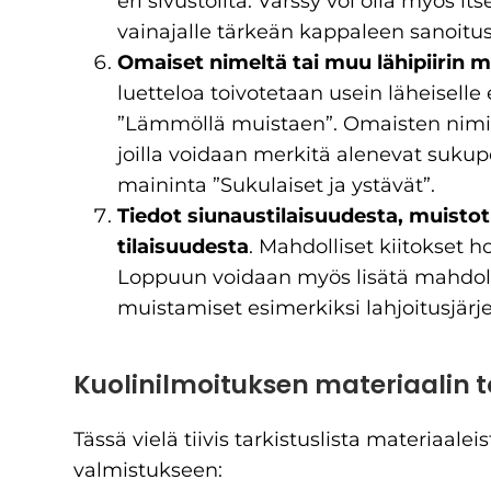
eri sivustoilta. Värssy voi olla myös its
vainajalle tärkeän kappaleen sanoitus
Omaiset nimeltä tai muu lähipiirin m
luetteloa toivotetaan usein läheiselle 
”Lämmöllä muistaen”. Omaisten nimil
joilla voidaan merkitä alenevat sukup
maininta ”Sukulaiset ja ystävät”.
Tiedot siunaustilaisuudesta, muistoti
tilaisuudesta
. Mahdolliset kiitokset h
Loppuun voidaan myös lisätä mahdoll
muistamiset esimerkiksi lahjoitusjärje
Kuolinilmoituksen materiaalin 
Tässä vielä tiivis tarkistuslista materiaal
valmistukseen: