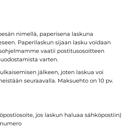
npesän nimellä, paperisena laskuna
eseen. Paperilaskun sijaan lasku voidaan
usohjelmamme vaatii postitusosoitteen
uodostamista varten.
ulkaisemisen jälkeen, joten laskua voi
imeistään seuraavalla. Maksuehto on 10 pv.
köpostiosoite, jos laskun haluaa sähköpostiin)
innumero