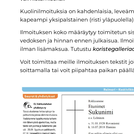
Kuolinilmoituksia on kahdenlaisia, leveäm
kapeampi yksipalstainen (risti yläpuolella)
Ilmoituksen koko määräytyy toimitetun sisä
vedoksen ja hinnan ennen julkaisua. Ilmoi
ilman lisämaksua. Tutustu
koristegaller
Voit toimittaa meille ilmoituksen tekstit 
soittamalla tai voit piipahtaa paikan pää