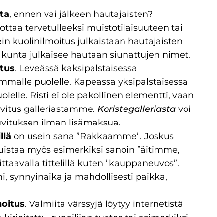
ta
, ennen vai jälkeen hautajaisten?
ottaa tervetulleeksi muistotilaisuuteen tai
ein kuolinilmoitus julkaistaan hautajaisten
rakunta julkaisee hautaan siunattujen nimet.
itus
. Leveässä kaksipalstaisessa
semmalle puolelle. Kapeassa yksipalstaisessa
olelle. Risti ei ole pakollinen elementti, vaan
kuvitus galleriastamme.
Koristegalleriasta
voi
kuvituksen ilman lisämaksua.
llä
on usein sana ”Rakkaamme”. Joskus
uistaa myös esimerkiksi sanoin ”äitimme,
ittaavalla tittelillä kuten ”kauppaneuvos”.
, synnyinaika ja mahdollisesti paikka,
noitus
. Valmiita värssyjä löytyy internetistä