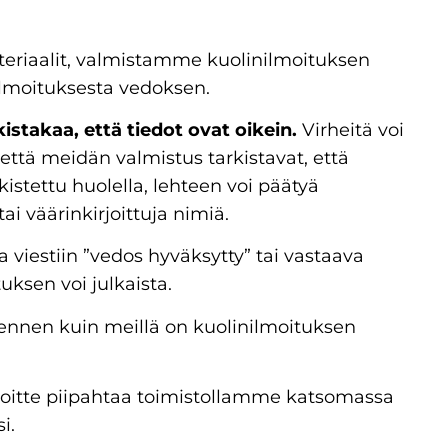
teriaalit, valmistamme kuolinilmoituksen
ilmoituksesta vedoksen.
stakaa, että tiedot ovat oikein.
Virheitä voi
a että meidän valmistus tarkistavat, että
rkistettu huolella, lehteen voi päätyä
 tai väärinkirjoittuja nimiä.
 viestiin ”vedos hyväksytty” tai vastaava
tuksen voi julkaista.
ennen kuin meillä on kuolinilmoituksen
, voitte piipahtaa toimistollamme katsomassa
si.