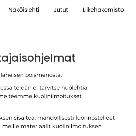
Näköislehti
Jutut
Liikehakemisto
tajaisohjelmat
 läheisen poismenosta.
ssa teidän ei tarvitse huolehtia
 me teemme kuolinilmoitukset
uksen sisältöä, mahdollisesti luonnostelleet
te meille materiaalit kuolinilmoituksen