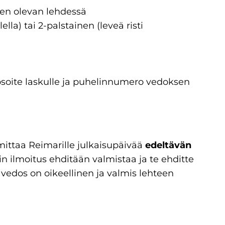
sen olevan lehdessä
ella) tai 2-palstainen (leveä risti
usosoite laskulle ja puhelinnumero vedoksen
mittaa Reimarille julkaisupäivää
edeltävän
in ilmoitus ehditään valmistaa ja te ehditte
 vedos on oikeellinen ja valmis lehteen