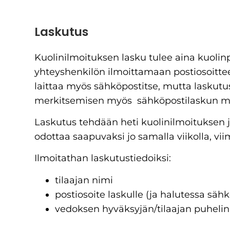
Laskutus
Kuolinilmoituksen lasku tulee aina kuoli
yhteyshenkilön ilmoittamaan postiosoitte
laittaa myös sähköpostitse, mutta laskut
merkitsemisen myös sähköpostilaskun m
Laskutus tehdään heti kuolinilmoituksen j
odottaa saapuvaksi jo samalla viikolla, vi
Ilmoitathan laskutustiedoiksi:
tilaajan nimi
postiosoite laskulle (ja halutessa säh
vedoksen hyväksyjän/tilaajan puhel