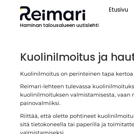
Etusivu
Haminan talousalueen uutislehti
Kuolinilmoitus ja hau
Kuolinilmoitus on perinteinen tapa kertoa
Reimari-lehteen tulevassa kuolinilmoitukse
kuolinilmoituksen valmistamisesta, vaan
painovalmiiksi.
Riittää, että olette pohtineet kuolinilmoit
sitä tietokoneella tai paperilla ja toimitat
valmistamiseksi.