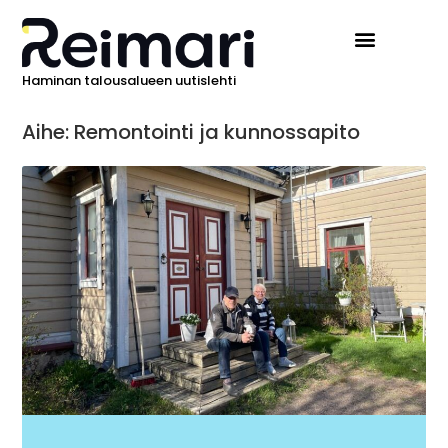
Haminan talousalueen uutislehti
Ilmoita Reimarissa
Aihe: Remontointi ja kunnossapito