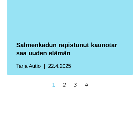
Salmenkadun rapistunut kaunotar
saa uuden elämän
Tarja Autio
22.4.2025
2
3
4
1