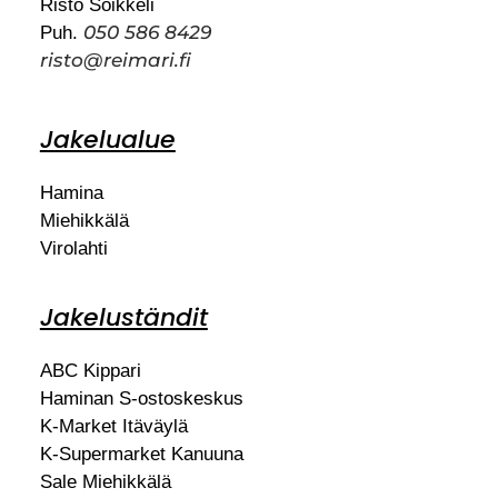
Risto Soikkeli
050 586 8429
Puh.
risto@reimari.fi
Jakelualue
Hamina
Miehikkälä
Virolahti
Jakeluständit
ABC Kippari
Haminan S-ostoskeskus
K-Market Itäväylä
K-Supermarket Kanuuna
Sale Miehikkälä