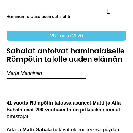
Haminan talousalueen uutislehti
Ilmoita Reimarissa
26. touko 2026
Sahalat antoivat haminalaiselle
Römpötin talolle uuden elämän
Marja Manninen
41 vuotta Römpötin talossa asuneet Matti ja Aila
Sahala ovat 200-vuotiaan talon pitkäaikaisimmat
omistajat.
Aila
ja
Matti Sahala
tutkivat olohuoneensa pöydän