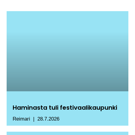
Haminasta tuli festivaalikaupunki
Reimari
28.7.2026