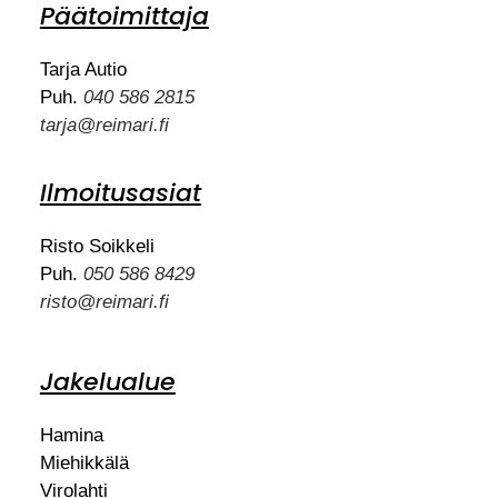
Päätoimittaja
Tarja Autio
Puh.
040 586 2815
tarja@reimari.fi
Ilmoitusasiat
Risto Soikkeli
Puh.
050 586 8429
risto@reimari.fi
Jakelualue
Hamina
Miehikkälä
Virolahti