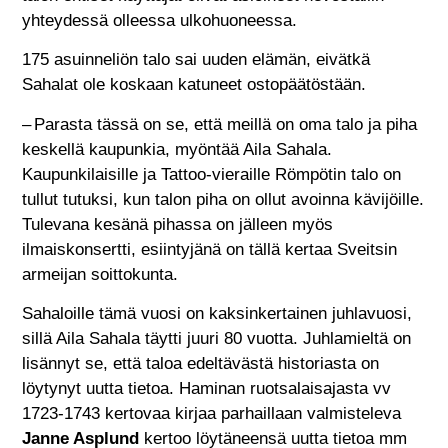
yhteydessä olleessa ulkohuoneessa.
175 asuinneliön talo sai uuden elämän, eivätkä
Sahalat ole koskaan katuneet ostopäätöstään.
– Parasta tässä on se, että meillä on oma talo ja piha
keskellä kaupunkia, myöntää Aila Sahala.
Kaupunkilaisille ja Tattoo-vieraille Römpötin talo on
tullut tutuksi, kun talon piha on ollut avoinna kävijöille.
Tulevana kesänä pihassa on jälleen myös
ilmaiskonsertti, esiintyjänä on tällä kertaa Sveitsin
armeijan soittokunta.
Sahaloille tämä vuosi on kaksinkertainen juhlavuosi,
sillä Aila Sahala täytti juuri 80 vuotta. Juhlamieltä on
lisännyt se, että taloa edeltävästä historiasta on
löytynyt uutta tietoa. Haminan ruotsalaisajasta vv
1723-1743 kertovaa kirjaa parhaillaan valmisteleva
Janne Asplund
kertoo löytäneensä uutta tietoa mm