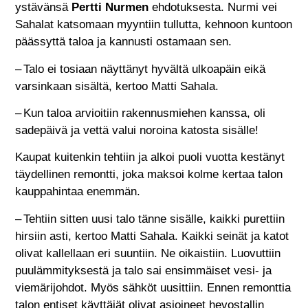
ystävänsä
Pertti Nurmen
ehdotuksesta. Nurmi vei
Sahalat katsomaan myyntiin tullutta, kehnoon kuntoon
päässyttä taloa ja kannusti ostamaan sen.
– Talo ei tosiaan näyttänyt hyvältä ulkoapäin eikä
varsinkaan sisältä, kertoo Matti Sahala.
– Kun taloa arvioitiin rakennusmiehen kanssa, oli
sadepäivä ja vettä valui noroina katosta sisälle!
Kaupat kuitenkin tehtiin ja alkoi puoli vuotta kestänyt
täydellinen remontti, joka maksoi kolme kertaa talon
kauppahintaa enemmän.
– Tehtiin sitten uusi talo tänne sisälle, kaikki purettiin
hirsiin asti, kertoo Matti Sahala. Kaikki seinät ja katot
olivat kallellaan eri suuntiin. Ne oikaistiin. Luovuttiin
puulämmityksestä ja talo sai ensimmäiset vesi- ja
viemärijohdot. Myös sähköt uusittiin. Ennen remonttia
talon entiset käyttäjät olivat asioineet hevostallin