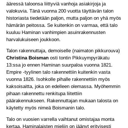
ääressä taloonsa liittyviä vanhoja asiakirjoja ja
valokuvia. Tänä vuonna 200 vuotta täyttävän talon
historiasta tiedetään paljon, mutta paljon on yhä myös
hämärän peitossa. Se kuitenkin on varmaa, että talo
kuuluu Haminan vanhimpien asuinrakennusten
harvalukuiseen joukkoon.
Talon rakennuttaja, demoiselle (naimaton pikkurouva)
Christina Boisman
osti tontin Pikkuympyräkatu
13:ssa jo ennen Haminan suurpaloa vuonna 1821.
Empire -tyylinen talo rakennettiin kuitenkin vasta
vuonna 1826. Isohkolle pihalle rakennettiin myös
kaksoisaitta, joka on edelleen olemassa. Myöhemmin
pihaan rakennettu renkitupa liitettiin
päärakennukseen. Rakennuttajan mukaan talosta on
käytetty myös nimeä Boismanin talo.
Talo on vuosien varrella vaihtanut omistajaa monta
kertaa. Haminalaisten mieliin on jäänyt erityisesti