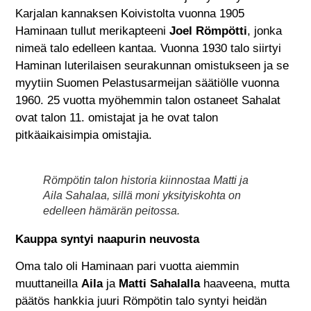
Karjalan kannaksen Koivistolta vuonna 1905
Haminaan tullut merikapteeni
Joel Römpötti
, jonka
nimeä talo edelleen kantaa. Vuonna 1930 talo siirtyi
Haminan luterilaisen seurakunnan omistukseen ja se
myytiin Suomen Pelastusarmeijan säätiölle vuonna
1960. 25 vuotta myöhemmin talon ostaneet Sahalat
ovat talon 11. omistajat ja he ovat talon
pitkäaikaisimpia omistajia.
Römpötin talon historia kiinnostaa Matti ja
Aila Sahalaa, sillä moni yksityiskohta on
edelleen hämärän peitossa.
Kauppa syntyi naapurin neuvosta
Oma talo oli Haminaan pari vuotta aiemmin
muuttaneilla
Aila
ja
Matti Sahalalla
haaveena, mutta
päätös hankkia juuri Römpötin talo syntyi heidän