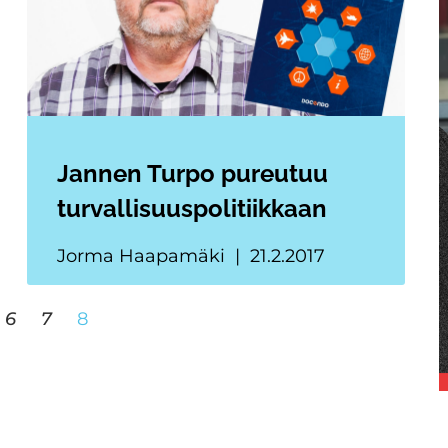
Jannen Turpo pureutuu
turvallisuuspolitiikkaan
Jorma Haapamäki
21.2.2017
6
7
8