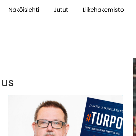
Näköislehti
Jutut
Liikehakemisto
suus