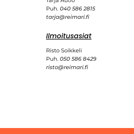
Tarja Autio
Puh.
040 586 2815
tarja@reimari.fi
Ilmoitusasiat
Risto Soikkeli
Puh.
050 586 8429
risto@reimari.fi