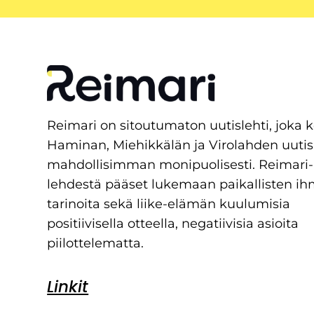
Reimari on sitoutumaton uutislehti, joka 
Haminan, Miehikkälän ja Virolahden uutis
mahdollisimman monipuolisesti. Reimari-
lehdestä pääset lukemaan paikallisten ih
tarinoita sekä liike-elämän kuulumisia
positiivisella otteella, negatiivisia asioita
piilottelematta.
Linkit