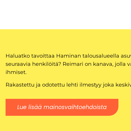
Haluatko tavoittaa Haminan talousalueella as
seuraavia henkilöitä? Reimari on kanava, jolla v
ihmiset.
Rakastettu ja odotettu lehti ilmestyy joka keski
Lue lisää mainosvaihtoehdoista