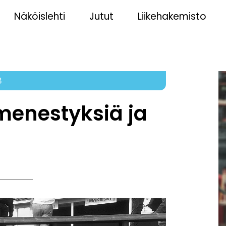
Näköislehti
Jutut
Liikehakemisto
8
menestyksiä ja