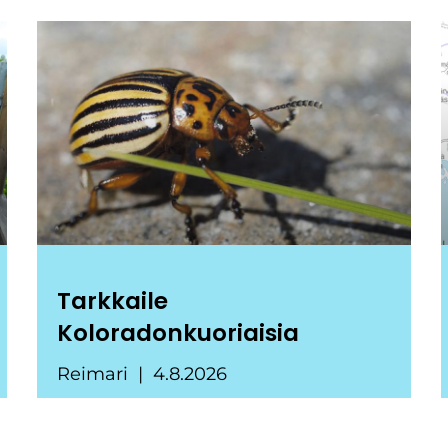
Tarkkaile
Koloradonkuoriaisia
Reimari
4.8.2026