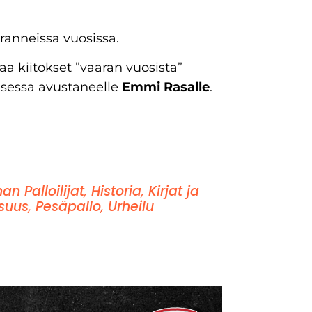
ranneissa vuosissa.
aa kiitokset ”vaaran vuosista”
isessa avustaneelle
Emmi Rasalle
.
n Palloilijat
,
Historia
,
Kirjat ja
isuus
,
Pesäpallo
,
Urheilu