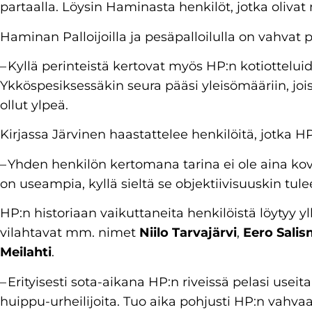
partaalla. Löysin Haminasta henkilöt, jotka oliva
Haminan Palloijoilla ja pesäpalloilulla on vahvat
– Kyllä perinteistä kertovat myös HP:n kotiottelui
Ykköspesiksessäkin seura pääsi yleisömääriin, joi
ollut ylpeä.
Kirjassa Järvinen haastattelee henkilöitä, jotka H
– Yhden henkilön kertomana tarina ei ole aina kov
on useampia, kyllä sieltä se objektiivisuuskin tulee
HP:n historiaan vaikuttaneita henkilöistä löytyy yll
vilahtavat mm. nimet
Niilo Tarvajärvi
,
Eero Sali
Meilahti
.
– Erityisesti sota-aikana HP:n riveissä pelasi usei
huippu-urheilijoita. Tuo aika pohjusti HP:n vah