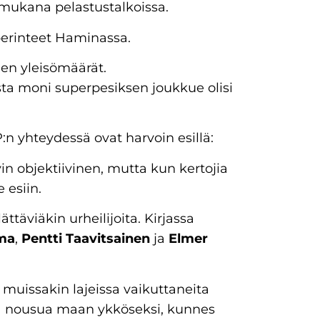
t mukana pelastustalkoissa.
 perinteet Haminassa.
den yleisömäärät.
sta moni superpesiksen joukkue olisi
P:n yhteydessä ovat harvoin esillä:
in objektiivinen, mutta kun kertojia
 esiin.
ättäviäkin urheilijoita. Kirjassa
sma
,
Pentti Taavitsainen
ja
Elmer
ta muissakin lajeissa vaikuttaneita
vaa nousua maan ykköseksi, kunnes