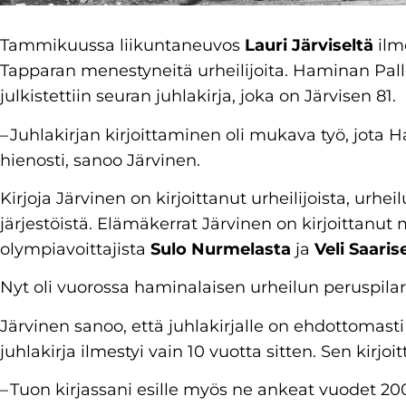
Tammikuussa liikuntaneuvos
Lauri Järviseltä
ilme
Tapparan menestyneitä urheilijoita. Haminan Pall
julkistettiin seuran juhlakirja, joka on Järvisen 81.
– Juhlakirjan kirjoittaminen oli mukava työ, jota H
hienosti, sanoo Järvinen.
Kirjoja Järvinen on kirjoittanut urheilijoista, urhe
järjestöistä. Elämäkerrat Järvinen on kirjoitta
olympiavoittajista
Sulo Nurmelasta
ja
Veli Saaris
Nyt oli vuorossa haminalaisen urheilun peruspilar
Järvinen sanoo, että juhlakirjalle on ehdottomasti
juhlakirja ilmestyi vain 10 vuotta sitten. Sen kirjoit
– Tuon kirjassani esille myös ne ankeat vuodet 200