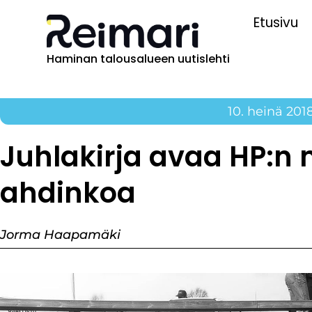
Etusivu
Haminan talousalueen uutislehti
10. heinä 201
Juhlakirja avaa HP:n 
ahdinkoa
Jorma Haapamäki