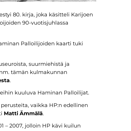
styi 80. kirja, joka käsitteli Karijoen
oijoiden 90-vuotisjuhlassa
aminan Palloilijoiden kaarti tuki
iluseuroista, suurmiehistä ja
nut mm. tämän kulmakunnan
esta
.
eihin kuuluva Haminan Palloilijat.
 perusteita, vaikka HP:n edellinen
ti
Matti Ämmälä
.
1 – 2007, jolloin HP kävi kuilun