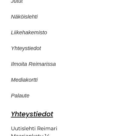
Jutut
Näköislehti
Liikehakemisto
Yhteystiedot
Ilmoita Reimarissa
Mediakortti
Palaute
Yhteystiedot
Uutislehti Reimari
Maariankatu 14