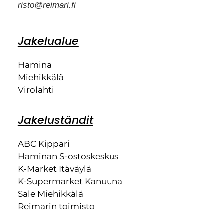
risto@reimari.fi
Jakelualue
Hamina
Miehikkälä
Virolahti
Jakeluständit
ABC Kippari
Haminan S-ostoskeskus
K-Market Itäväylä
K-Supermarket Kanuuna
Sale Miehikkälä
Reimarin toimisto