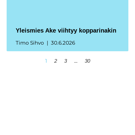
Yleismies Ake viihtyy kopparinakin
Timo Sihvo
30.6.2026
1
…
2
3
30