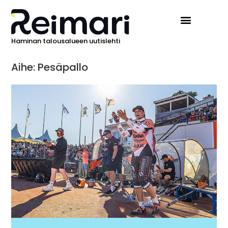
Haminan talousalueen uutislehti
Ilmoita Reimarissa
Aihe: Pesäpallo