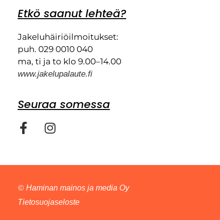
Etkö saanut lehteä?
Jakeluhäiriöilmoitukset:
puh. 029 0010 040
ma, ti ja to klo 9.00–14.00
www.jakelupalaute.fi
Seuraa somessa
©
Haminan mainos ja media Oy
Tietosuojaseloste