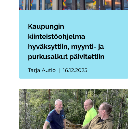
Kaupungin
kiinteistöohjelma
hyväksyttiin, myynti- ja
purkusalkut päivitettiin
Tarja Autio
16.12.2025