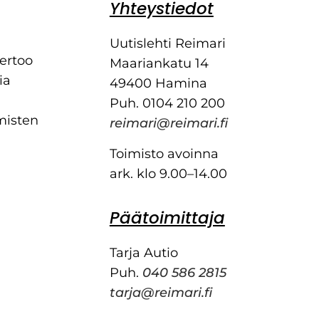
Yhteystiedot
Uutislehti Reimari
kertoo
Maariankatu 14
ia
49400 Hamina
Puh. 0104 210 200
misten
reimari@reimari.fi
Toimisto avoinna
ark. klo 9.00–14.00
Päätoimittaja
Tarja Autio
Puh.
040 586 2815
tarja@reimari.fi