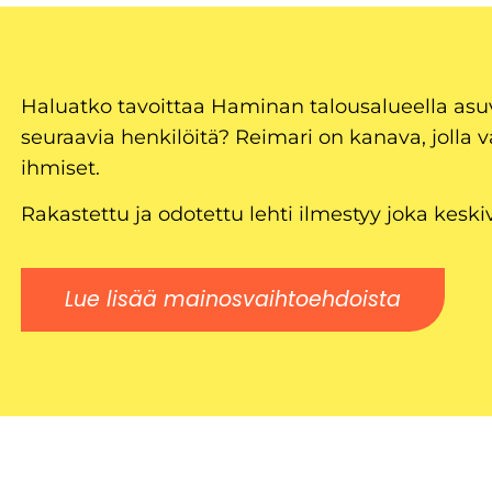
Haluatko tavoittaa Haminan talousalueella as
seuraavia henkilöitä? Reimari on kanava, jolla v
ihmiset.
Rakastettu ja odotettu lehti ilmestyy joka keski
Lue lisää mainosvaihtoehdoista