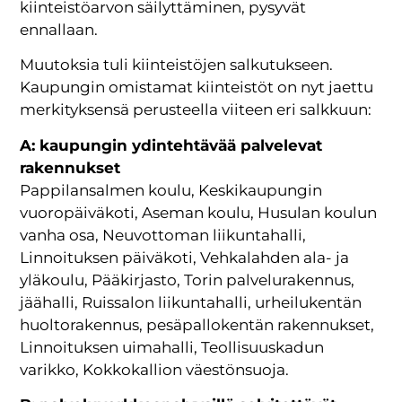
kiinteistöarvon säilyttäminen, pysyvät
ennallaan.
Muutoksia tuli kiinteistöjen salkutukseen.
Kaupungin omistamat kiinteistöt on nyt jaettu
merkityksensä perusteella viiteen eri salkkuun:
A: kaupungin ydintehtävää palvelevat
rakennukset
Pappilansalmen koulu, Keskikaupungin
vuoropäiväkoti, Aseman koulu, Husulan koulun
vanha osa, Neuvottoman liikuntahalli,
Linnoituksen päiväkoti, Vehkalahden ala- ja
yläkoulu, Pääkirjasto, Torin palvelurakennus,
jäähalli, Ruissalon liikuntahalli, urheilukentän
huoltorakennus, pesäpallokentän rakennukset,
Linnoituksen uimahalli, Teollisuuskadun
varikko, Kokkokallion väestönsuoja.