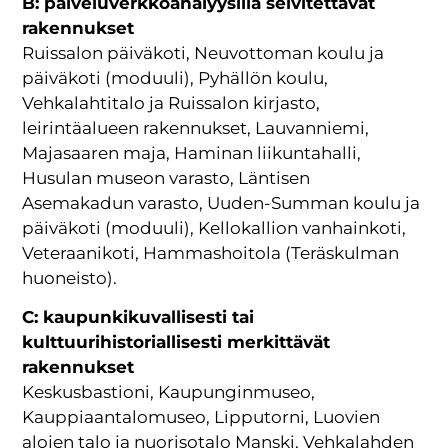
B: palveluverkkoanalyysillä selvitettävät
rakennukset
Ruissalon päiväkoti, Neuvottoman koulu ja
päiväkoti (moduuli), Pyhällön koulu,
Vehkalahtitalo ja Ruissalon kirjasto,
leirintäalueen rakennukset, Lauvanniemi,
Majasaaren maja, Haminan liikuntahalli,
Husulan museon varasto, Läntisen
Asemakadun varasto, Uuden-Summan koulu ja
päiväkoti (moduuli), Kellokallion vanhainkoti,
Veteraanikoti, Hammashoitola (Teräskulman
huoneisto).
C: kaupunkikuvallisesti tai
kulttuurihistoriallisesti merkittävät
rakennukset
Keskusbastioni, Kaupunginmuseo,
Kauppiaantalomuseo, Lipputorni, Luovien
alojen talo ja nuorisotalo Manski, Vehkalahden