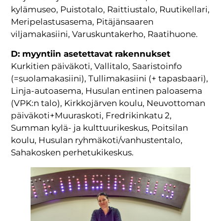
kylämuseo, Puistotalo, Raittiustalo, Ruutikellari,
Meripelastusasema, Pitäjänsaaren
viljamakasiini, Varuskuntakerho, Raatihuone.
D: myyntiin asetettavat rakennukset
Kurkitien päiväkoti, Vallitalo, Saaristoinfo
(=suolamakasiini), Tullimakasiini (+ tapasbaari),
Linja-autoasema, Husulan entinen paloasema
(VPK:n talo), Kirkkojärven koulu, Neuvottoman
päiväkoti+Muuraskoti, Fredrikinkatu 2,
Summan kylä- ja kulttuurikeskus, Poitsilan
koulu, Husulan ryhmäkoti/vanhustentalo,
Sahakosken perhetukikeskus.