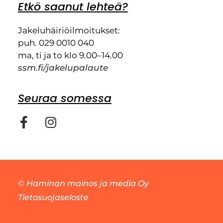
Etkö saanut lehteä?
Jakeluhäiriöilmoitukset:
puh. 029 0010 040
ma, ti ja to klo 9.00–14.00
ssm.fi/jakelupalaute
Seuraa somessa
©
Haminan mainos ja media Oy
Tietosuojaseloste