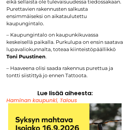
eikä sellaista ole tulevaisuudessa tiedossakaan.
Purettavien rakennusten salkusta
ensimmäiseksi on aikataulutettu
kaupungintalo.
– Kaupungintalo on kaupunkikuvassa
keskeisellä paikalla. Purkulupa on ensin saatava
lupavaliokunnalta, toteaa kiinteistöpäällikkö
Toni Puustinen
.
– Haaveena olisi saada rakennus purettua ja
tontti siistittyä jo ennen Tattoota.
Lue lisää aiheesta:
Haminan kaupunki
,
Talous