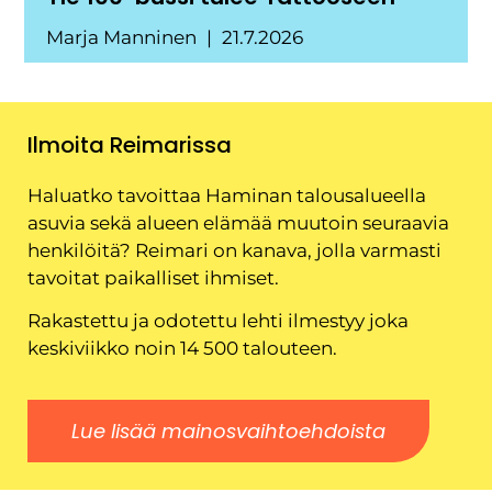
Marja Manninen
21.7.2026
Ilmoita Reimarissa
Haluatko tavoittaa Haminan talousalueella
asuvia sekä alueen elämää muutoin seuraavia
henkilöitä? Reimari on kanava, jolla varmasti
tavoitat paikalliset ihmiset.
Rakastettu ja odotettu lehti ilmestyy joka
keskiviikko noin 14 500 talouteen.
Lue lisää mainosvaihtoehdoista