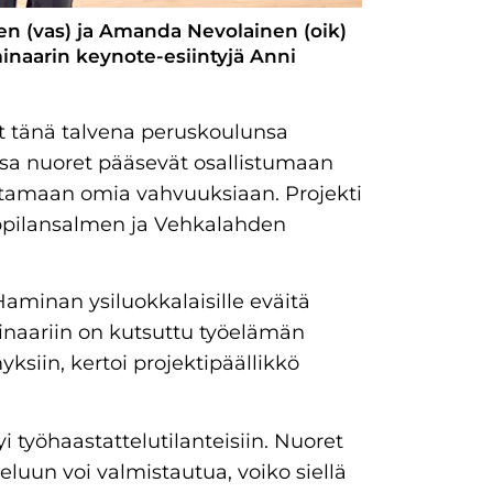
en (vas) ja Amanda Nevolainen (oik)
eminaarin keynote-esiintyjä Anni
 tänä talvena peruskoulunsa
ssa nuoret pääsevät osallistumaan
tamaan omia vahvuuksiaan. Projekti
appilansalmen ja Vehkalahden
aminan ysiluokkalaisille eväitä
naariin on kutsuttu työelämän
siin, kertoi projektipäällikkö
.
i työhaastattelutilanteisiin. Nuoret
luun voi valmistautua, voiko siellä