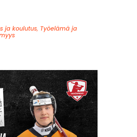
s ja koulutus
,
Työelämä ja
ömyys