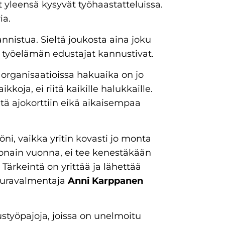
t yleensä kysyvät työhaastatteluissa.
ia.
nnistua. Sieltä joukosta aina joku
nä, työelämän edustajat kannustivat.
 organisaatioissa hakuaika on jo
koja, ei riitä kaikille halukkaille.
iitä ajokorttiin eikä aikaisempaa
ni, vaikka yritin kovasti jo monta
jonain vuonna, ei tee kenestäkään
Tärkeintä on yrittää ja lähettää
t uravalmentaja
Anni Karppanen
styöpajoja, joissa on unelmoitu