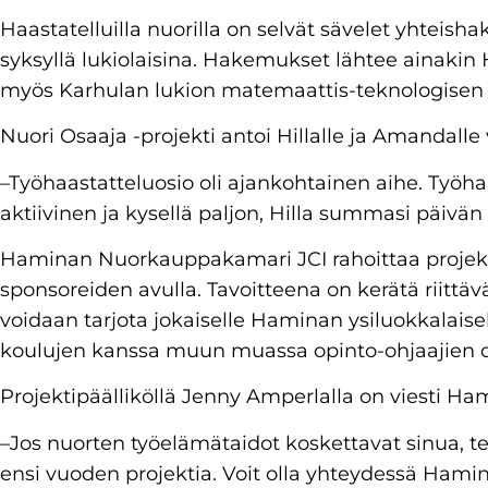
Haastatelluilla nuorilla on selvät sävelet yhteis
syksyllä lukiolaisina. Hakemukset lähtee ainakin 
myös Karhulan lukion matemaattis-teknologisen li
Nuori Osaaja -projekti antoi Hillalle ja Amandalle
–Työhaastatteluosio oli ajankohtainen aihe. Työha
aktiivinen ja kysellä paljon, Hilla summasi päivän
Haminan Nuorkauppakamari JCI rahoittaa projek
sponsoreiden avulla. Tavoitteena on kerätä riittä
voidaan tarjota jokaiselle Haminan ysiluokkalaise
koulujen kanssa muun muassa opinto-ohjaajien o
Projektipäälliköllä Jenny Amperlalla on viesti Ha
–Jos nuorten työelämätaidot koskettavat sinua,
ensi vuoden projektia. Voit olla yhteydessä Ha