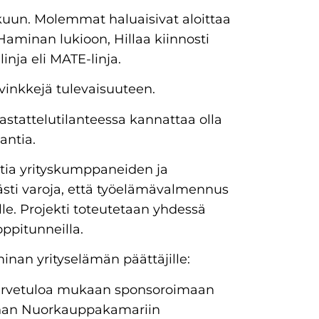
hakuun. Molemmat haluaisivat aloittaa
Haminan lukioon, Hillaa kiinnosti
nja eli MATE-linja.
 vinkkejä tulevaisuuteen.
astattelutilanteessa kannattaa olla
 antia.
tia yrityskumppaneiden ja
västi varoja, että työelämävalmennus
lle. Projekti toteutetaan yhdessä
ppitunneilla.
minan yrityselämän päättäjille:
 tervetuloa mukaan sponsoroimaan
minan Nuorkauppakamariin