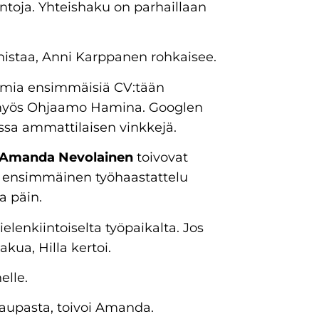
ntoja. Yhteishaku on parhaillaan
nnistaa, Anni Karppanen rohkaisee.
omia ensimmäisiä CV:tään
i myös Ohjaamo Hamina. Googlen
assa ammattilaisen vinkkejä.
Amanda Nevolainen
toivovat
jo ensimmäinen työhaastattelu
a päin.
elenkiintoiselta työpaikalta. Jos
akua, Hilla kertoi.
elle.
 kaupasta, toivoi Amanda.