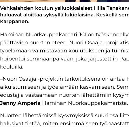
Vehkalahden koulun ysiluokkalaiset Hilla Tanskan
haluavat aloittaa syksyllä lukiolaisina. Keskellä s
Karppanen.
Haminan Nuorkauppakamari JCI on työskennellyt
päättävien nuorten eteen. Nuori Osaaja -projekti
työelämään valmistavaan koulutukseen ja tunnis
huipentui seminaaripäivään, joka järjestettiin P
kouluilla.
–Nuori Osaaja -projektin tarkoituksena on antaa H
aikuistumiseen ja työelämään kasvamiseen. Semi
edustajia vastaamaan nuorten lähettämiin kysymyk
Jenny Amperla
Haminan Nuorkauppakamarista
Nuorten lähettämissä kysymyksissä suuri osa liitty
halusivat tietää, miten ensimmäiseen työhaastatte