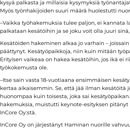
kysyä palkasta ja millaisia kysymyksiä työnantaja
Myös työnhakijoiden suuri määrä huolestutti nuor
–Vaikka työhakemuksia tulee paljon, ei kannata la
palkataan kesätöihin ja se joku voit olla juuri si
Kesätöiden hakeminen alkaa jo varhain – joissain
päättynyt. Kesätyöpaikkoja, niin kuin mitään työpaik
Erityisen vaikeaa on hakea kesätöihin, jos ikä ei r
työkokemusta ole.
–Itse sain vasta 18-vuotiaana ensimmäisen kesätyö
kertaa aikaisemmin. Se, että jää ilman kesätöitä 
huonompaa kuin toisesta, joka sai kesätyöpaikan. 
hakemuksia, muistutti keynote-esityksen pitäny
InCore Oy:stä.
InCore Oy on järjestänyt Haminan nuorille vahvuu