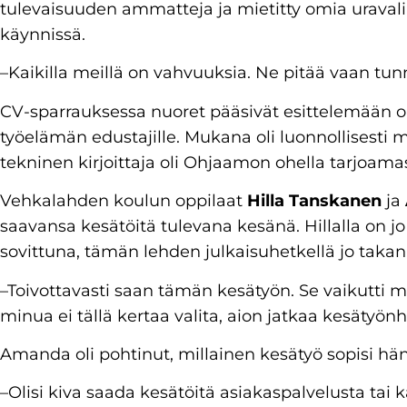
tulevaisuuden ammatteja ja mietitty omia uravali
käynnissä.
–Kaikilla meillä on vahvuuksia. Ne pitää vaan tu
CV-sparrauksessa nuoret pääsivät esittelemään 
työelämän edustajille. Mukana oli luonnollisest
tekninen kirjoittaja oli Ohjaamon ohella tarjoam
Vehkalahden koulun oppilaat
Hilla Tanskanen
ja
saavansa kesätöitä tulevana kesänä. Hillalla on 
sovittuna, tämän lehden julkaisuhetkellä jo takan
–Toivottavasti saan tämän kesätyön. Se vaikutti mi
minua ei tällä kertaa valita, aion jatkaa kesätyönh
Amanda oli pohtinut, millainen kesätyö sopisi hän
–Olisi kiva saada kesätöitä asiakaspalvelusta tai