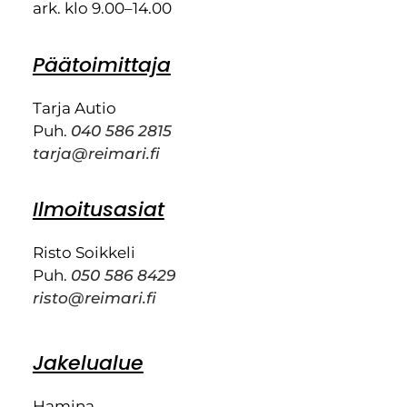
ark. klo 9.00–14.00
Päätoimittaja
Tarja Autio
Puh.
040 586 2815
tarja@reimari.fi
Ilmoitusasiat
Risto Soikkeli
Puh.
050 586 8429
risto@reimari.fi
Jakelualue
Hamina