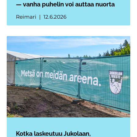
— vanha puhelin voi auttaa nuorta
Reimari
12.6.2026
Kotka laskeutuu Jukolaan,