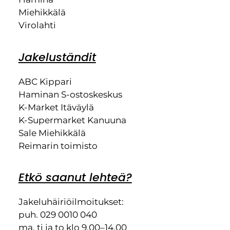
Miehikkälä
Virolahti
Jakeluständit
ABC Kippari
Haminan S-ostoskeskus
K-Market Itäväylä
K-Supermarket Kanuuna
Sale Miehikkälä
Reimarin toimisto
Etkö saanut lehteä?
Jakeluhäiriöilmoitukset:
puh. 029 0010 040
ma, ti ja to klo 9.00–14.00