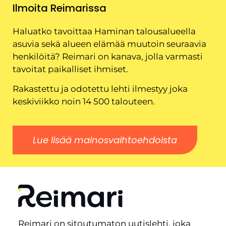
Ilmoita Reimarissa
Haluatko tavoittaa Haminan talousalueella
asuvia sekä alueen elämää muutoin seuraavia
henkilöitä? Reimari on kanava, jolla varmasti
tavoitat paikalliset ihmiset.
Rakastettu ja odotettu lehti ilmestyy joka
keskiviikko noin 14 500 talouteen.
Lue lisää mainosvaihtoehdoista
Reimari on sitoutumaton uutislehti, joka