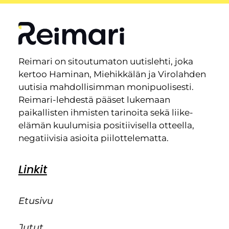
Reimari on sitoutumaton uutislehti, joka
kertoo Haminan, Miehikkälän ja Virolahden
uutisia mahdollisimman monipuolisesti.
Reimari-lehdestä pääset lukemaan
paikallisten ihmisten tarinoita sekä liike-
elämän kuulumisia positiivisella otteella,
negatiivisia asioita piilottelematta.
Linkit
Etusivu
Jutut