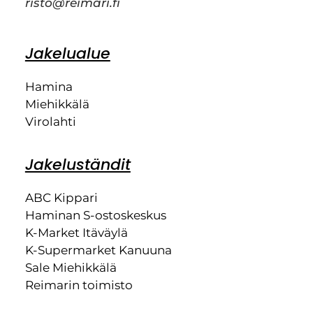
risto@reimari.fi
Jakelualue
Hamina
Miehikkälä
Virolahti
Jakeluständit
ABC Kippari
Haminan S-ostoskeskus
K-Market Itäväylä
K-Supermarket Kanuuna
Sale Miehikkälä
Reimarin toimisto