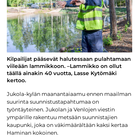
Kilpailijat pääsevät halutessaan pulahtamaan
viileään lammikkoon. –Lammikko on ollut
täällä ainakin 40 vuotta, Lasse Kytömäki
kertoo.
Jukola-kylän maanantaiaamu ennen maailman
suurinta suunnistustapahtumaa on
työntäyteinen. Jukolan ja Venlojen viestin
ympärille rakentuu metsään suunnistajien
kaupunki, joka on väkimäärältään kaksi kertaa
Haminan kokoinen.