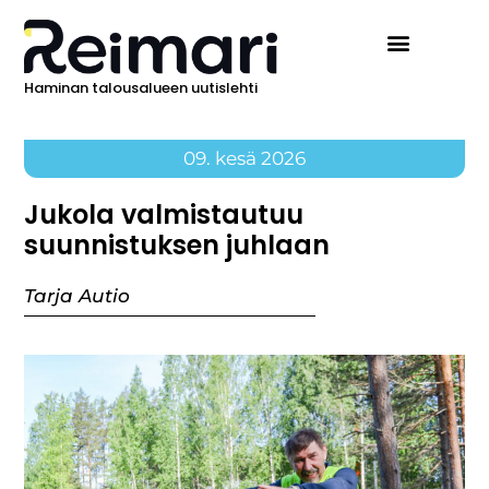
Haminan talousalueen uutislehti
09. kesä 2026
Jukola valmistautuu
suunnistuksen juhlaan
Tarja Autio