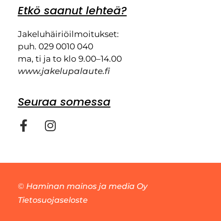
Etkö saanut lehteä?
Jakeluhäiriöilmoitukset:
puh. 029 0010 040
ma, ti ja to klo 9.00–14.00
www.jakelupalaute.fi
Seuraa somessa
©
Haminan mainos ja media Oy
Tietosuojaseloste