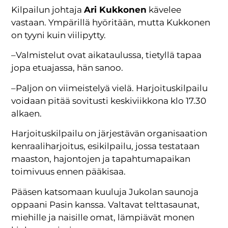
Kilpailun johtaja
Ari Kukkonen
kävelee
vastaan. Ympärillä hyöritään, mutta Kukkonen
on tyyni kuin viilipytty.
–Valmistelut ovat aikataulussa, tietyllä tapaa
jopa etuajassa, hän sanoo.
–Paljon on viimeistelyä vielä. Harjoituskilpailu
voidaan pitää sovitusti keskiviikkona klo 17.30
alkaen.
Harjoituskilpailu on järjestävän organisaation
kenraaliharjoitus, esikilpailu, jossa testataan
maaston, hajontojen ja tapahtumapaikan
toimivuus ennen pääkisaa.
Pääsen katsomaan kuuluja Jukolan saunoja
oppaani Pasin kanssa. Valtavat telttasaunat,
miehille ja naisille omat, lämpiävät monen