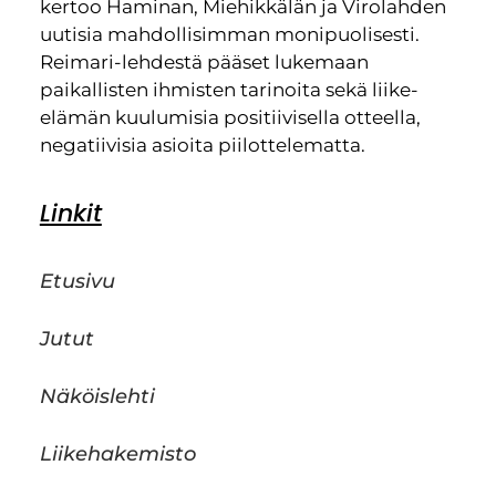
kertoo Haminan, Miehikkälän ja Virolahden
uutisia mahdollisimman monipuolisesti.
Reimari-lehdestä pääset lukemaan
paikallisten ihmisten tarinoita sekä liike-
elämän kuulumisia positiivisella otteella,
negatiivisia asioita piilottelematta.
Linkit
Etusivu
Jutut
Näköislehti
Liikehakemisto