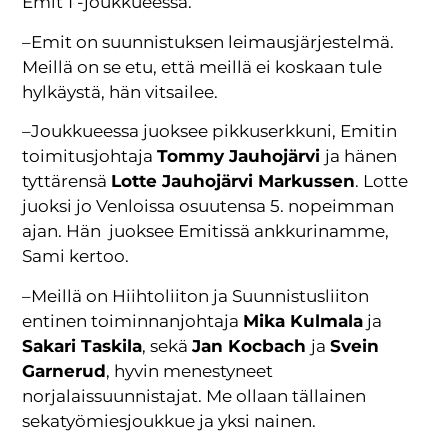
Emit 1 -joukkueessa.
–Emit on suunnistuksen leimausjärjestelmä.
Meillä on se etu, että meillä ei koskaan tule
hylkäystä, hän vitsailee.
–Joukkueessa juoksee pikkuserkkuni, Emitin
toimitusjohtaja
Tommy Jauhojärvi
ja hänen
tyttärensä
Lotte Jauhojärvi Markussen
. Lotte
juoksi jo Venloissa osuutensa 5. nopeimman
ajan. Hän juoksee Emitissä ankkurinamme,
Sami kertoo.
–Meillä on Hiihtoliiton ja Suunnistusliiton
entinen toiminnanjohtaja
Mika Kulmala
ja
Sakari Taskila
, sekä
Jan Kocbach
ja
Svein
Garnerud
, hyvin menestyneet
norjalaissuunnistajat. Me ollaan tällainen
sekatyömiesjoukkue ja yksi nainen.