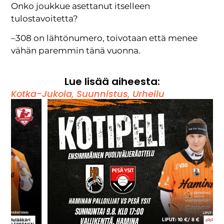
Onko joukkue asettanut itselleen
tulostavoitetta?
–308 on lähtönumero, toivotaan että menee
vähän paremmin tänä vuonna.
Lue lisää aiheesta:
Kotka-Jukola
,
Suunnistus
,
Urheilu