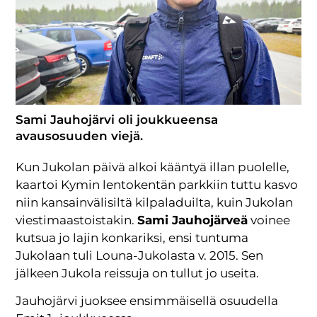
Sami Jauhojärvi oli joukkueensa
avausosuuden viejä.
Kun Jukolan päivä alkoi kääntyä illan puolelle,
kaartoi Kymin lentokentän parkkiin tuttu kasvo
niin kansainvälisiltä kilpaladuilta, kuin Jukolan
viestimaastoistakin.
Sami Jauhojärveä
voinee
kutsua jo lajin konkariksi, ensi tuntuma
Jukolaan tuli Louna-Jukolasta v. 2015. Sen
jälkeen Jukola reissuja on tullut jo useita.
Jauhojärvi juoksee ensimmäisellä osuudella