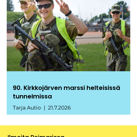
90. Kirkkojärven marssi helteisissä
tunnelmissa
Tarja Autio
21.7.2026