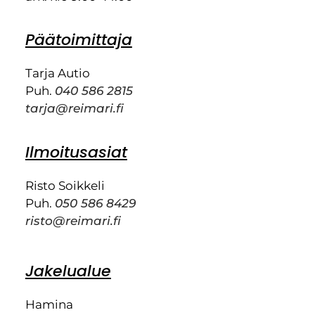
Päätoimittaja
Tarja Autio
Puh.
040 586 2815
tarja@reimari.fi
Ilmoitusasiat
Risto Soikkeli
Puh.
050 586 8429
risto@reimari.fi
Jakelualue
Hamina