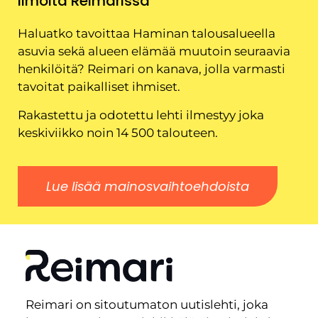
Ilmoita Reimarissa
Haluatko tavoittaa Haminan talousalueella
asuvia sekä alueen elämää muutoin seuraavia
henkilöitä? Reimari on kanava, jolla varmasti
tavoitat paikalliset ihmiset.
Rakastettu ja odotettu lehti ilmestyy joka
keskiviikko noin 14 500 talouteen.
Lue lisää mainosvaihtoehdoista
Reimari on sitoutumaton uutislehti, joka