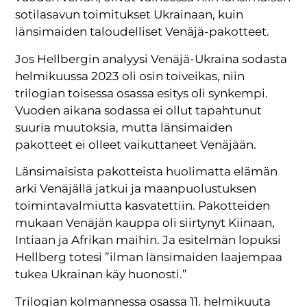
sotilasavun toimitukset Ukrainaan, kuin
länsimaiden taloudelliset Venäjä-pakotteet.
Jos Hellbergin analyysi Venäjä-Ukraina sodasta
helmikuussa 2023 oli osin toiveikas, niin
trilogian toisessa osassa esitys oli synkempi.
Vuoden aikana sodassa ei ollut tapahtunut
suuria muutoksia, mutta länsimaiden
pakotteet ei olleet vaikuttaneet Venäjään.
Länsimaisista pakotteista huolimatta elämän
arki Venäjällä jatkui ja maanpuolustuksen
toimintavalmiutta kasvatettiin. Pakotteiden
mukaan Venäjän kauppa oli siirtynyt Kiinaan,
Intiaan ja Afrikan maihin. Ja esitelmän lopuksi
Hellberg totesi ”ilman länsimaiden laajempaa
tukea Ukrainan käy huonosti.”
Trilogian kolmannessa osassa 11. helmikuuta