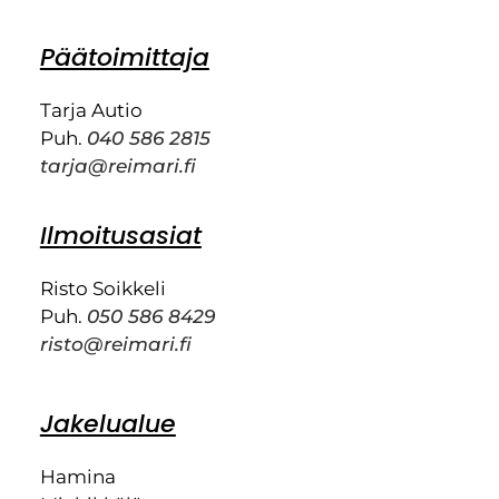
Päätoimittaja
Tarja Autio
Puh.
040 586 2815
tarja@reimari.fi
Ilmoitusasiat
Risto Soikkeli
Puh.
050 586 8429
risto@reimari.fi
Jakelualue
Hamina