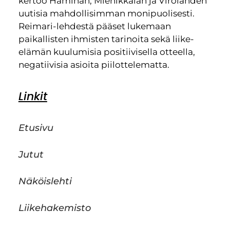
kertoo Haminan, Miehikkälän ja Virolahden
uutisia mahdollisimman monipuolisesti.
Reimari-lehdestä pääset lukemaan
paikallisten ihmisten tarinoita sekä liike-
elämän kuulumisia positiivisella otteella,
negatiivisia asioita piilottelematta.
Linkit
Etusivu
Jutut
Näköislehti
Liikehakemisto