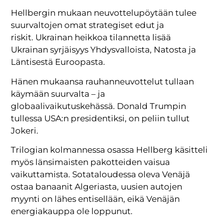
Hellbergin mukaan neuvottelupöytään tulee
suurvaltojen omat strategiset edut ja
riskit. Ukrainan heikkoa tilannetta lisää
Ukrainan syrjäisyys Yhdysvalloista, Natosta ja
Läntisestä Euroopasta.
Hänen mukaansa rauhanneuvottelut tullaan
käymään suurvalta – ja
globaalivaikutuskehässä. Donald Trumpin
tullessa USA:n presidentiksi, on peliin tullut
Jokeri.
Trilogian kolmannessa osassa Hellberg käsitteli
myös länsimaisten pakotteiden vaisua
vaikuttamista. Sotataloudessa oleva Venäjä
ostaa banaanit Algeriasta, uusien autojen
myynti on lähes entisellään, eikä Venäjän
energiakauppa ole loppunut.