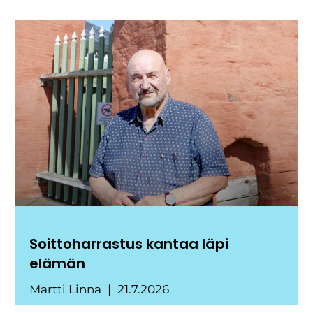
Soittoharrastus kantaa läpi
elämän
Martti Linna
21.7.2026