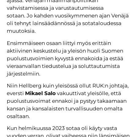
ajassa: Venäjän maailmanpolitiikan
vahvistamisessa ja varustautumisessa
sotaan. Jo kahden vuosikymmenen ajan Venäjä
oli tehnyt lainsäädännössä ja sotataloudessa
muutoksia.
Ensimmäiseen osaan liittyi myös erittäin
aktiivinen keskustelu ja yleisön huoli Suomen
puolustusvoimien kyvystä ennakoida ja estää
vieraanvallan tiedustelua ja soluttautumista
järjestelmiin.
Niin Hellberg kuin yleisössä ollut RUK:n johtaja,
eversti
Mikael Salo
vakuuttivat yleisölle, että
puolustusvoimat ennakoi ja pystyy takaamaan
kansan ja kansalaisten turvallisuuden omalta
osaltaan.
Kun helmikuussa 2023 sotaa oli käyty vasta
vuoden verran, olivat vaiheessa niin länsimäisen