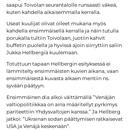
saapui Toivolan seurantalolle runsaasti väkeä,
kuten kahdella aikaisemmalla kerralla.
Useat kuulijat olivat olleet mukana myös
kahdella ensimmäisellä kerralla ja näin tutulla
porukalla tultiin Toivolaan, juotiin kahvit
buffetin puolella ja hyvissä ajoin siirryttiin saliin
Jukka Hellbergiä kuulemaan.
Totuttuun tapaan Hellbergin esityksessä ei
lämmitelty ensimmäisten kuvien aikana, vaan
ensimmäisestä kuvasta alkaen mentiin ns.
syvään päätyyn.
Ensimmäinen dia alkoi väittämällä ”Venäjän
valtiopolitiikkaa on aina määritellyt pyrkimys
pariteettiin Yhdysvaltojen kanssa.” Ja Hellberg
jatkoi: ”Ukrainan sodan päättymisen ratkaisevat
USA ja Venäjä keskenään”.