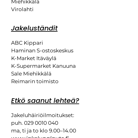
Miehikkälä
Virolahti
Jakeluständit
ABC Kippari
Haminan S-ostoskeskus
K-Market Itäväylä
K-Supermarket Kanuuna
Sale Miehikkälä
Reimarin toimisto
Etkö saanut lehteä?
Jakeluhäiriöilmoitukset:
puh. 029 0010 040
ma, ti ja to klo 9.00–14.00