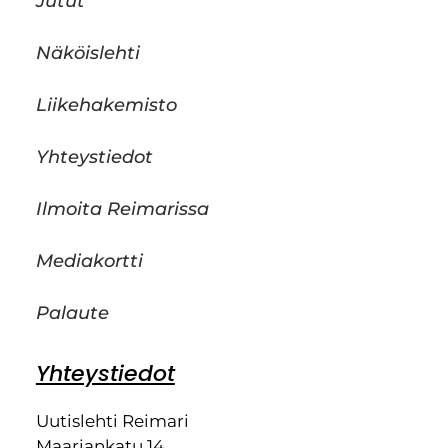
Jutut
Näköislehti
Liikehakemisto
Yhteystiedot
Ilmoita Reimarissa
Mediakortti
Palaute
Yhteystiedot
Uutislehti Reimari
Maariankatu 14