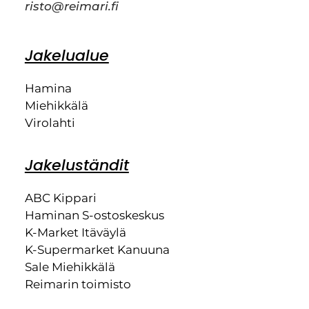
risto@reimari.fi
Jakelualue
Hamina
Miehikkälä
Virolahti
Jakeluständit
ABC Kippari
Haminan S-ostoskeskus
K-Market Itäväylä
K-Supermarket Kanuuna
Sale Miehikkälä
Reimarin toimisto