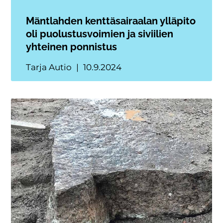
Mäntlahden kenttäsairaalan ylläpito
oli puolustusvoimien ja siviilien
yhteinen ponnistus
Tarja Autio
10.9.2024