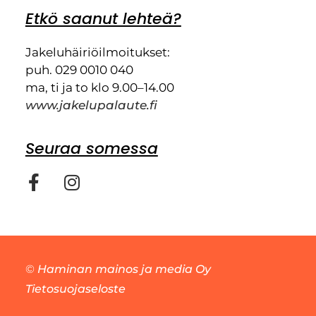
Etkö saanut lehteä?
Jakeluhäiriöilmoitukset:
puh. 029 0010 040
ma, ti ja to klo 9.00–14.00
www.jakelupalaute.fi
Seuraa somessa
©
Haminan mainos ja media Oy
Tietosuojaseloste