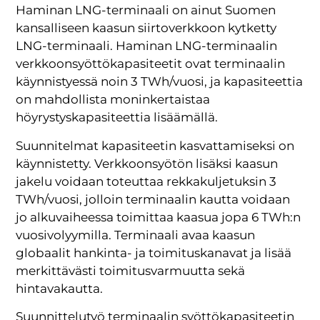
Haminan LNG-terminaali on ainut Suomen
kansalliseen kaasun siirtoverkkoon kytketty
LNG-terminaali. Haminan LNG-terminaalin
verkkoonsyöttökapasiteetit ovat terminaalin
käynnistyessä noin 3 TWh/vuosi, ja kapasiteettia
on mahdollista moninkertaistaa
höyrystyskapasiteettia lisäämällä.
Suunnitelmat kapasiteetin kasvattamiseksi on
käynnistetty. Verkkoonsyötön lisäksi kaasun
jakelu voidaan toteuttaa rekkakuljetuksin 3
TWh/vuosi, jolloin terminaalin kautta voidaan
jo alkuvaiheessa toimittaa kaasua jopa 6 TWh:n
vuosivolyymilla. Terminaali avaa kaasun
globaalit hankinta- ja toimituskanavat ja lisää
merkittävästi toimitusvarmuutta sekä
hintavakautta.
Suunnittelutyö terminaalin syöttökapasiteetin