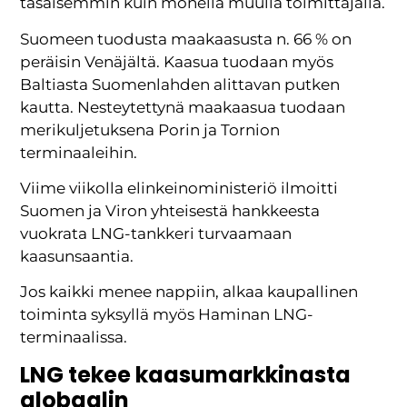
tasaisemmin kuin monella muulla toimittajalla.
Suomeen tuodusta maakaasusta n. 66 % on
peräisin Venäjältä. Kaasua tuodaan myös
Baltiasta Suomenlahden alittavan putken
kautta. Nesteytettynä maakaasua tuodaan
merikuljetuksena Porin ja Tornion
terminaaleihin.
Viime viikolla elinkeinoministeriö ilmoitti
Suomen ja Viron yhteisestä hankkeesta
vuokrata LNG-tankkeri turvaamaan
kaasunsaantia.
Jos kaikki menee nappiin, alkaa kaupallinen
toiminta syksyllä myös Haminan LNG-
terminaalissa.
LNG tekee kaasumarkkinasta
globaalin