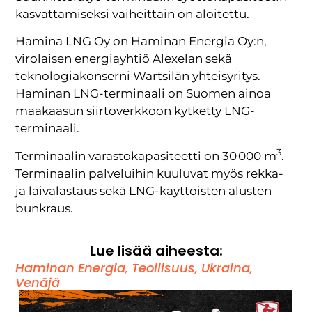
kasvattamiseksi vaiheittain on aloitettu.
Hamina LNG Oy on Haminan Energia Oy:n,
virolaisen energiayhtiö Alexelan sekä
teknologiakonserni Wärtsilän yhteisyritys.
Haminan LNG-terminaali on Suomen ainoa
maakaasun siirtoverkkoon kytketty LNG-
terminaali.
3
Terminaalin varastokapasiteetti on 30 000 m
.
Terminaalin palveluihin kuuluvat myös rekka-
ja laivalastaus sekä LNG-käyttöisten alusten
bunkraus.
Lue lisää aiheesta:
Haminan Energia
,
Teollisuus
,
Ukraina
,
Venäjä