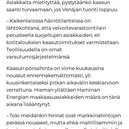
Asiakkaita mietityttää, pystytäänkö kaasun
saanti turvaamaan, jos Venäjän tuonti loppuu.
– Kaikenlaisissa häiriötilanteissa on
lähtökohtana, että velvoitevarastointilain
perusteella suojeltujen asiakkaiden, eli
kotitalouksien kaasutoimitukset varmistetaan.
Teollisuudella on omat
varautumisjärjestelmänsä.
Kaasun pörssihinta on viime kuukausina
noussut ennennäkemättömästi, yli
kuusinkertaiseksi pitkän aikavälin keskiarvoon
verrattuna. Hieman yllättäen Haminan
Energian maakaasuasiakkaiden määrä on tänä
aikana lisääntynyt.
– Toki meidänkin hinnat ovat markkinahintojen
perässä nousseet, mutta ehkä maltillisemmin ja