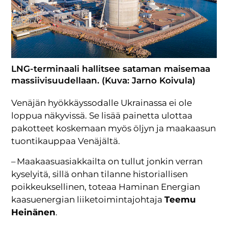
LNG-terminaali hallitsee sataman maisemaa
massiivisuudellaan. (Kuva: Jarno Koivula)
Venäjän hyökkäyssodalle Ukrainassa ei ole
loppua näkyvissä. Se lisää painetta ulottaa
pakotteet koskemaan myös öljyn ja maakaasun
tuontikauppaa Venäjältä.
– Maakaasuasiakkailta on tullut jonkin verran
kyselyitä, sillä onhan tilanne historiallisen
poikkeuksellinen, toteaa Haminan Energian
kaasuenergian liiketoimintajohtaja
Teemu
Heinänen
.