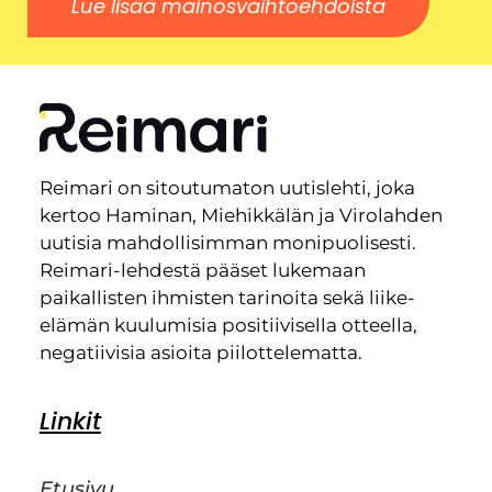
Lue lisää mainosvaihtoehdoista
Reimari on sitoutumaton uutislehti, joka
kertoo Haminan, Miehikkälän ja Virolahden
uutisia mahdollisimman monipuolisesti.
Reimari-lehdestä pääset lukemaan
paikallisten ihmisten tarinoita sekä liike-
elämän kuulumisia positiivisella otteella,
negatiivisia asioita piilottelematta.
Linkit
Etusivu