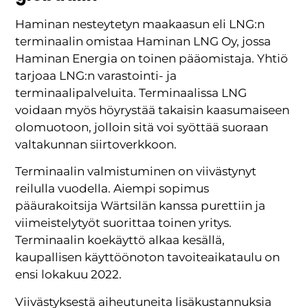
Haminan nesteytetyn maakaasun eli LNG:n
terminaalin omistaa Haminan LNG Oy, jossa
Haminan Energia on toinen pääomistaja. Yhtiö
tarjoaa LNG:n varastointi- ja
terminaalipalveluita. Terminaalissa LNG
voidaan myös höyrystää takaisin kaasumaiseen
olomuotoon, jolloin sitä voi syöttää suoraan
valtakunnan siirtoverkkoon.
Terminaalin valmistuminen on viivästynyt
reilulla vuodella. Aiempi sopimus
pääurakoitsija Wärtsilän kanssa purettiin ja
viimeistelytyöt suorittaa toinen yritys.
Terminaalin koekäyttö alkaa kesällä,
kaupallisen käyttöönoton tavoiteaikataulu on
ensi lokakuu 2022.
Viivästyksestä aiheutuneita lisäkustannuksia