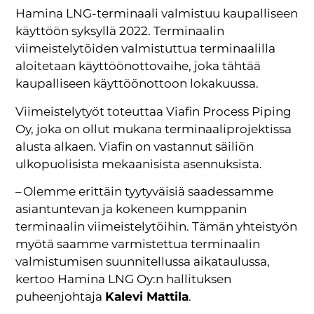
Hamina LNG-terminaali valmistuu kaupalliseen
käyttöön syksyllä 2022. Terminaalin
viimeistelytöiden valmistuttua terminaalilla
aloitetaan käyttöönottovaihe, joka tähtää
kaupalliseen käyttöönottoon lokakuussa.
Viimeistelytyöt toteuttaa Viafin Process Piping
Oy, joka on ollut mukana terminaaliprojektissa
alusta alkaen. Viafin on vastannut säiliön
ulkopuolisista mekaanisista asennuksista.
– Olemme erittäin tyytyväisiä saadessamme
asiantuntevan ja kokeneen kumppanin
terminaalin viimeistelytöihin. Tämän yhteistyön
myötä saamme varmistettua terminaalin
valmistumisen suunnitellussa aikataulussa,
kertoo Hamina LNG Oy:n hallituksen
puheenjohtaja
Kalevi Mattila
.