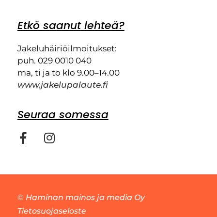
Etkö saanut lehteä?
Jakeluhäiriöilmoitukset:
puh. 029 0010 040
ma, ti ja to klo 9.00–14.00
www.jakelupalaute.fi
Seuraa somessa
©
Haminan mainos ja media Oy
Tietosuojaseloste