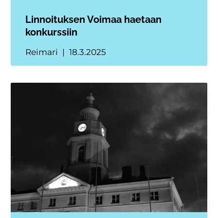
Linnoituksen Voimaa haetaan
konkurssiin
Reimari
18.3.2025