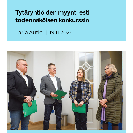
Tytäryhtiöiden myynti esti
todennäköisen konkurssin
Tarja Autio
19.11.2024