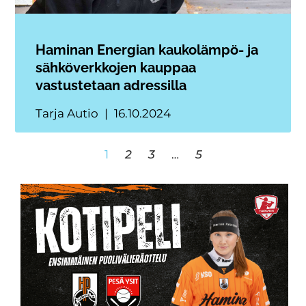
Haminan Energian kaukolämpö- ja
sähköverkkojen kauppaa
vastustetaan adressilla
Tarja Autio
16.10.2024
1
2
3
…
5