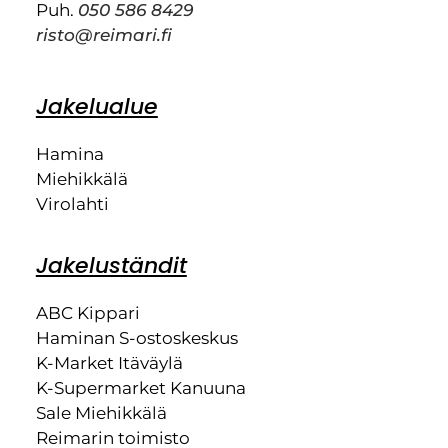
Puh.
050 586 8429
risto@reimari.fi
Jakelualue
Hamina
Miehikkälä
Virolahti
Jakeluständit
ABC Kippari
Haminan S-ostoskeskus
K-Market Itäväylä
K-Supermarket Kanuuna
Sale Miehikkälä
Reimarin toimisto