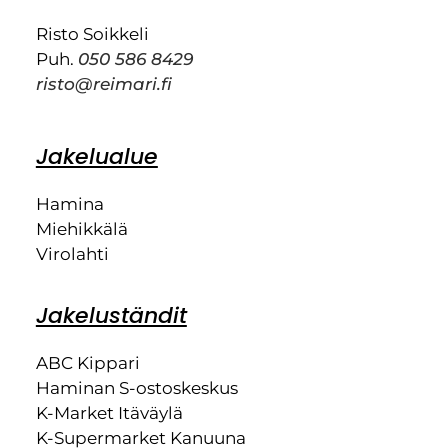
Risto Soikkeli
Puh.
050 586 8429
risto@reimari.fi
Jakelualue
Hamina
Miehikkälä
Virolahti
Jakeluständit
ABC Kippari
Haminan S-ostoskeskus
K-Market Itäväylä
K-Supermarket Kanuuna