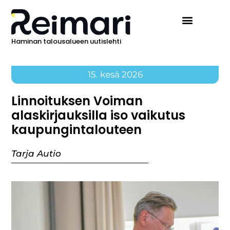
Haminan talousalueen uutislehti
15. kesä 2026
Linnoituksen Voiman
alaskirjauksilla iso vaikutus
kaupungintalouteen
Tarja Autio