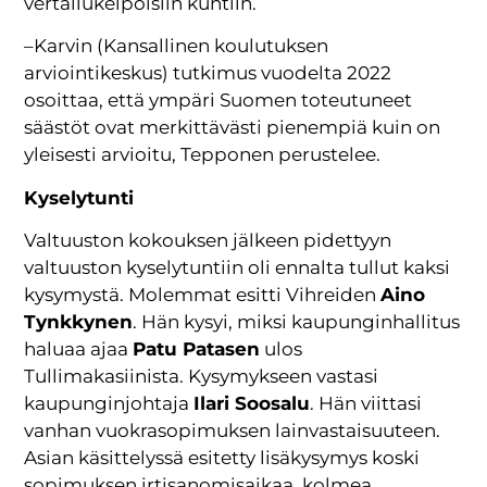
vertailukelpoisiin kuntiin.
–Karvin (Kansallinen koulutuksen
arviointikeskus) tutkimus vuodelta 2022
osoittaa, että ympäri Suomen toteutuneet
säästöt ovat merkittävästi pienempiä kuin on
yleisesti arvioitu, Tepponen perustelee.
Kyselytunti
Valtuuston kokouksen jälkeen pidettyyn
valtuuston kyselytuntiin oli ennalta tullut kaksi
kysymystä. Molemmat esitti Vihreiden
Aino
Tynkkynen
. Hän kysyi, miksi kaupunginhallitus
haluaa ajaa
Patu Patasen
ulos
Tullimakasiinista. Kysymykseen vastasi
kaupunginjohtaja
Ilari Soosalu
. Hän viittasi
vanhan vuokrasopimuksen lainvastaisuuteen.
Asian käsittelyssä esitetty lisäkysymys koski
sopimuksen irtisanomisaikaa, kolmea