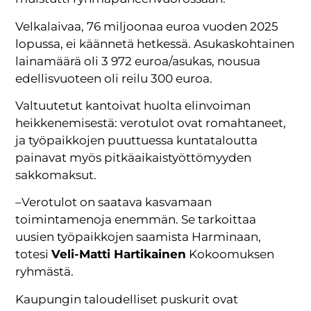
Velkalaivaa, 76 miljoonaa euroa vuoden 2025
lopussa, ei käännetä hetkessä. Asukaskohtainen
lainamäärä oli 3 972 euroa/asukas, nousua
edellisvuoteen oli reilu 300 euroa.
Valtuutetut kantoivat huolta elinvoiman
heikkenemisestä: verotulot ovat romahtaneet,
ja työpaikkojen puuttuessa kuntataloutta
painavat myös pitkäaikaistyöttömyyden
sakkomaksut.
–Verotulot on saatava kasvamaan
toimintamenoja enemmän. Se tarkoittaa
uusien työpaikkojen saamista Harminaan,
totesi
Veli-Matti Hartikainen
Kokoomuksen
ryhmästä.
Kaupungin taloudelliset puskurit ovat