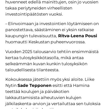
huvenneet edellä mainittujen, osin jo vuosien
takaa periytyneiden virheellisten
investointipäätösten vuoksi.
– Elinvoimaan ja investointien löytämiseen on
panostettava, säästäminen ei yksin ratkaise
kaupungin tulevaisuutta,
Ritva-Leena Pousi
huomautti Keskustan puheenvuorossa.
Vuoden 2025 talousarvio tehtiin ensimmäistä
kertaa tulosyksikkötasolla, mikä antaa
selkeämmän kuvan kunkin tulosyksikön
taloudellisesta tilanteesta.
Kokouksessa jätettiin myös yksi aloite. Liike
Nytin
Sade Tepponen
esitti että Hamina
teettää koulujen ja päiväkotien
lakkauttamisista aiheutuvien kulujen
jälkilaskenta-arvion ja vertailuttaa sen tuloksia