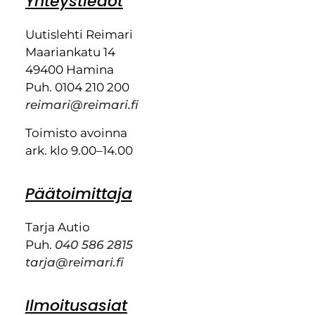
Yhteystiedot
Uutislehti Reimari
Maariankatu 14
49400 Hamina
Puh. 0104 210 200
reimari@reimari.fi
Toimisto avoinna
ark. klo 9.00–14.00
Päätoimittaja
Tarja Autio
Puh.
040 586 2815
tarja@reimari.fi
Ilmoitusasiat