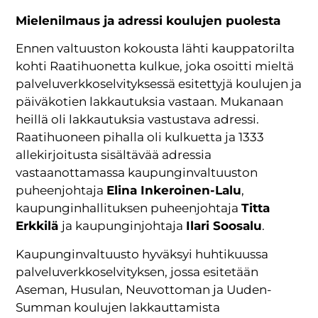
Mielenilmaus ja adressi koulujen puolesta
Ennen valtuuston kokousta lähti kauppatorilta
kohti Raatihuonetta kulkue, joka osoitti mieltä
palveluverkkoselvityksessä esitettyjä koulujen ja
päiväkotien lakkautuksia vastaan. Mukanaan
heillä oli lakkautuksia vastustava adressi.
Raatihuoneen pihalla oli kulkuetta ja 1333
allekirjoitusta sisältävää adressia
vastaanottamassa kaupunginvaltuuston
puheenjohtaja
Elina Inkeroinen-Lalu
,
kaupunginhallituksen puheenjohtaja
Titta
Erkkilä
ja kaupunginjohtaja
Ilari Soosalu
.
Kaupunginvaltuusto hyväksyi huhtikuussa
palveluverkkoselvityksen, jossa esitetään
Aseman, Husulan, Neuvottoman ja Uuden-
Summan koulujen lakkauttamista