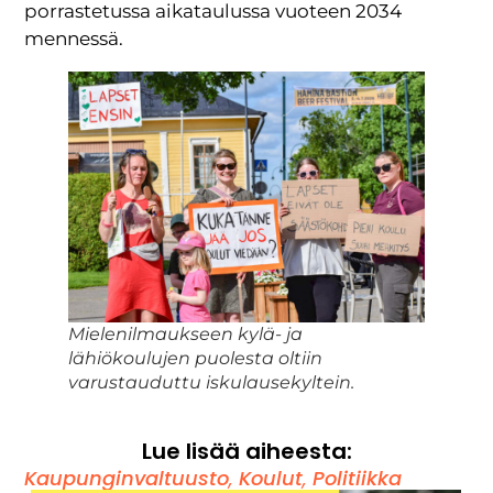
porrastetussa aikataulussa vuoteen 2034
mennessä.
Mielenilmaukseen kylä- ja
lähiökoulujen puolesta oltiin
varustauduttu iskulausekyltein.
Lue lisää aiheesta:
Kaupunginvaltuusto
,
Koulut
,
Politiikka