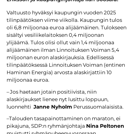
Valtuusto hyväksyi kaupungin vuoden 2025
tilinpäätöksen viime viikolla. Kaupungin tulos
oli 6,8 miljoonaa euroa alijäämäinen. Tulokseen
sisältyi vesiliikelaitoksen 0,4 miljoonan
ylijäämä. Tulos olisi ollut vain 1,4 miljoonaa
alijäämäinen ilman Linnoituksen Voiman 5,4
miljoonan euron alaskirjauksia. Edellisessä
tilinpäätöksessä Linnoituksen Voiman (entinen
Haminan Energia) arvosta alaskirjattiin 10
miljoonaa euroa.
– Jos haetaan jotain positiivista, niin
alaskirjaukset lienee nyt lusittu loppuun,
luonnehti
Janne Nyholm
Perussuomalaisista.
–Talouden tasapainottaminen on maraton, ei
pikajuna, SDP:n ryhmänjohtaja
Nina Peltonen
muistutti ryhmäpuheenvuorossaan.