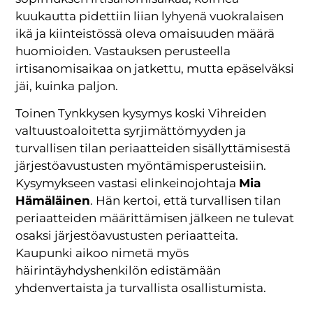
kuukautta pidettiin liian lyhyenä vuokralaisen
ikä ja kiinteistössä oleva omaisuuden määrä
huomioiden. Vastauksen perusteella
irtisanomisaikaa on jatkettu, mutta epäselväksi
jäi, kuinka paljon.
Toinen Tynkkysen kysymys koski Vihreiden
valtuustoaloitetta syrjimättömyyden ja
turvallisen tilan periaatteiden sisällyttämisestä
järjestöavustusten myöntämisperusteisiin.
Kysymykseen vastasi elinkeinojohtaja
Mia
Hämäläinen
. Hän kertoi, että turvallisen tilan
periaatteiden määrittämisen jälkeen ne tulevat
osaksi järjestöavustusten periaatteita.
Kaupunki aikoo nimetä myös
häirintäyhdyshenkilön edistämään
yhdenvertaista ja turvallista osallistumista.