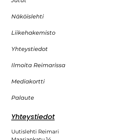
Jutut
Näköislehti
Liikehakemisto
Yhteystiedot
Ilmoita Reimarissa
Mediakortti
Palaute
Yhteystiedot
Uutislehti Reimari
Maariankatu 14