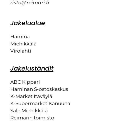
risto@reimari.fi
Jakelualue
Hamina
Miehikkälä
Virolahti
Jakeluständit
ABC Kippari
Haminan S-ostoskeskus
K-Market Itäväylä
K-Supermarket Kanuuna
Sale Miehikkälä
Reimarin toimisto