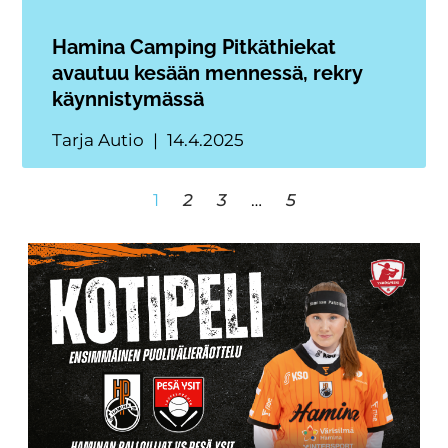
Hamina Camping Pitkäthiekat
avautuu kesään mennessä, rekry
käynnistymässä
Tarja Autio
14.4.2025
1
2
3
…
5