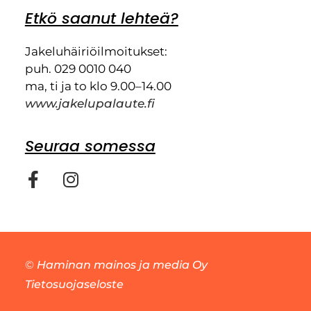
Etkö saanut lehteä?
Jakeluhäiriöilmoitukset:
puh. 029 0010 040
ma, ti ja to klo 9.00–14.00
www.jakelupalaute.fi
Seuraa somessa
©
Haminan mainos ja media Oy
Tietosuojaseloste