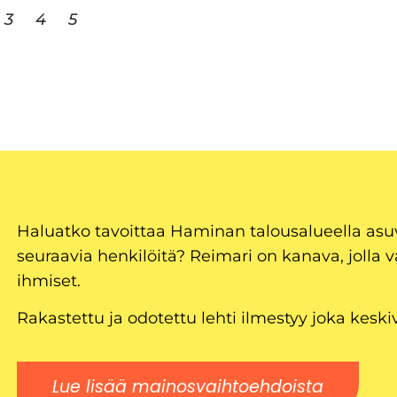
3
4
5
Haluatko tavoittaa Haminan talousalueella as
seuraavia henkilöitä? Reimari on kanava, jolla v
ihmiset.
Rakastettu ja odotettu lehti ilmestyy joka keski
Lue lisää mainosvaihtoehdoista