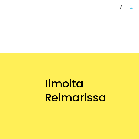
1
2
Ilmoita
Reimarissa