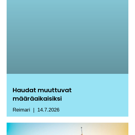
Haudat muuttuvat
määräaikaisiksi
Reimari
14.7.2026