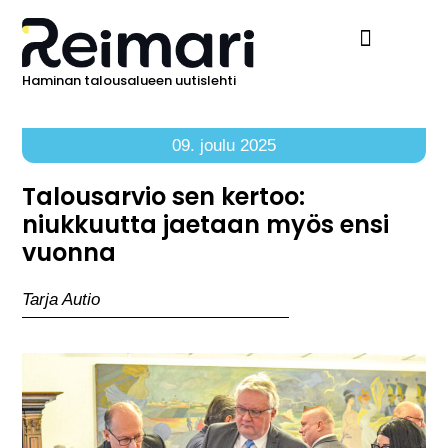
Haminan talousalueen uutislehti
Ilmoita Reimarissa
09. joulu 2025
Talousarvio sen kertoo:
niukkuutta jaetaan myös ensi
vuonna
Tarja Autio