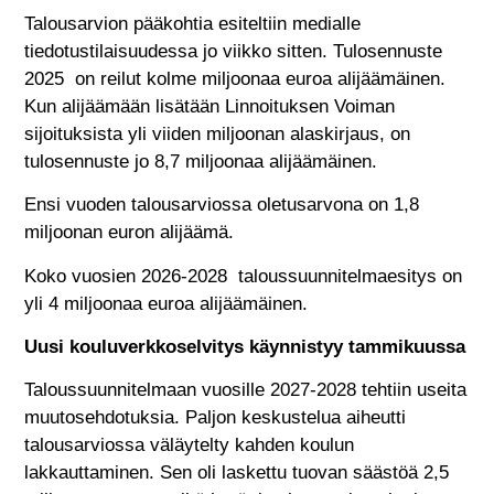
Talousarvion pääkohtia esiteltiin medialle
tiedotustilaisuudessa jo viikko sitten. Tulosennuste
2025 on reilut kolme miljoonaa euroa alijäämäinen.
Kun alijäämään lisätään Linnoituksen Voiman
sijoituksista yli viiden miljoonan alaskirjaus, on
tulosennuste jo 8,7 miljoonaa alijäämäinen.
Ensi vuoden talousarviossa oletusarvona on 1,8
miljoonan euron alijäämä.
Koko vuosien 2026-2028 taloussuunnitelmaesitys on
yli 4 miljoonaa euroa alijäämäinen.
Uusi kouluverkkoselvitys käynnistyy tammikuussa
Taloussuunnitelmaan vuosille 2027-2028 tehtiin useita
muutosehdotuksia. Paljon keskustelua aiheutti
talousarviossa väläytelty kahden koulun
lakkauttaminen. Sen oli laskettu tuovan säästöä 2,5