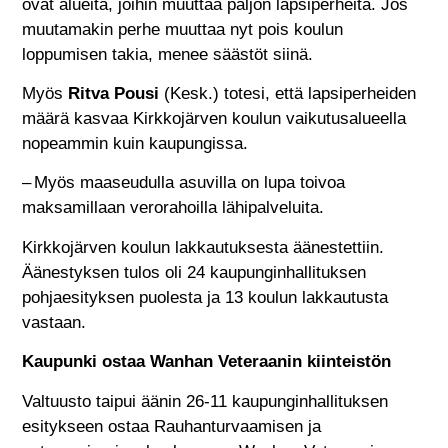
ovat alueita, joihin muuttaa paljon lapsiperheitä. Jos
muutamakin perhe muuttaa nyt pois koulun
loppumisen takia, menee säästöt siinä.
Myös
Ritva Pousi
(Kesk.) totesi, että lapsiperheiden
määrä kasvaa Kirkkojärven koulun vaikutusalueella
nopeammin kuin kaupungissa.
– Myös maaseudulla asuvilla on lupa toivoa
maksamillaan verorahoilla lähipalveluita.
Kirkkojärven koulun lakkautuksesta äänestettiin.
Äänestyksen tulos oli 24 kaupunginhallituksen
pohjaesityksen puolesta ja 13 koulun lakkautusta
vastaan.
Kaupunki ostaa Wanhan Veteraanin kiinteistön
Valtuusto taipui äänin 26-11 kaupunginhallituksen
esitykseen ostaa Rauhanturvaamisen ja