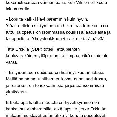
kokemuksestaan vanhempana, kun Vilniemen koulu
lakkautettiin.
– Lopulta kaikki kävi paremmin kuin hyvin.
Yläasteellekin siirtyminen on helpomaa kun koulu on
tuttu, ja opetus on isommassa koulussa laadukasta ja
tasapuolista. Yhdysluokkaopetus ei ole tätä päivää.
Titta Erkkilä (SDP) totesi, että pienten
kouluyksiköiden ylläpito on kalliimpaa, eikä niihin ole
varaa.
– Erityisen tuen uudistus on lisännyt kustannuksia.
Meillä on satsattu siihen, että opetus on laadukasta,
ja resurssit on tehokkaampaa järjestää isommissa
yksiköissä.
Erkkilä epäili, että muutoksen hyväksyminen on
hankalinta vanhemmille, eikä lapsille, jotka Erkkilän
mukaan muistavat asian ehkä viikon, ja sopeutuvat