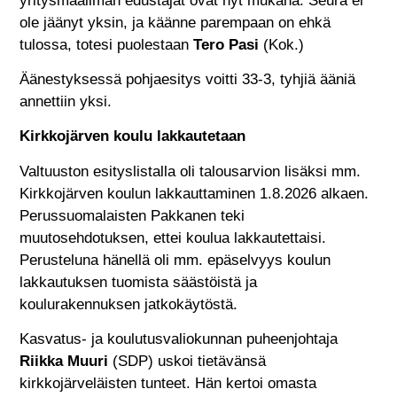
yritysmaailman edustajat ovat nyt mukana. Seura ei
ole jäänyt yksin, ja käänne parempaan on ehkä
tulossa, totesi puolestaan
Tero Pasi
(Kok.)
Äänestyksessä pohjaesitys voitti 33-3, tyhjiä ääniä
annettiin yksi.
Kirkkojärven koulu lakkautetaan
Valtuuston esityslistalla oli talousarvion lisäksi mm.
Kirkkojärven koulun lakkauttaminen 1.8.2026 alkaen.
Perussuomalaisten Pakkanen teki
muutosehdotuksen, ettei koulua lakkautettaisi.
Perusteluna hänellä oli mm. epäselvyys koulun
lakkautuksen tuomista säästöistä ja
koulurakennuksen jatkokäytöstä.
Kasvatus- ja koulutusvaliokunnan puheenjohtaja
Riikka Muuri
(SDP) uskoi tietävänsä
kirkkojärveläisten tunteet. Hän kertoi omasta