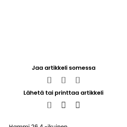
Jaa artikkeli somessa
Lähetä tai printtaa artikkeli
Hammi 26.4.-ikuinen
Syk