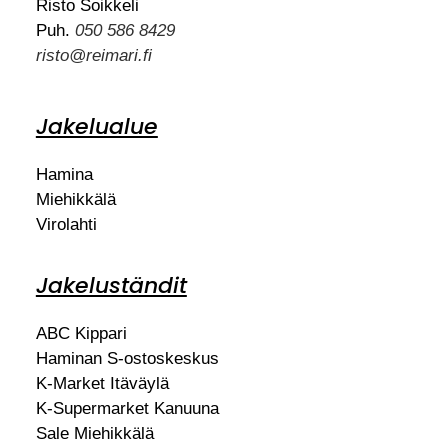
Risto Soikkeli
Puh.
050 586 8429
risto@reimari.fi
Jakelualue
Hamina
Miehikkälä
Virolahti
Jakeluständit
ABC Kippari
Haminan S-ostoskeskus
K-Market Itäväylä
K-Supermarket Kanuuna
Sale Miehikkälä