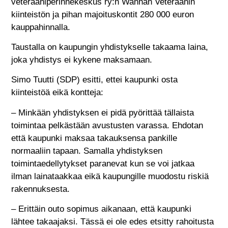
veteraaniperinnekeskus ry:n Wanhan Veteraanin
kiinteistön ja pihan majoituskontit 280 000 euron
kauppahinnalla.
Taustalla on kaupungin yhdistykselle takaama laina,
joka yhdistys ei kykene maksamaan.
Simo Tuutti (SDP) esitti, ettei kaupunki osta
kiinteistöä eikä kontteja:
– Minkään yhdistyksen ei pidä pyörittää tällaista
toimintaa pelkästään avustusten varassa. Ehdotan
että kaupunki maksaa takauksensa pankille
normaaliin tapaan. Samalla yhdistyksen
toimintaedellytykset paranevat kun se voi jatkaa
ilman lainataakkaa eikä kaupungille muodostu riskiä
rakennuksesta.
– Erittäin outo sopimus aikanaan, että kaupunki
lähtee takaajaksi. Tässä ei ole edes etsitty rahoitusta