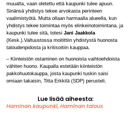
muualta, vaan oletettu että kaupunki tulee apuun.
Sinänsä yhdistys tekee arvokasta perinteen
vaalimistyötä. Mutta ollaan harmaalla alueella, kun
yhdistys tekee toimintaa myös elinkeinotoimintana, ja
kaupunki tulee sitä, totesi
Jani Jaakkola
(Kesk.).Valtuustossa moitittiin yhdistystä huonosta
taloudenpidosta ja kritisoitiin kauppaa.
– Kiinteistön ostaminen on huonoista vaihtoehdoista
vähiten huono. Kaupalla estetään kiinteistön
pakkohuutokauppa, josta kaupunki tuskin saisi
omiaan takaisin, Titta Erkkilä (SDP) perusteli.
Lue lisää aiheesta:
Haminan kaupunki
,
Haminan talous