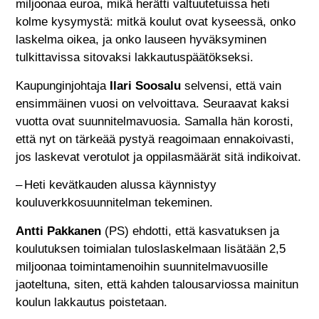
miljoonaa euroa, mikä herätti valtuutetuissa heti
kolme kysymystä: mitkä koulut ovat kyseessä, onko
laskelma oikea, ja onko lauseen hyväksyminen
tulkittavissa sitovaksi lakkautuspäätökseksi.
Kaupunginjohtaja
Ilari Soosalu
selvensi, että vain
ensimmäinen vuosi on velvoittava. Seuraavat kaksi
vuotta ovat suunnitelmavuosia. Samalla hän korosti,
että nyt on tärkeää pystyä reagoimaan ennakoivasti,
jos laskevat verotulot ja oppilasmäärät sitä indikoivat.
– Heti kevätkauden alussa käynnistyy
kouluverkkosuunnitelman tekeminen.
Antti Pakkanen
(PS) ehdotti, että kasvatuksen ja
koulutuksen toimialan tuloslaskelmaan lisätään 2,5
miljoonaa toimintamenoihin suunnitelmavuosille
jaoteltuna, siten, että kahden talousarviossa mainitun
koulun lakkautus poistetaan.