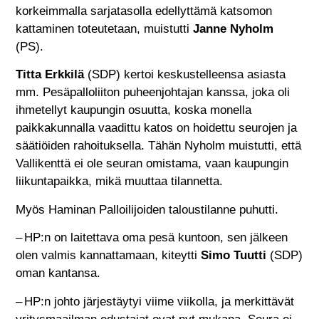
korkeimmalla sarjatasolla edellyttämä katsomon
kattaminen toteutetaan, muistutti
Janne Nyholm
(PS).
Titta Erkkilä
(SDP) kertoi keskustelleensa asiasta
mm. Pesäpalloliiton puheenjohtajan kanssa, joka oli
ihmetellyt kaupungin osuutta, koska monella
paikkakunnalla vaadittu katos on hoidettu seurojen ja
säätiöiden rahoituksella. Tähän Nyholm muistutti, että
Vallikenttä ei ole seuran omistama, vaan kaupungin
liikuntapaikka, mikä muuttaa tilannetta.
Myös Haminan Palloilijoiden taloustilanne puhutti.
– HP:n on laitettava oma pesä kuntoon, sen jälkeen
olen valmis kannattamaan, kiteytti
Simo Tuutti
(SDP)
oman kantansa.
– HP:n johto järjestäytyi viime viikolla, ja merkittävät