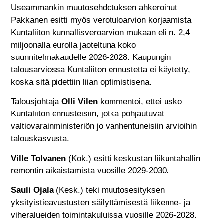
Useammankin muutosehdotuksen ahkeroinut
Pakkanen esitti myös verotuloarvion korjaamista
Kuntaliiton kunnallisveroarvion mukaan eli n. 2,4
miljoonalla eurolla jaoteltuna koko
suunnitelmakaudelle 2026-2028. Kaupungin
talousarviossa Kuntaliiton ennustetta ei käytetty,
koska sitä pidettiin liian optimistisena.
Talousjohtaja
Olli Vilen
kommentoi, ettei usko
Kuntaliiton ennusteisiin, jotka pohjautuvat
valtiovarainministeriön jo vanhentuneisiin arvioihin
talouskasvusta.
Ville Tolvanen
(Kok.) esitti keskustan liikuntahallin
remontin aikaistamista vuosille 2029-2030.
Sauli Ojala
(Kesk.) teki muutosesityksen
yksityistieavustusten säilyttämisestä liikenne- ja
viheralueiden toimintakuluissa vuosille 2026-2028.