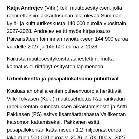
Katja Andrejev
(Vihr.) teki muutosesityksen, jolla
rahoitettaisiin lakkautusuhan alla olevaa Summan
kylä- ja kulttuurikeskusta 140 000 eurolla vuosittain
2027-2028. Andrejev esitti myös kirjastoauto
Päivänsäteen toiminnan rahoitukseen 144 900 euroa
vuodelle 2027 ja 146 600 euroa v. 2028.
Kaikista muutosesityksistä äänestettiin, mutta
kannatus ei riittänyt esitysten läpimenoon.
Urheilukenttä ja pesäpallokatsomo puhuttivat
Kouluasian ohella eniten puheenvuoroja herättivät
Ville Tolvasen (Kok.) muutosehdotus Rauhankadun
urheilukentän kunnostuksen aikaistamisesta ja Antti
Pakkasen (PS) esitys lisämäärärahasta Vallikentän
katsomon kattamiseksi. Pakkanen esitti
pesäpallokentän kattamiseen 1,2 miljoonaa euroa
jakautuen 500 000 euroa v. 2026 ja 700 000 v. 2027.