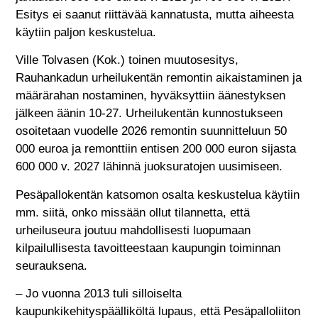
Esitys ei saanut riittävää kannatusta, mutta aiheesta
käytiin paljon keskustelua.
Ville Tolvasen (Kok.) toinen muutosesitys,
Rauhankadun urheilukentän remontin aikaistaminen ja
määrärahan nostaminen, hyväksyttiin äänestyksen
jälkeen äänin 10-27. Urheilukentän kunnostukseen
osoitetaan vuodelle 2026 remontin suunnitteluun 50
000 euroa ja remonttiin entisen 200 000 euron sijasta
600 000 v. 2027 lähinnä juoksuratojen uusimiseen.
Pesäpallokentän katsomon osalta keskustelua käytiin
mm. siitä, onko missään ollut tilannetta, että
urheiluseura joutuu mahdollisesti luopumaan
kilpailullisesta tavoitteestaan kaupungin toiminnan
seurauksena.
– Jo vuonna 2013 tuli silloiselta
kaupunkikehityspäälliköltä lupaus, että Pesäpalloliiton