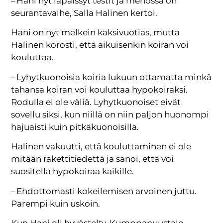
– Hani nyt läpäissyt testit ja menossa on
seurantavaihe, Salla Halinen kertoi.
Hani on nyt melkein kaksivuotias, mutta
Halinen korosti, että aikuisenkin koiran voi
kouluttaa.
– Lyhytkuonoisia koiria lukuun ottamatta minkä
tahansa koiran voi kouluttaa hypokoiraksi.
Rodulla ei ole väliä. Lyhytkuonoiset eivät
sovellu siksi, kun niillä on niin paljon huonompi
hajuaisti kuin pitkäkuonoisilla.
Halinen vakuutti, että kouluttaminen ei ole
mitään rakettitiedettä ja sanoi, että voi
suositella hypokoiraa kaikille.
– Ehdottomasti kokeilemisen arvoinen juttu.
Parempi kuin uskoin.