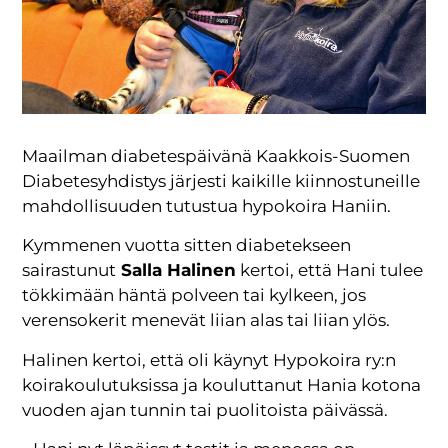
Maailman diabetespäivänä Kaakkois-Suomen
Diabetes­yhdistys järjesti kaikille kiinnostuneille
mahdollisuuden tutustua hypokoira Haniin.
Kymmenen vuotta sitten diabetekseen
sairastunut
Salla Halinen
kertoi, että Hani tulee
tökkimään häntä polveen tai kylkeen, jos
verensokerit menevät liian alas tai liian ylös.
Halinen kertoi, että oli käynyt Hypokoira ry:n
koirakoulutuksissa ja kouluttanut Hania kotona
vuoden ajan tunnin tai puolitoista päivässä.