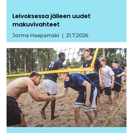
Leivoksessa jälleen uudet
makuvivahteet
Jorma Haapamäki
21.7.2026