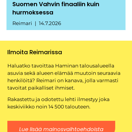
Suomen Vahvin finaaliin kuin
hurmoksessa
Reimari
14.7.2026
Ilmoita Reimarissa
Haluatko tavoittaa Haminan talousalueella
asuvia sekä alueen elämää muutoin seuraavia
henkilöitä? Reimari on kanava, jolla varmasti
tavoitat paikalliset ihmiset.
Rakastettu ja odotettu lehti ilmestyy joka
keskiviikko noin 14 500 talouteen.
Lue lisää mainosvaihtoehdoista