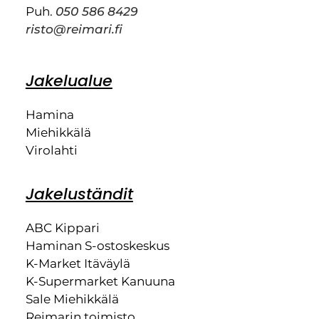
Puh.
050 586 8429
risto@reimari.fi
Jakelualue
Hamina
Miehikkälä
Virolahti
Jakeluständit
ABC Kippari
Haminan S-ostoskeskus
K-Market Itäväylä
K-Supermarket Kanuuna
Sale Miehikkälä
Reimarin toimisto