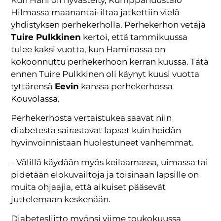
Kun Hani oli hyvästelty, Kumppanuustalo
Hilmassa maanantai-iltaa jatkettiin vielä
yhdistyksen perhekerholla. Perhekerhon vetäjä
Tuire Pulkkinen
kertoi, että tammikuussa
tulee kaksi vuotta, kun Haminassa on
kokoonnuttu perhekerhoon kerran kuussa. Tätä
ennen Tuire Pulkkinen oli käynyt kuusi vuotta
tyttärensä
Eevin
kanssa perhekerhossa
Kouvolassa.
Perhekerhosta vertaistukea saavat niin
diabetesta sairastavat lapset kuin heidän
hyvinvoinnistaan huolestuneet vanhemmat.
– Välillä käydään myös keilaamassa, uimassa tai
pidetään elokuvailtoja ja toisinaan lapsille on
muita ohjaajia, että aikuiset pääsevät
juttelemaan keskenään.
Diabetesliitto myönsi viime toukokuussa