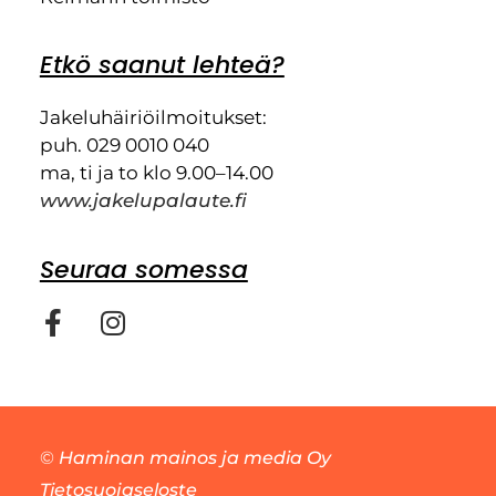
Etkö saanut lehteä?
Jakeluhäiriöilmoitukset:
puh. 029 0010 040
ma, ti ja to klo 9.00–14.00
www.jakelupalaute.fi
Seuraa somessa
©
Haminan mainos ja media Oy
Tietosuojaseloste