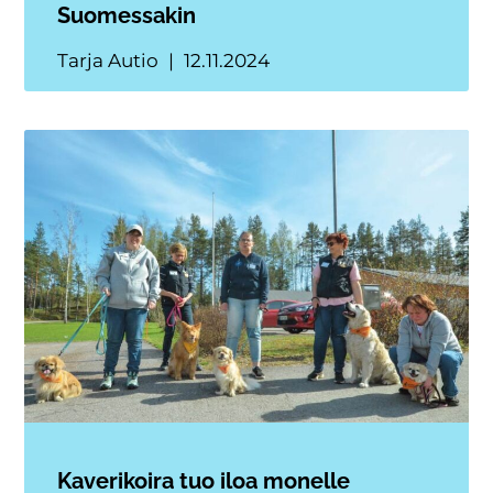
Suomessakin
Tarja Autio
12.11.2024
Kaverikoira tuo iloa monelle