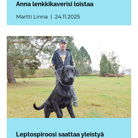
Anna lenkkikaverisi loistaa
Martti Linna
24.11.2025
Leptospiroosi saattaa yleistyä