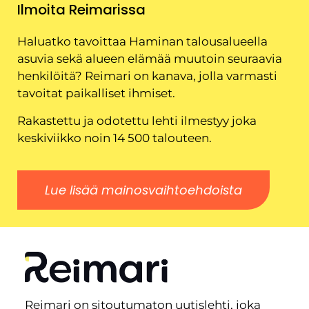
Ilmoita Reimarissa
Haluatko tavoittaa Haminan talousalueella
asuvia sekä alueen elämää muutoin seuraavia
henkilöitä? Reimari on kanava, jolla varmasti
tavoitat paikalliset ihmiset.
Rakastettu ja odotettu lehti ilmestyy joka
keskiviikko noin 14 500 talouteen.
Lue lisää mainosvaihtoehdoista
Reimari on sitoutumaton uutislehti, joka