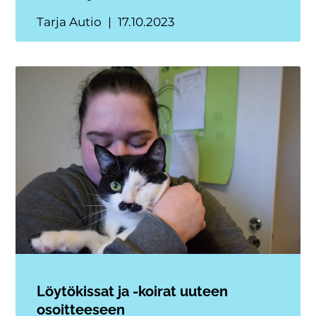
Tarja Autio
17.10.2023
Löytökissat ja -koirat uuteen
osoitteeseen