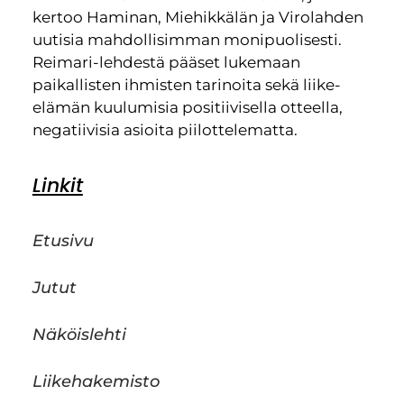
kertoo Haminan, Miehikkälän ja Virolahden
uutisia mahdollisimman monipuolisesti.
Reimari-lehdestä pääset lukemaan
paikallisten ihmisten tarinoita sekä liike-
elämän kuulumisia positiivisella otteella,
negatiivisia asioita piilottelematta.
Linkit
Etusivu
Jutut
Näköislehti
Liikehakemisto