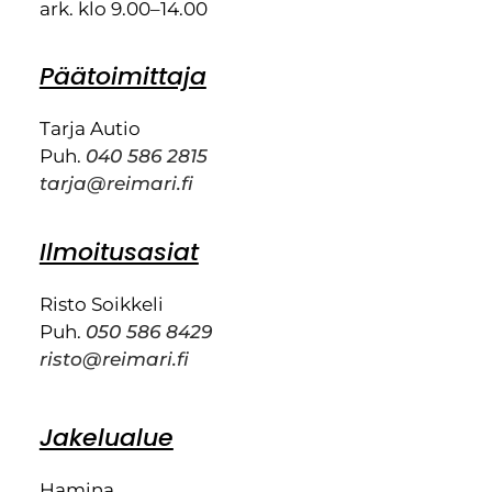
ark. klo 9.00–14.00
Päätoimittaja
Tarja Autio
Puh.
040 586 2815
tarja@reimari.fi
Ilmoitusasiat
Risto Soikkeli
Puh.
050 586 8429
risto@reimari.fi
Jakelualue
Hamina