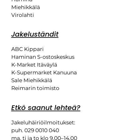
Miehikkälä
Virolahti
Jakeluständit
ABC Kippari
Haminan S-ostoskeskus
K-Market Itäväylä
K-Supermarket Kanuuna
Sale Miehikkälä
Reimarin toimisto
Etkö saanut lehteä?
Jakeluhäiriöilmoitukset:
puh. 029 0010 040
ma, ti ja to klo 9.00–14.00