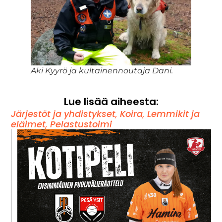
Aki Kyyrö ja kultainennoutaja Dani.
Lue lisää aiheesta:
Järjestöt ja yhdistykset
,
Koira
,
Lemmikit ja
eläimet
,
Pelastustoimi