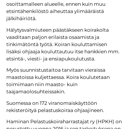
osoittamalleen alueelle, ennen kuin muu
etsintähenkilöstö aiheuttaa ylimääräistä
jälkihäiriötä.
Hälytysvalmiuteen päästäkseen koirakolta
vaaditaan paljon erilaista osaamista ja
tinkimätöntä työtä. Koiran kouluttamisen
lisäksi ohjaaja kouluttautuu itse hankkien mm.
etsintä-, viesti- ja ensiapukoulutusta.
Myös suunnistustaitoa tarvitaan vieraissa
maastoissa kuljettaessa. Koira koulutetaan
toimimaan niin maasto- kuin
taajamaolosuhteissakin.
Suomessa on 172 viranomaiskäyttöön
rekisteröityä pelastuskoiraa ohjaajineen.
Haminan Pelastuskoiraharrastajat ry (HPKH) on
perustettu vuonna 2016 ja sen tarkoituksena on