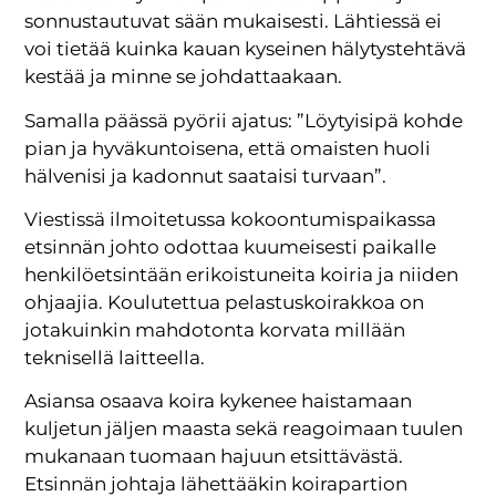
sonnustautuvat sään mukaisesti. Lähtiessä ei
voi tietää kuinka kauan kyseinen hälytystehtävä
kestää ja minne se johdattaakaan.
Samalla päässä pyörii ajatus: ”Löytyisipä kohde
pian ja hyväkuntoisena, että omaisten huoli
hälvenisi ja kadonnut saataisi turvaan”.
Viestissä ilmoitetussa kokoontumispaikassa
etsinnän johto odottaa kuumeisesti paikalle
henkilöetsintään erikoistuneita koiria ja niiden
ohjaajia. Koulutettua pelastuskoirakkoa on
jotakuinkin mahdotonta korvata millään
teknisellä laitteella.
Asiansa osaava koira kykenee haistamaan
kuljetun jäljen maasta sekä reagoimaan tuulen
mukanaan tuomaan hajuun etsittävästä.
Etsinnän johtaja lähettääkin koirapartion