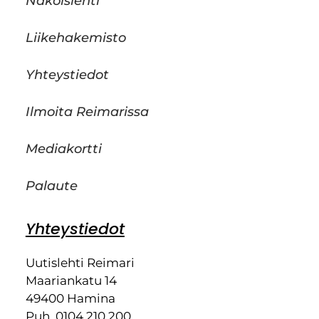
Näköislehti
Liikehakemisto
Yhteystiedot
Ilmoita Reimarissa
Mediakortti
Palaute
Yhteystiedot
Uutislehti Reimari
Maariankatu 14
49400 Hamina
Puh. 0104 210 200