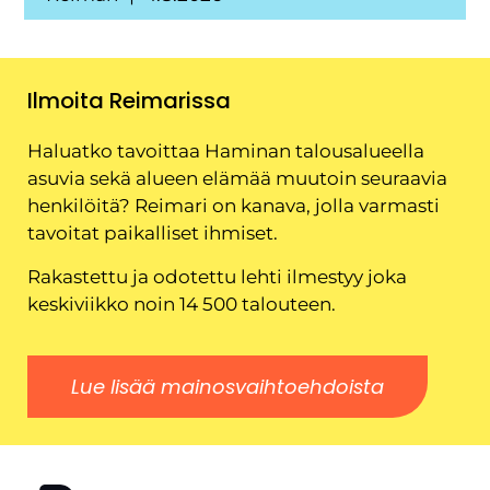
Ilmoita Reimarissa
Haluatko tavoittaa Haminan talousalueella
asuvia sekä alueen elämää muutoin seuraavia
henkilöitä? Reimari on kanava, jolla varmasti
tavoitat paikalliset ihmiset.
Rakastettu ja odotettu lehti ilmestyy joka
keskiviikko noin 14 500 talouteen.
Lue lisää mainosvaihtoehdoista