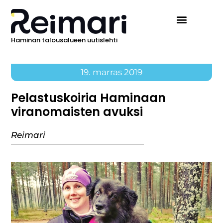
Haminan talousalueen uutislehti
19. marras 2019
Pelastuskoiria Haminaan
viranomaisten avuksi
Reimari