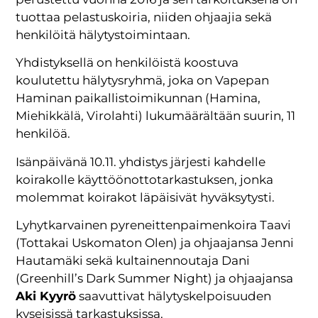
tuottaa pelastuskoiria, niiden ohjaajia sekä
henkilöitä hälytystoimintaan.
Yhdistyksellä on henkilöistä koostuva
koulutettu hälytysryhmä, joka on Vapepan
Haminan paikallistoimikunnan (Hamina,
Miehikkälä, Virolahti) lukumäärältään suurin, 11
henkilöä.
Isänpäivänä 10.11. yhdistys järjesti kahdelle
koirakolle käyttöönottotarkastuksen, jonka
molemmat koirakot läpäisivät hyväksytysti.
Lyhytkarvainen pyreneittenpaimenkoira Taavi
(Tottakai Uskomaton Olen) ja ohjaajansa Jenni
Hautamäki sekä kultainennoutaja Dani
(Greenhill’s Dark Summer Night) ja ohjaajansa
Aki Kyyrö
saavuttivat hälytyskelpoisuuden
kyseisissä tarkastuksissa.