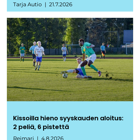
Tarja Autio
21.7.2026
Kissoilla hieno syyskauden aloitus:
2 peliä, 6 pistettä
Reimari
4.8.2026