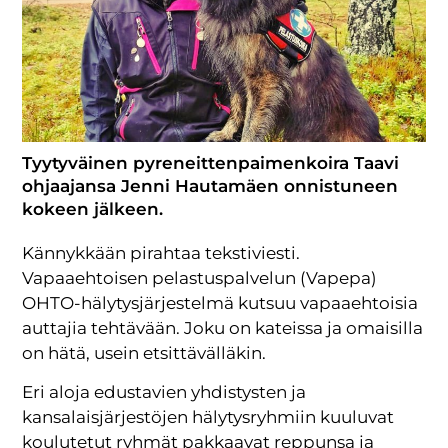
Tyytyväinen pyreneittenpaimenkoira Taavi
ohjaajansa Jenni Hautamäen onnistuneen
kokeen jälkeen.
Kännykkään pirahtaa tekstiviesti.
Vapaaehtoisen pelastuspalvelun (Vapepa)
OHTO-hälytysjärjestelmä kutsuu vapaaehtoisia
auttajia tehtävään. Joku on kateissa ja omaisilla
on hätä, usein etsittävälläkin.
Eri aloja edustavien yhdistysten ja
kansalaisjärjestöjen hälytysryhmiin kuuluvat
koulutetut ryhmät pakkaavat reppunsa ja