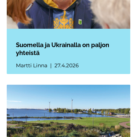
Suomella ja Ukrainalla on paljon
yhteistä
Martti Linna
27.4.2026