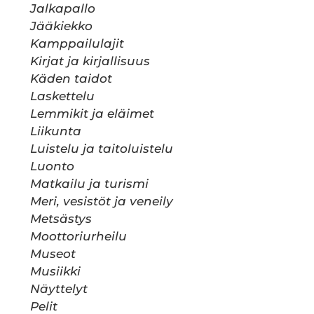
Jalkapallo
Jääkiekko
Kamppailulajit
Kirjat ja kirjallisuus
Käden taidot
Laskettelu
Lemmikit ja eläimet
Liikunta
Luistelu ja taitoluistelu
Luonto
Matkailu ja turismi
Meri, vesistöt ja veneily
Metsästys
Moottoriurheilu
Museot
Musiikki
Näyttelyt
Pelit