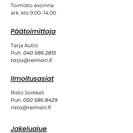
Toimisto avoinna
ark. klo 9.00–14.00
Päätoimittaja
Tarja Autio
Puh.
040 586 2815
tarja@reimari.fi
Ilmoitusasiat
Risto Soikkeli
Puh.
050 586 8429
risto@reimari.fi
Jakelualue