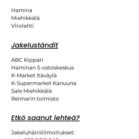
Hamina
Miehikkälä
Virolahti
Jakeluständit
ABC Kippari
Haminan S-ostoskeskus
K-Market Itäväylä
K-Supermarket Kanuuna
Sale Miehikkälä
Reimarin toimisto
Etkö saanut lehteä?
Jakeluhäiriöilmoitukset: