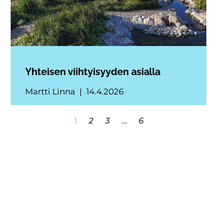
Yhteisen viihtyisyyden asialla
Martti Linna
14.4.2026
1
2
3
…
6