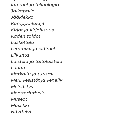
Internet ja teknologia
Jalkapallo
Jääkiekko
Kamppailulajit
Kirjat ja kirjallisuus
Käden taidot
Laskettelu
Lemmikit ja eläimet
Liikunta
Luistelu ja taitoluistelu
Luonto
Matkailu ja turismi
Meri, vesistöt ja veneily
Metsästys
Moottoriurheilu
Museot
Musiikki
Näyttelyt