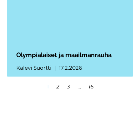
Olympialaiset ja maailmanrauha
Kalevi Suortti
17.2.2026
1
2
3
…
16