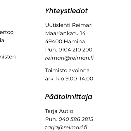
Yhteystiedot
Uutislehti Reimari
kertoo
Maariankatu 14
ia
49400 Hamina
Puh. 0104 210 200
misten
reimari@reimari.fi
Toimisto avoinna
ark. klo 9.00–14.00
Päätoimittaja
Tarja Autio
Puh.
040 586 2815
tarja@reimari.fi