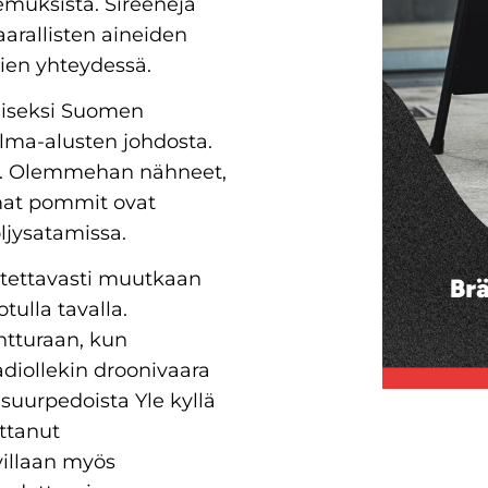
emuksista. Sireenejä
arallisten aineiden
en yhteydessä.
taiseksi Suomen
lma-alusten johdosta.
ri. Olemmehan nähneet,
amat pommit ovat
ljysatamissa.
litettavasti muutkaan
tulla tavalla.
ntturaan, kun
adiollekin droonivaara
 suurpedoista Yle kyllä
ittanut
villaan myös