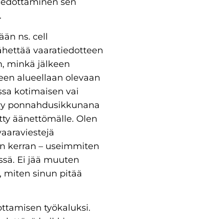
tiedottaminen sen
.
än ns. cell
ähettää vaaratiedotteen
in, minkä jälkeen
een alueellaan olevaan
essa kotimaisen vai
äkyy ponnahdusikkunana
etty äänettömälle. Olen
vaaraviestejä
n kerran – useimmiten
ssä. Ei jää muuten
, miten sinun pitää
ottamisen työkaluksi.