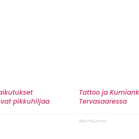
aikutukset
Tattoo ja Kumian
vat pikkuhiljaa
Tervasaaressa
Ilkka Muurman