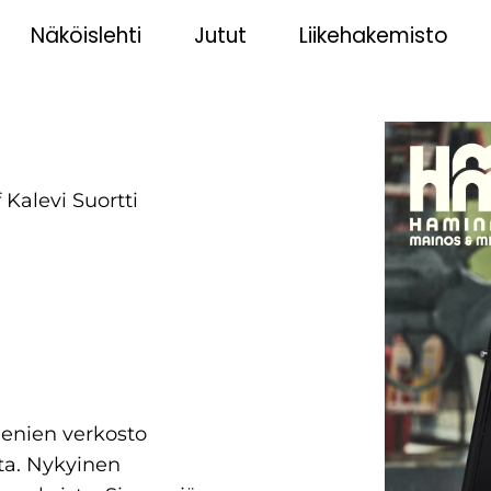
Näköislehti
Jutut
Liikehakemisto
eenien verkosto
ta. Nykyinen