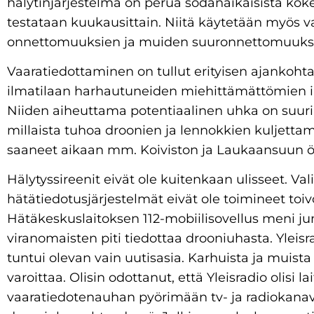
hälytinjärjestelmä on perua sodanaikaisista kok
testataan kuukausittain. Niitä käytetään myös va
onnettomuuksien ja muiden suuronnettomuuksi
Vaaratiedottaminen on tullut erityisen ajankoh
ilmatilaan harhautuneiden miehittämättömien i
Niiden aiheuttama potentiaalinen uhka on suu
millaista tuhoa droonien ja lennokkien kuljett
saaneet aikaan mm. Koiviston ja Laukaansuun ö
Hälytyssireenit eivät ole kuitenkaan ulisseet. Va
hätätiedotusjärjestelmät eivät ole toimineet toivo
Hätäkeskuslaitoksen 112-mobiilisovellus meni ju
viranomaisten piti tiedottaa drooniuhasta. Yleisr
tuntui olevan vain uutisasia. Karhuista ja muista
varoittaa. Olisin odottanut, että Yleisradio olisi la
vaaratiedotenauhan pyörimään tv- ja radiokana