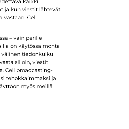
edettävä kaikki
t ja kun viestit lähtevät
la vastaan. Cell
sä – vain perille
silla on käytössä monta
n välinen tiedonkulku
sta silloin, viestit
le. Cell broadcasting-
eksi tehokkaimmaksi ja
käyttöön myös meillä