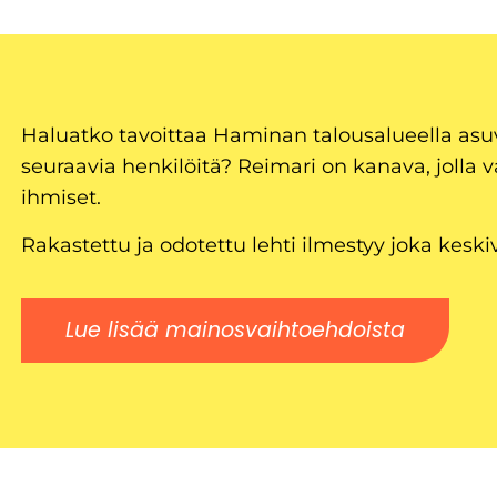
Haluatko tavoittaa Haminan talousalueella as
seuraavia henkilöitä? Reimari on kanava, jolla v
ihmiset.
Rakastettu ja odotettu lehti ilmestyy joka keski
Lue lisää mainosvaihtoehdoista