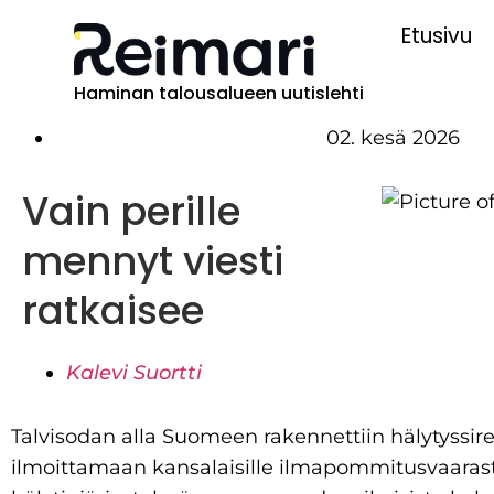
Etusivu
Haminan talousalueen uutislehti
02. kesä 2026
Vain perille
mennyt viesti
ratkaisee
Kalevi Suortti
Talvisodan alla Suomeen rakennettiin hälytyssir
ilmoittamaan kansalaisille ilmapommitusvaaras