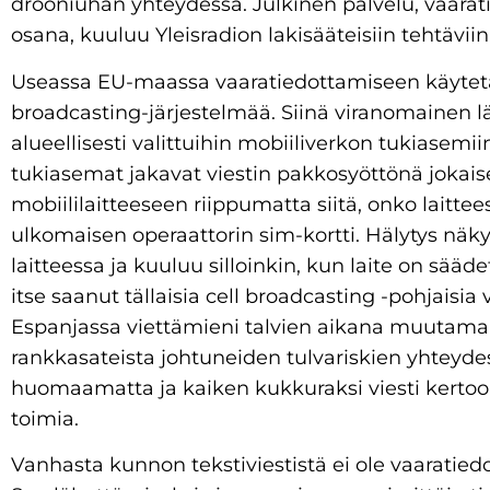
drooniuhan yhteydessä. Julkinen palvelu, vaara
osana, kuuluu Yleisradion lakisääteisiin tehtäviin
Useassa EU-maassa vaaratiedottamiseen käytetä
broadcasting-järjestelmää. Siinä viranomainen l
alueellisesti valittuihin mobiiliverkon tukiasemi
tukiasemat jakavat viestin pakkosyöttönä jokais
mobiililaitteeseen riippumatta siitä, onko laitte
ulkomaisen operaattorin sim-kortti. Hälytys n
laitteessa ja kuuluu silloinkin, kun laite on sääd
itse saanut tällaisia cell broadcasting -pohjaisia 
Espanjassa viettämieni talvien aikana muutama
rankkasateista johtuneiden tulvariskien yhteyde
huomaamatta ja kaiken kukkuraksi viesti kertoo
toimia.
Vanhasta kunnon tekstiviestistä ei ole vaaratied