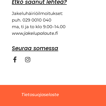
Etkö saanut lehteä?
Jakeluhäiriöilmoitukset:
puh. 029 0010 040
ma, ti ja to klo 9.00–14.00
www.jakelupalaute.fi
Seuraa somessa
Tietosuojaseloste