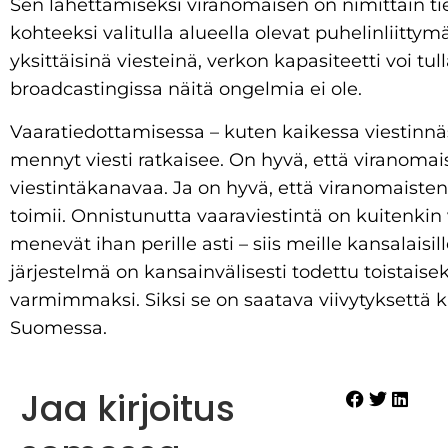
Sen lähettämiseksi viranomaisen on nimittäin ti
kohteeksi valitulla alueella olevat puhelinliittymä
yksittäisinä viesteinä, verkon kapasiteetti voi tul
broadcastingissa näitä ongelmia ei ole.
Vaaratiedottamisessa – kuten kaikessa viestinnäs
mennyt viesti ratkaisee. On hyvä, että viranomai
viestintäkanavaa. Ja on hyvä, että viranomaiste
toimii. Onnistunutta vaaraviestintä on kuitenkin va
menevät ihan perille asti – siis meille kansalaisil
järjestelmä on kansainvälisesti todettu toistais
varmimmaksi. Siksi se on saatava viivytyksettä 
Suomessa.
Jaa kirjoitus