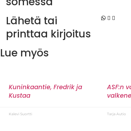
somessa
Lähetä tai
printtaa kirjoitus
Lue myös
Kuninkaantie, Fredrik ja
ASF:n v
Kustaa
valkene
Kalevi Suortti
Tarja Autio