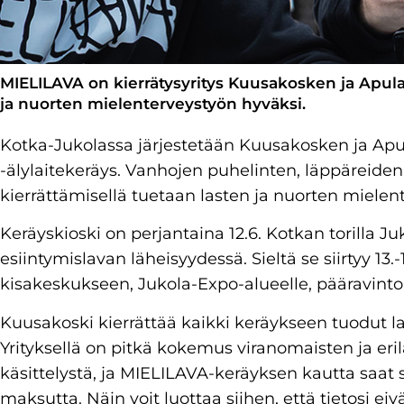
MIELILAVA on kierrätysyritys Kuusakosken ja Apul
ja nuorten mielenterveystyön hyväksi.
Kotka-Jukolassa järjestetään Kuusakosken ja Ap
-älylaitekeräys. Vanhojen puhelinten, läppäreiden
kierrättämisellä tuetaan lasten ja nuorten mielen
Keräyskioski on perjantaina 12.6. Kotkan torilla
esiintymislavan läheisyydessä. Sieltä se siirtyy 13.
kisakeskukseen, Jukola-Expo-alueelle, pääravinto
Kuusakoski kierrättää kaikki keräykseen tuodut lait
Yrityksellä on pitkä kokemus viranomaisten ja erila
käsittelystä, ja MIELILAVA-keräyksen kautta saat
maksutta. Näin voit luottaa siihen, että tietosi eiv