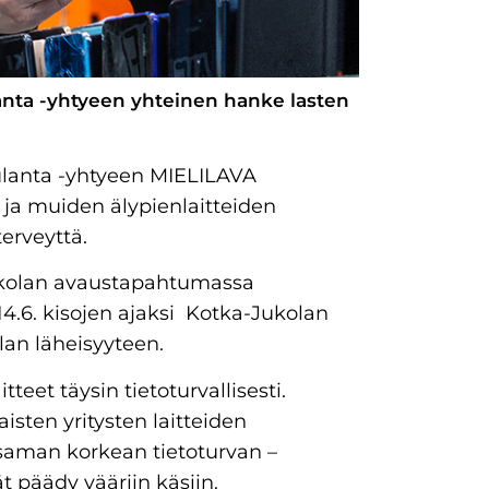
anta -yhtyeen yhteinen hanke lasten
ulanta -yhtyeen MIELILAVA
 ja muiden älypienlaitteiden
terveyttä.
 Jukolan avaustapahtumassa
-14.6. kisojen ajaksi Kotka-Jukolan
lan läheisyyteen.
teet täysin tietoturvallisesti.
isten yritysten laitteiden
 saman korkean tietoturvan –
ät päädy vääriin käsiin.