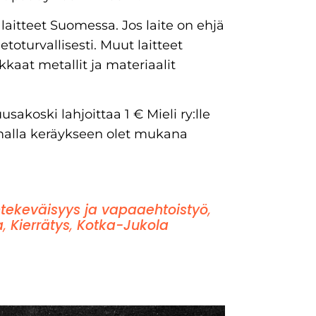
aitteet Suomessa. Jos laite on ehjä
etoturvallisesti. Muut laitteet
kkaat metallit ja materiaalit
sakoski lahjoittaa 1 € Mieli ry:lle
umalla keräykseen olet mukana
tekeväisyys ja vapaaehtoistyö
,
a
,
Kierrätys
,
Kotka-Jukola