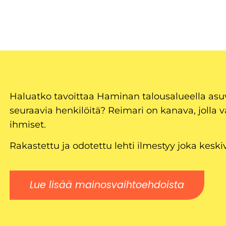
Haluatko tavoittaa Haminan talousalueella as
seuraavia henkilöitä? Reimari on kanava, jolla v
ihmiset.
Rakastettu ja odotettu lehti ilmestyy joka keski
Lue lisää mainosvaihtoehdoista