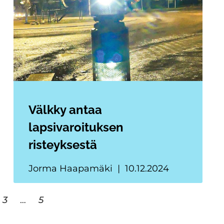
Välkky antaa
lapsivaroituksen
risteyksestä
Jorma Haapamäki
10.12.2024
3
…
5