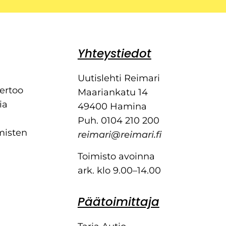
Yhteystiedot
Uutislehti Reimari
kertoo
Maariankatu 14
ia
49400 Hamina
Puh. 0104 210 200
misten
reimari@reimari.fi
Toimisto avoinna
ark. klo 9.00–14.00
Päätoimittaja