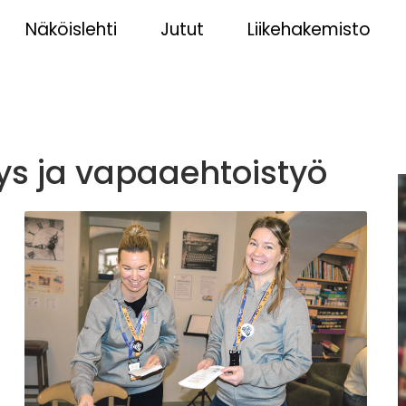
Näköislehti
Jutut
Liikehakemisto
ys ja vapaaehtoistyö