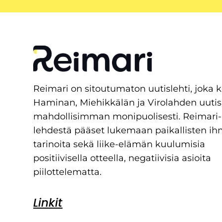
Reimari on sitoutumaton uutislehti, joka 
Haminan, Miehikkälän ja Virolahden uutis
mahdollisimman monipuolisesti. Reimari-
lehdestä pääset lukemaan paikallisten ih
tarinoita sekä liike-elämän kuulumisia
positiivisella otteella, negatiivisia asioita
piilottelematta.
Linkit