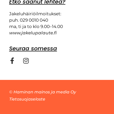
Etkö saanut lehteä?
Jakeluhäiriöilmoitukset:
puh. 029 0010 040
ma, ti ja to klo 9.00–14.00
www.jakelupalaute.fi
Seuraa somessa
©
Haminan mainos ja media Oy
Tietosuojaseloste