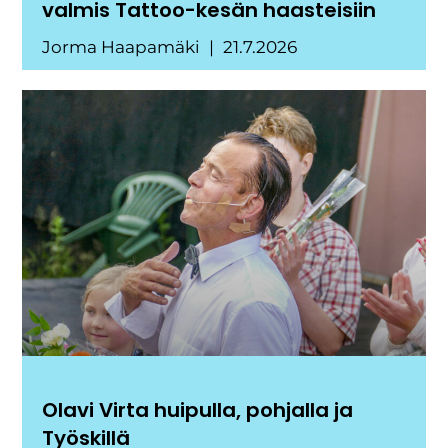
valmis Tattoo-kesän haasteisiin
Jorma Haapamäki
21.7.2026
Olavi Virta huipulla, pohjalla ja
Työskillä