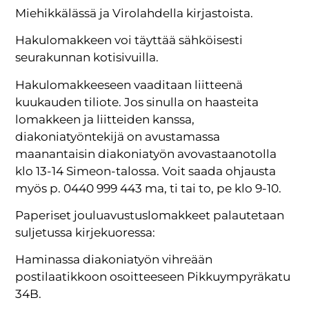
Miehikkälässä ja Virolahdella kirjastoista.
Hakulomakkeen voi täyttää sähköisesti
seurakunnan kotisivuilla.
Hakulomakkeeseen vaaditaan liitteenä
kuukauden tiliote. Jos sinulla on haasteita
lomakkeen ja liitteiden kanssa,
diakoniatyöntekijä on avustamassa
maanantaisin diakoniatyön avovastaanotolla
klo 13-14 Simeon-talossa. Voit saada ohjausta
myös p. 0440 999 443 ma, ti tai to, pe klo 9-10.
Paperiset jouluavustuslomakkeet palautetaan
suljetussa kirjekuoressa:
Haminassa diakoniatyön vihreään
postilaatikkoon osoitteeseen Pikkuympyräkatu
34B.