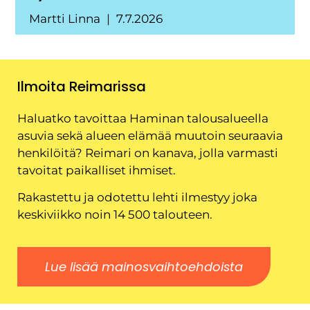
Martti Linna
7.7.2026
Ilmoita Reimarissa
Haluatko tavoittaa Haminan talousalueella
asuvia sekä alueen elämää muutoin seuraavia
henkilöitä? Reimari on kanava, jolla varmasti
tavoitat paikalliset ihmiset.
Rakastettu ja odotettu lehti ilmestyy joka
keskiviikko noin 14 500 talouteen.
Lue lisää mainosvaihtoehdoista