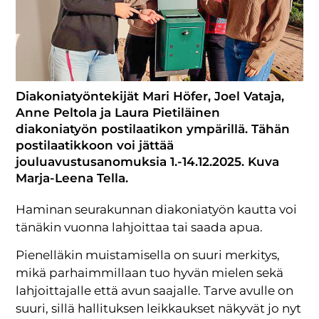
Diakoniatyöntekijät Mari Höfer, Joel Vataja,
Anne Peltola ja Laura Pietiläinen
diakoniatyön postilaatikon ympärillä. Tähän
postilaatikkoon voi jättää
jouluavustusanomuksia 1.-14.12.2025. Kuva
Marja-Leena Tella.
Haminan seurakunnan diakoniatyön kautta voi
tänäkin vuonna lahjoittaa tai saada apua.
Pienelläkin muistamisella on suuri merkitys,
mikä parhaimmillaan tuo hyvän mielen sekä
lahjoittajalle että avun saajalle. Tarve avulle on
suuri, sillä hallituksen leikkaukset näkyvät jo nyt