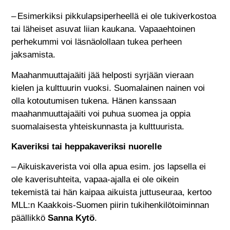
– Esimerkiksi pikkulapsiperheellä ei ole tukiverkostoa
tai läheiset asuvat liian kaukana. Vapaaehtoinen
perhekummi voi läsnäolollaan tukea perheen
jaksamista.
Maahanmuuttajaäiti jää helposti syrjään vieraan
kielen ja kulttuurin vuoksi. Suomalainen nainen voi
olla kotoutumisen tukena. Hänen kanssaan
maahanmuuttajaäiti voi puhua suomea ja oppia
suomalaisesta yhteiskunnasta ja kulttuurista.
Kaveriksi tai heppakaveriksi nuorelle
– Aikuiskaverista voi olla apua esim. jos lapsella ei
ole kaverisuhteita, vapaa-ajalla ei ole oikein
tekemistä tai hän kaipaa aikuista juttuseuraa, kertoo
MLL:n Kaakkois-Suomen piirin tukihenkilötoiminnan
päällikkö
Sanna Kytö
.