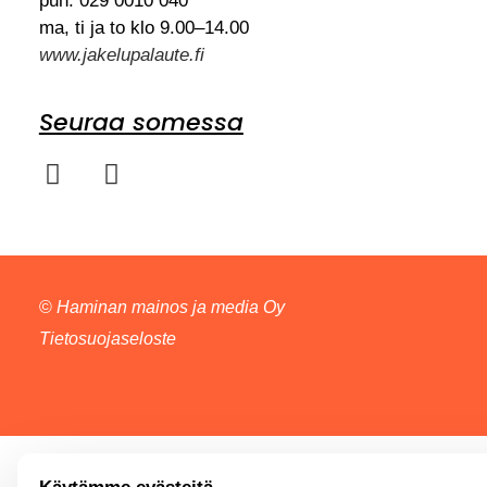
puh. 029 0010 040
ma, ti ja to klo 9.00–14.00
www.jakelupalaute.fi
Seuraa somessa
©
Haminan mainos ja media Oy
Tietosuojaseloste