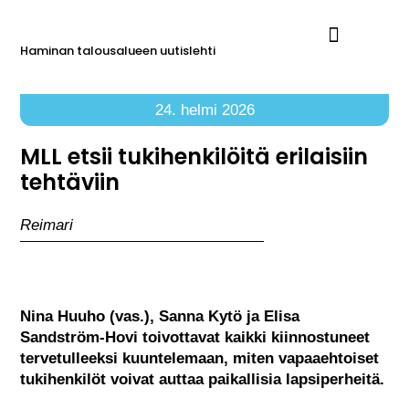
Haminan talousalueen uutislehti
Ilmoita Reimarissa
24. helmi 2026
MLL etsii tukihenkilöitä erilaisiin
tehtäviin
Reimari
Nina Huuho (vas.), Sanna Kytö ja Elisa
Sandström-Hovi toivottavat kaikki kiinnostuneet
tervetulleeksi kuuntelemaan, miten vapaaehtoiset
tukihenkilöt voivat auttaa paikallisia lapsiperheitä.