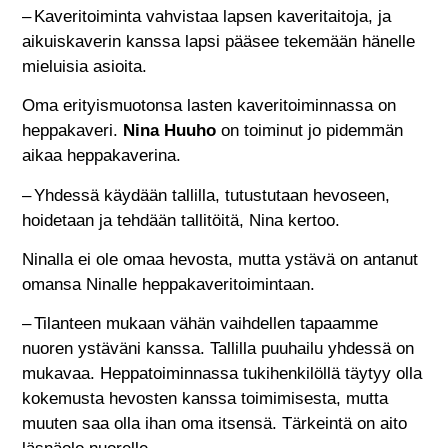
– Kaveritoiminta vahvistaa lapsen kaveritaitoja, ja
aikuiskaverin kanssa lapsi pääsee tekemään hänelle
mieluisia asioita.
Oma erityismuotonsa lasten kaveritoiminnassa on
heppakaveri.
Nina Huuho
on toiminut jo pidemmän
aikaa heppakaverina.
– Yhdessä käydään tallilla, tutustutaan hevoseen,
hoidetaan ja tehdään tallitöitä, Nina kertoo.
Ninalla ei ole omaa hevosta, mutta ystävä on antanut
omansa Ninalle heppakaveritoimintaan.
– Tilanteen mukaan vähän vaihdellen tapaamme
nuoren ystäväni kanssa. Tallilla puuhailu yhdessä on
mukavaa. Heppatoiminnassa tukihenkilöllä täytyy olla
kokemusta hevosten kanssa toimimisesta, mutta
muuten saa olla ihan oma itsensä. Tärkeintä on aito