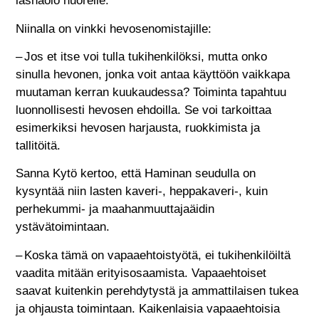
läsnäolo nuorelle.
Niinalla on vinkki hevosenomistajille:
– Jos et itse voi tulla tukihenkilöksi, mutta onko
sinulla hevonen, jonka voit antaa käyttöön vaikkapa
muutaman kerran kuukaudessa? Toiminta tapahtuu
luonnollisesti hevosen ehdoilla. Se voi tarkoittaa
esimerkiksi hevosen harjausta, ruokkimista ja
tallitöitä.
Sanna Kytö kertoo, että Haminan seudulla on
kysyntää niin lasten kaveri-, heppakaveri-, kuin
perhekummi- ja maahanmuuttajaäidin
ystävätoimintaan.
– Koska tämä on vapaaehtoistyötä, ei tukihenkilöiltä
vaadita mitään erityisosaamista. Vapaaehtoiset
saavat kuitenkin perehdytystä ja ammattilaisen tukea
ja ohjausta toimintaan. Kaikenlaisia vapaaehtoisia