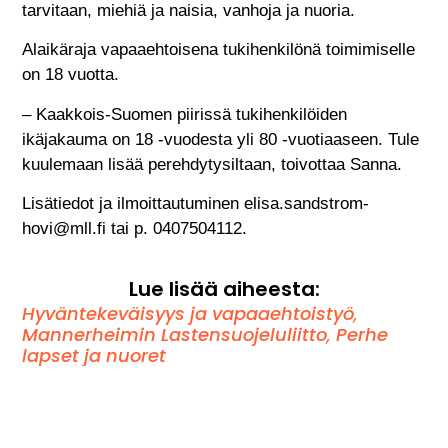
tarvitaan, miehiä ja naisia, vanhoja ja nuoria.
Alaikäraja vapaaehtoisena tukihenkilönä toimimiselle
on 18 vuotta.
– Kaakkois-Suomen piirissä tukihenkilöiden
ikäjakauma on 18 -vuodesta yli 80 -vuotiaaseen. Tule
kuulemaan lisää perehdytysiltaan, toivottaa Sanna.
Lisätiedot ja ilmoittautuminen elisa.sandstrom-
hovi@mll.fi tai p. 0407504112.
Lue lisää aiheesta:
Hyväntekeväisyys ja vapaaehtoistyö
,
Mannerheimin Lastensuojeluliitto
,
Perhe
lapset ja nuoret