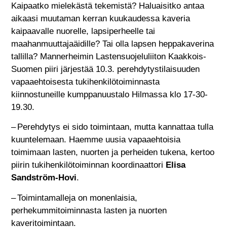
Kaipaatko mielekästä tekemistä? Haluaisitko antaa
aikaasi muutaman kerran kuukaudessa kaveria
kaipaavalle nuorelle, lapsiperheelle tai
maahanmuuttajaäidille? Tai olla lapsen heppakaverina
tallilla? Mannerheimin Lastensuojeluliiton Kaakkois-
Suomen piiri järjestää 10.3. perehdytystilaisuuden
vapaaehtoisesta tukihenkilötoiminnasta
kiinnostuneille kumppanuustalo Hilmassa klo 17-30-
19.30.
– Perehdytys ei sido toimintaan, mutta kannattaa tulla
kuuntelemaan. Haemme uusia vapaaehtoisia
toimimaan lasten, nuorten ja perheiden tukena, kertoo
piirin tukihenkilötoiminnan koordinaattori
Elisa
Sandström-Hovi
.
– Toimintamalleja on monenlaisia,
perhekummitoiminnasta lasten ja nuorten
kaveritoimintaan.