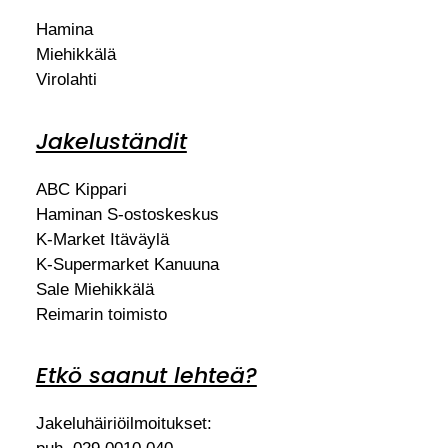
Hamina
Miehikkälä
Virolahti
Jakeluständit
ABC Kippari
Haminan S-ostoskeskus
K-Market Itäväylä
K-Supermarket Kanuuna
Sale Miehikkälä
Reimarin toimisto
Etkö saanut lehteä?
Jakeluhäiriöilmoitukset: