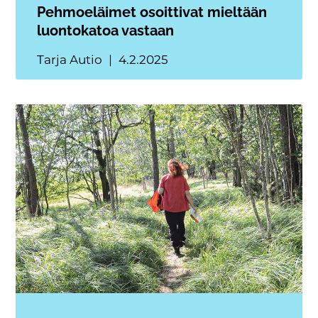
Pehmoeläimet osoittivat mieltään
luontokatoa vastaan
Tarja Autio
4.2.2025