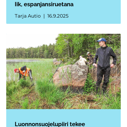
Iik, espanjansiruetana
Tarja Autio
16.9.2025
Luonnonsuojelupiiri tekee