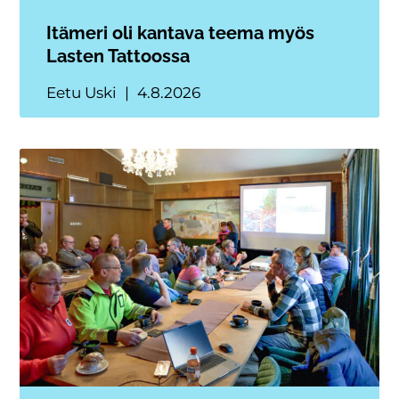
Itämeri oli kantava teema myös
Lasten Tattoossa
Eetu Uski
4.8.2026