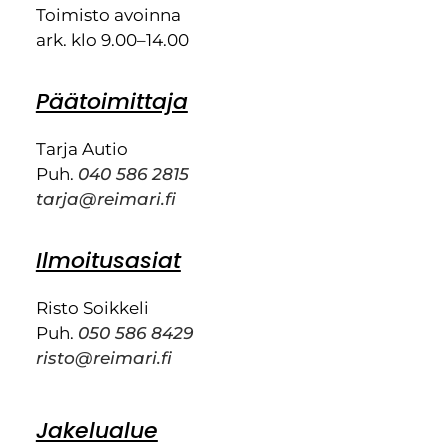
Toimisto avoinna
ark. klo 9.00–14.00
Päätoimittaja
Tarja Autio
Puh.
040 586 2815
tarja@reimari.fi
Ilmoitusasiat
Risto Soikkeli
Puh.
050 586 8429
risto@reimari.fi
Jakelualue