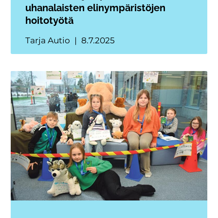
uhanalaisten elinympäristöjen
hoitotyötä
Tarja Autio
8.7.2025