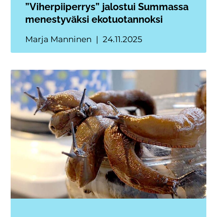
”Viherpiiperrys” jalostui Summassa
menestyväksi ekotuotannoksi
Marja Manninen
24.11.2025