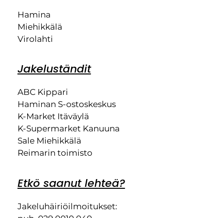
Hamina
Miehikkälä
Virolahti
Jakeluständit
ABC Kippari
Haminan S-ostoskeskus
K-Market Itäväylä
K-Supermarket Kanuuna
Sale Miehikkälä
Reimarin toimisto
Etkö saanut lehteä?
Jakeluhäiriöilmoitukset: