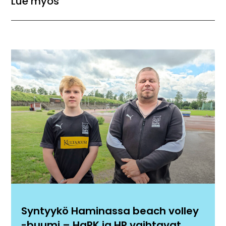
Lue myös
Syntyykö Haminassa beach volley
-buumi – HaPK ja HP vaihtavat