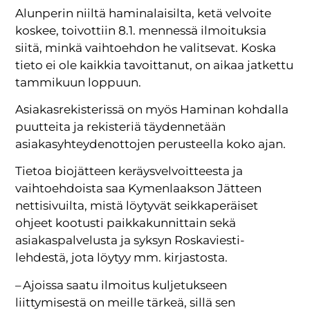
Alunperin niiltä haminalaisilta, ketä velvoite
koskee, toivottiin 8.1. mennessä ilmoituksia
siitä, minkä vaihtoehdon he valitsevat. Koska
tieto ei ole kaikkia tavoittanut, on aikaa jatkettu
tammikuun loppuun.
Asiakasrekisterissä on myös Haminan kohdalla
puutteita ja rekisteriä täydennetään
asiakasyhteydenottojen perusteella koko ajan.
Tietoa biojätteen keräysvelvoitteesta ja
vaihtoehdoista saa Kymenlaakson Jätteen
nettisivuilta, mistä löytyvät seikkaperäiset
ohjeet kootusti paikkakunnittain sekä
asiakaspalvelusta ja syksyn Roskaviesti-
lehdestä, jota löytyy mm. kirjastosta.
– Ajoissa saatu ilmoitus kuljetukseen
liittymisestä on meille tärkeä, sillä sen