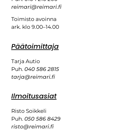
reimari@reimari.fi
Toimisto avoinna
ark. klo 9.00–14.00
Päätoimittaja
Tarja Autio
Puh.
040 586 2815
tarja@reimari.fi
Ilmoitusasiat
Risto Soikkeli
Puh.
050 586 8429
risto@reimari.fi