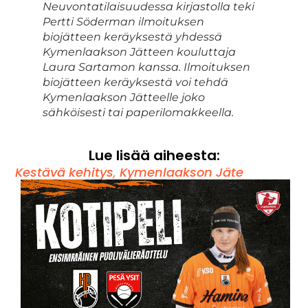
Neuvontatilaisuudessa kirjastolla teki
Pertti Söderman ilmoituksen
biojätteen keräyksestä yhdessä
Kymenlaakson Jätteen kouluttaja
Laura Sartamon kanssa. Ilmoituksen
biojätteen keräyksestä voi tehdä
Kymenlaakson Jätteelle joko
sähköisesti tai paperilomakkeella.
Lue lisää aiheesta:
Kestävä kehitys
,
Kymenlaakson Jäte