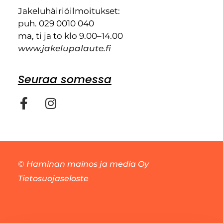
Jakeluhäiriöilmoitukset:
puh. 029 0010 040
ma, ti ja to klo 9.00–14.00
www.jakelupalaute.fi
Seuraa somessa
©
Haminan mainos ja media Oy
Tietosuojaseloste