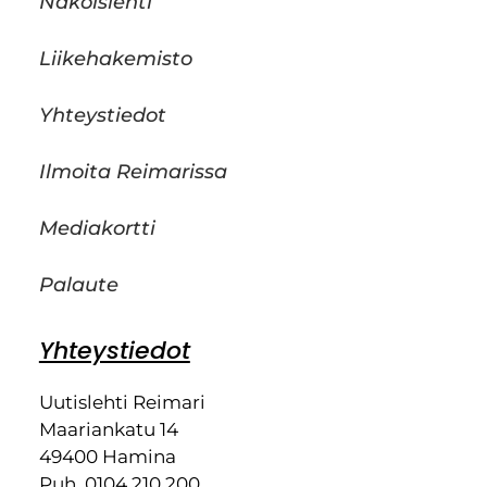
Näköislehti
Liikehakemisto
Yhteystiedot
Ilmoita Reimarissa
Mediakortti
Palaute
Yhteystiedot
Uutislehti Reimari
Maariankatu 14
49400 Hamina
Puh. 0104 210 200