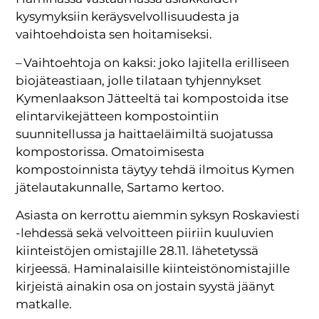
kysymyksiin keräysvelvollisuudesta ja
vaihtoehdoista sen hoitamiseksi.
– Vaihtoehtoja on kaksi: joko lajitella erilliseen
biojäteastiaan, jolle tilataan tyhjennykset
Kymenlaakson Jätteeltä tai kompostoida itse
elintarvikejätteen kompostointiin
suunnitellussa ja haittaeläimiltä suojatussa
kompostorissa. Omatoimisesta
kompostoinnista täytyy tehdä ilmoitus Kymen
jätelautakunnalle, Sartamo kertoo.
Asiasta on kerrottu aiemmin syksyn Roskaviesti
-lehdessä sekä velvoitteen piiriin kuuluvien
kiinteistöjen omistajille 28.11. lähetetyssä
kirjeessä. Haminalaisille kiinteistönomistajille
kirjeistä ainakin osa on jostain syystä jäänyt
matkalle.