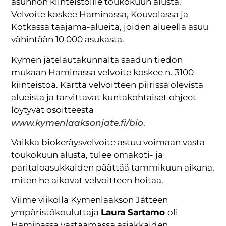
asunnon kiinteistöille toukokuun alusta.
Velvoite koskee Haminassa, Kouvolassa ja
Kotkassa taajama-alueita, joiden alueella asuu
vähintään 10 000 asukasta.
Kymen jätelautakunnalta saadun tiedon
mukaan Haminassa velvoite koskee n. 3100
kiinteistöä. Kartta velvoitteen piirissä olevista
alueista ja tarvittavat kuntakohtaiset ohjeet
löytyvät osoitteesta
www.kymenlaaksonjate.fi/bio
.
Vaikka biokeräysvelvoite astuu voimaan vasta
toukokuun alusta, tulee omakoti- ja
paritaloasukkaiden päättää tammikuun aikana,
miten he aikovat velvoitteen hoitaa.
Viime viikolla Kymenlaakson Jätteen
ympäristökouluttaja
Laura Sartamo
oli
Haminassa vastaamassa asiakkaiden