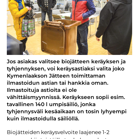
Jos asiakas valitsee biojätteen keräyksen ja
tyhjennyksen, voi keräysastiaksi valita joko
Kymenlaakson Jätteen toimittaman
ilmastoidun astian tai hankkia oman.
Ilmastoituja astioita ei ole
vähittäismyynnissä. Keräykseen sopii esim.
tavallinen 140 l umpisäiliö, jonka
tyhjennysväli kesäaikaan on tosin lyhyempi
kuin ilmastoidulla säiliöllä.
Biojätteiden keräysvelvoite laajenee 1-2