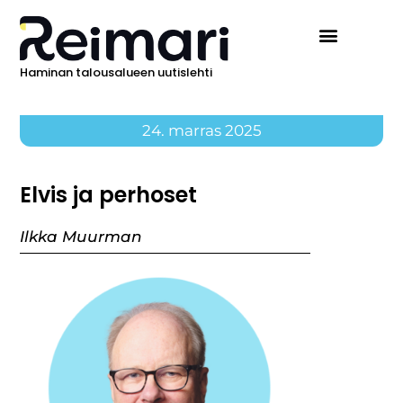
Haminan talousalueen uutislehti
Ilmoita Reimarissa
24. marras 2025
Elvis ja perhoset
Ilkka Muurman