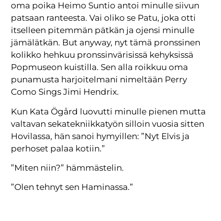
oma poika Heimo Suntio antoi minulle siivun
patsaan ranteesta. Vai oliko se Patu, joka otti
itselleen pitemmän pätkän ja ojensi minulle
jämälätkän. But anyway, nyt tämä pronssinen
kolikko hehkuu pronssinvärisissä kehyksissä
Popmuseon kuistilla. Sen alla roikkuu oma
punamusta harjoitelmani nimeltään Perry
Como Sings Jimi Hendrix.
Kun Kata Ögård luovutti minulle pienen mutta
valtavan sekatekniikkatyön silloin vuosia sitten
Hovilassa, hän sanoi hymyillen: ”Nyt Elvis ja
perhoset palaa kotiin.”
”Miten niin?” hämmästelin.
”Olen tehnyt sen Haminassa.”