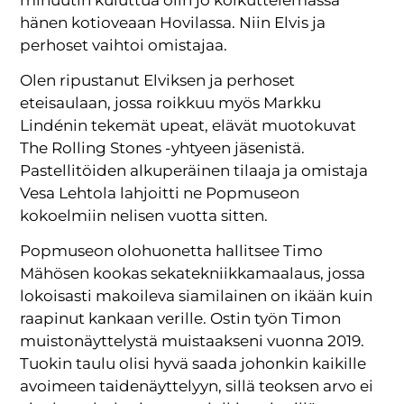
hänen kotioveaan Hovilassa. Niin Elvis ja
perhoset vaihtoi omistajaa.
Olen ripustanut Elviksen ja perhoset
eteisaulaan, jossa roikkuu myös Markku
Lindénin tekemät upeat, elävät muotokuvat
The Rolling Stones -yhtyeen jäsenistä.
Pastellitöiden alkuperäinen tilaaja ja omistaja
Vesa Lehtola lahjoitti ne Popmuseon
kokoelmiin nelisen vuotta sitten.
Popmuseon olohuonetta hallitsee Timo
Mähösen kookas sekatekniikkamaalaus, jossa
lokoisasti makoileva siamilainen on ikään kuin
raapinut kankaan verille. Ostin työn Timon
muistonäyttelystä muistaakseni vuonna 2019.
Tuokin taulu olisi hyvä saada johonkin kaikille
avoimeen taidenäyttelyyn, sillä teoksen arvo ei