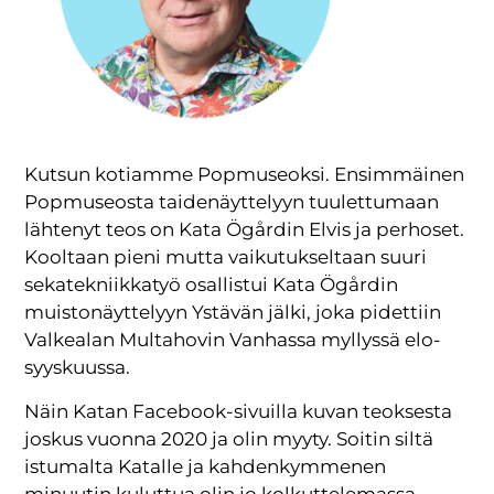
Kutsun kotiamme Popmuseoksi. Ensimmäinen
Popmuseosta taidenäyttelyyn tuulettumaan
lähtenyt teos on Kata Ögårdin Elvis ja perhoset.
Kooltaan pieni mutta vaikutukseltaan suuri
sekatekniikkatyö osallistui Kata Ögårdin
muistonäyttelyyn Ystävän jälki, joka pidettiin
Valkealan Multahovin Vanhassa myllyssä elo-
syyskuussa.
Näin Katan Facebook-sivuilla kuvan teoksesta
joskus vuonna 2020 ja olin myyty. Soitin siltä
istumalta Katalle ja kahdenkymmenen
minuutin kuluttua olin jo kolkuttelemassa