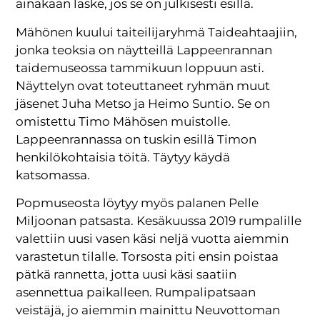
ainakaan laske, jos se on julkisesti esillä.
Mähönen kuului taiteilijaryhmä Taideahtaajiin,
jonka teoksia on näytteillä Lappeenrannan
taidemuseossa tammikuun loppuun asti.
Näyttelyn ovat toteuttaneet ryhmän muut
jäsenet Juha Metso ja Heimo Suntio. Se on
omistettu Timo Mähösen muistolle.
Lappeenrannassa on tuskin esillä Timon
henkilökohtaisia töitä. Täytyy käydä
katsomassa.
Popmuseosta löytyy myös palanen Pelle
Miljoonan patsasta. Kesäkuussa 2019 rumpalille
valettiin uusi vasen käsi neljä vuotta aiemmin
varastetun tilalle. Torsosta piti ensin poistaa
pätkä rannetta, jotta uusi käsi saatiin
asennettua paikalleen. Rumpalipatsaan
veistäjä, jo aiemmin mainittu Neuvottoman