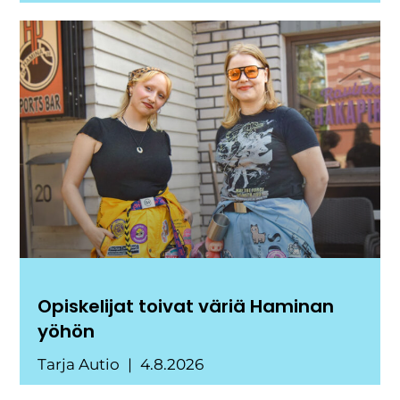
Opiskelijat toivat väriä Haminan
yöhön
Tarja Autio
4.8.2026