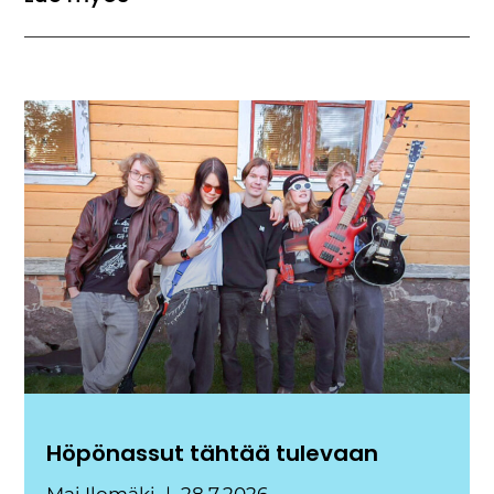
Höpönassut tähtää tulevaan
Mai Ilomäki
28.7.2026