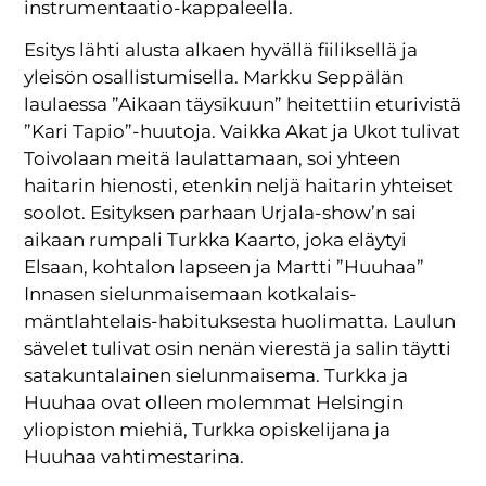
instrumentaatio-kappaleella.
Esitys lähti alusta alkaen hyvällä fiiliksellä ja
yleisön osallistumisella. Markku Seppälän
laulaessa ”Aikaan täysikuun” heitettiin eturivistä
”Kari Tapio”-huutoja. Vaikka Akat ja Ukot tulivat
Toivolaan meitä laulattamaan, soi yhteen
haitarin hienosti, etenkin neljä haitarin yhteiset
soolot. Esityksen parhaan Urjala-show’n sai
aikaan rumpali Turkka Kaarto, joka eläytyi
Elsaan, kohtalon lapseen ja Martti ”Huuhaa”
Innasen sielunmaisemaan kotkalais-
mäntlahtelais-habituksesta huolimatta. Laulun
sävelet tulivat osin nenän vierestä ja salin täytti
satakuntalainen sielunmaisema. Turkka ja
Huuhaa ovat olleen molemmat Helsingin
yliopiston miehiä, Turkka opiskelijana ja
Huuhaa vahtimestarina.