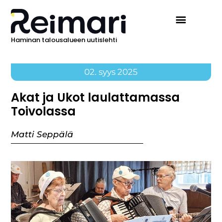
Haminan talousalueen uutislehti
02. syys 2025
Akat ja Ukot laulattamassa
Toivolassa
Matti Seppälä