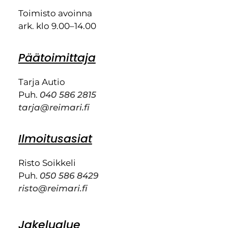
Toimisto avoinna
ark. klo 9.00–14.00
Päätoimittaja
Tarja Autio
Puh.
040 586 2815
tarja@reimari.fi
Ilmoitusasiat
Risto Soikkeli
Puh.
050 586 8429
risto@reimari.fi
Jakelualue