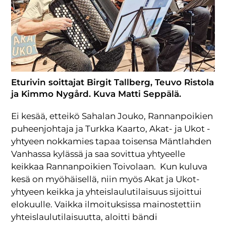
Eturivin soittajat Birgit Tallberg, Teuvo Ristola
ja Kimmo Nygård. Kuva Matti Seppälä.
Ei kesää, etteikö Sahalan Jouko, Rannanpoikien
puheenjohtaja ja Turkka Kaarto, Akat- ja Ukot -
yhtyeen nokkamies tapaa toisensa Mäntlahden
Vanhassa kylässä ja saa sovittua yhtyeelle
keikkaa Rannanpoikien Toivolaan. Kun kuluva
kesä on myöhäisellä, niin myös Akat ja Ukot-
yhtyeen keikka ja yhteislaulutilaisuus sijoittui
elokuulle. Vaikka ilmoituksissa mainostettiin
yhteislaulutilaisuutta, aloitti bändi