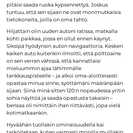
pitäisi saada ruoka kypsennettyä. Joskus
tuntuu, että sen sijaan ne ovat monimutkaisia
tietokoneita, joilla on oma tahto.
Hiljattain olin uuden autoni ratissa, matkalla
kohti paikkaa, jossa en ollut ennen käynyt.
Siksipä hyödynsin auton navigaattoria. Kesken
kaiken auto kuitenkin ilmoitti, että polttoaine
on sen verran vähissä, että kannattaisi
mieluummin ajaa lähimmälle
tankkauspisteelle – ja alkoi oma-aloitteisesti
opastaa minua sinne, syöttämäni määränpään
sijaan. Siinä minä sitten 120:n nopeudessa yritin
sohia näyttöä ja saada opastusta takaisin –
bensaa oli nimittäin ihan riittävästi, jopa vielä
kotimatkaankin.
Hyväähän tuollakin ominaisuudella kai
tarkoitetaan, kuten varmasti monilla muillakin