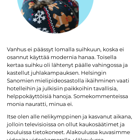
Vanhus ei päässyt lomalla suihkuun, koska ei
osannut käyttää modernia hanaa. Toisella
kertaa suihku oli lähtenyt päälle vahingossa ja
kastellut juhlakampauksen. Helsingin
Sanomien mielipideosastolla ikäihminen vaati
hotelleihin ja julkisiin paikkoihin tavallisia,
helppokäyttöisiä hanoja. Somekommenteissa
monia nauratti, minua ei.
Itse olen alle nelikymppinen ja kasvanut aikana,
jolloin televisioissa on ollut kaukosäätimet ja
kouluissa tietokoneet. Alakoulussa kuvasimme
videoita videokameralla, yläkoulussa