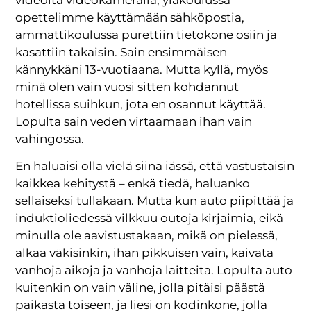
opettelimme käyttämään sähköpostia,
ammattikoulussa purettiin tietokone osiin ja
kasattiin takaisin. Sain ensimmäisen
kännykkäni 13-vuotiaana. Mutta kyllä, myös
minä olen vain vuosi sitten kohdannut
hotellissa suihkun, jota en osannut käyttää.
Lopulta sain veden virtaamaan ihan vain
vahingossa.
En haluaisi olla vielä siinä iässä, että vastustaisin
kaikkea kehitystä – enkä tiedä, haluanko
sellaiseksi tullakaan. Mutta kun auto piipittää ja
induktioliedessä vilkkuu outoja kirjaimia, eikä
minulla ole aavistustakaan, mikä on pielessä,
alkaa väkisinkin, ihan pikkuisen vain, kaivata
vanhoja aikoja ja vanhoja laitteita. Lopulta auto
kuitenkin on vain väline, jolla pitäisi päästä
paikasta toiseen, ja liesi on kodinkone, jolla