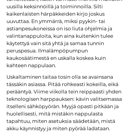
uusilla keksinnöillä ja toiminnoilla. Silti
kaikenlaisten härpäkkeiden kirjo joskus
uuvuttaa. En ymmärrä, miksi pyykin- tai
astianpesukoneissa on iso liuta ohjelmia ja
valintanappuloita, kun aina kuitenkin tulee
käytettyä vain sitä yhtä ja samaa tunnin
peruspesua. Ilmalämpöpumpun
kaukosäätimestä en uskalla koskea kuin
kahteen nappulaan.
Uskaltaminen taitaa tosin olla se avainsana
tässäkin asiassa. Pitää rohkeasti kokeilla, eikä
perääntyä. Viime viikolla tein reippaasti yhden
teknologisen harppauksen: kävin valitsemassa
itselleni sähköpyörän. Myyjä opasti pitkään ja
huolellisesti, mitä mistäkin nappulasta
tapahtuu, miten asetuksia säädetään, mistä
akku käynnistyy ja miten pyörää ladataan.