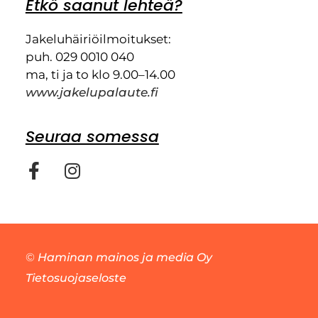
Etkö saanut lehteä?
Jakeluhäiriöilmoitukset:
puh. 029 0010 040
ma, ti ja to klo 9.00–14.00
www.jakelupalaute.fi
Seuraa somessa
©
Haminan mainos ja media Oy
Tietosuojaseloste