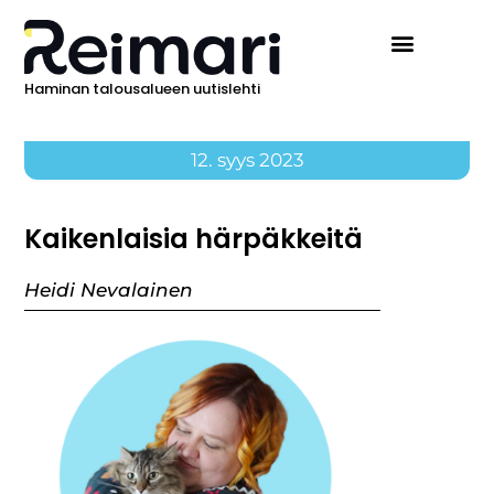
Haminan talousalueen uutislehti
12. syys 2023
Kaikenlaisia härpäkkeitä
Heidi Nevalainen