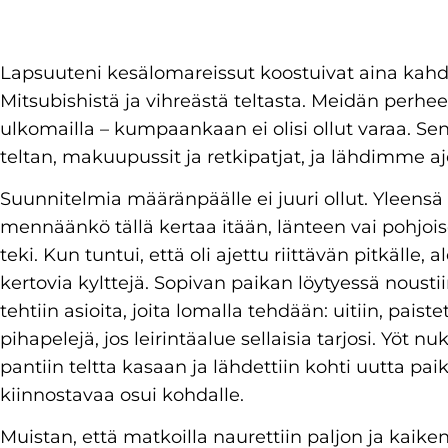
Lapsuuteni kesälomareissut koostuivat aina kahde
Mitsubishistä ja vihreästä teltasta. Meidän perhee
ulkomailla – kumpaankaan ei olisi ollut varaa. S
teltan, makuupussit ja retkipatjat, ja lähdimme a
Suunnitelmia määränpäälle ei juuri ollut. Yleensä 
mennäänkö tällä kertaa itään, länteen vai pohjoise
teki. Kun tuntui, että oli ajettu riittävän pitkälle, a
kertovia kylttejä. Sopivan paikan löytyessä noustiin
tehtiin asioita, joita lomalla tehdään: uitiin, paist
pihapelejä, jos leirintäalue sellaisia tarjosi. Yöt n
pantiin teltta kasaan ja lähdettiin kohti uutta pai
kiinnostavaa osui kohdalle.
Muistan, että matkoilla naurettiin paljon ja kaike