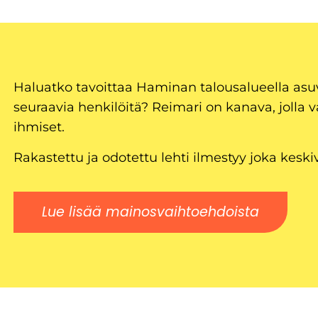
Haluatko tavoittaa Haminan talousalueella as
seuraavia henkilöitä? Reimari on kanava, jolla v
ihmiset.
Rakastettu ja odotettu lehti ilmestyy joka keski
Lue lisää mainosvaihtoehdoista