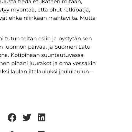
lusta tiedä etukäteen mitään,
ytyy myöntää, että ohut retkipatja,
ivät ehkä niinkään mahtavilta. Mutta
 tutun teltan esiin ja pystytän sen
en luonnon päivää, ja Suomen Latu
ona. Kotipihaan suuntautuvassa
unnen pihani juurakot ja oma vessakin
si laulan iltalauluksi joululaulun –