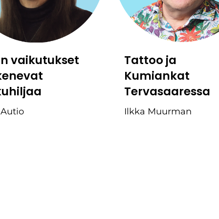
:n vaikutukset
Tattoo ja
kenevat
Kumiankat
kuhiljaa
Tervasaaressa
 Autio
Ilkka Muurman