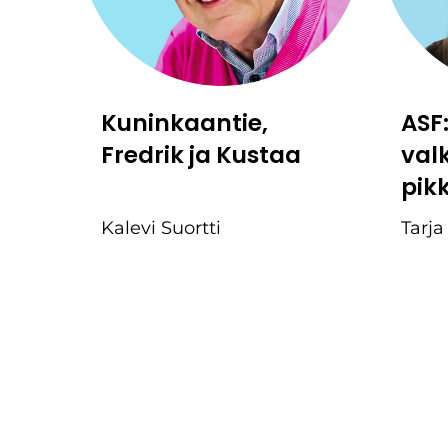
Kuninkaantie,
ASF
Fredrik ja Kustaa
val
pik
Kalevi Suortti
Tarja