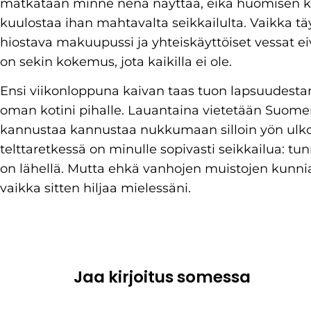
matkataan minne nenä näyttää, eikä huomisen ku
kuulostaa ihan mahtavalta seikkailulta. Vaikka tä
hiostava makuupussi ja yhteiskäyttöiset vessat e
on sekin kokemus, jota kaikilla ei ole.
Ensi viikonloppuna kaivan taas tuon lapsuudestani
oman kotini pihalle. Lauantaina vietetään Suom
kannustaa kannustaa nukkumaan silloin yön ulk
telttaretkessä on minulle sopivasti seikkailua: t
on lähellä. Mutta ehkä vanhojen muistojen kunniak
vaikka sitten hiljaa mielessäni.
Jaa kirjoitus somessa