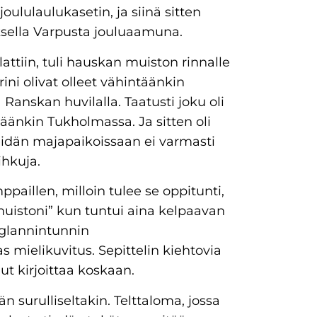
oululaulukasetin, ja siinä sitten
ksella Varpusta jouluaamuna.
attiin, tuli hauskan muiston rinnalle
ni olivat olleet vähintäänkin
 Ranskan huvilalla. Taatusti joku oli
äänkin Tukholmassa. Ja sitten oli
idän majapaikoissaan ei varmasti
ihkuja.
illen, milloin tulee se oppitunti,
muistoni” kun tuntui aina kelpaavan
englannintunnin
s mielikuvitus. Sepittelin kiehtovia
nut kirjoittaa koskaan.
n surulliseltakin. Telttaloma, jossa