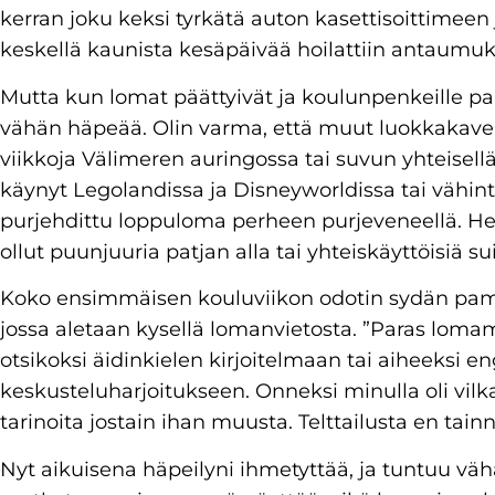
kerran joku keksi tyrkätä auton kasettisoittimeen j
keskellä kaunista kesäpäivää hoilattiin antaumu
Mutta kun lomat päättyivät ja koulunpenkeille pal
vähän häpeää. Olin varma, että muut luokkakaveri
viikkoja Välimeren auringossa tai suvun yhteisellä
käynyt Legolandissa ja Disneyworldissa tai vähint
purjehdittu loppuloma perheen purjeveneellä. He
ollut puunjuuria patjan alla tai yhteiskäyttöisiä su
Koko ensimmäisen kouluviikon odotin sydän pamppa
jossa aletaan kysellä lomanvietosta. ”Paras loma
otsikoksi äidinkielen kirjoitelmaan tai aiheeksi 
keskusteluharjoitukseen. Onneksi minulla oli vilka
tarinoita jostain ihan muusta. Telttailusta en tain
Nyt aikuisena häpeilyni ihmetyttää, ja tuntuu vähä