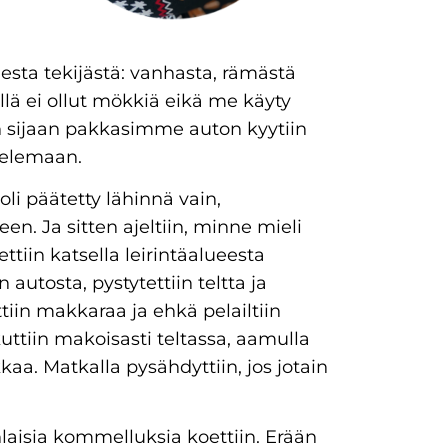
sta tekijästä: vanhasta, rämästä
llä ei ollut mökkiä eikä me käyty
en sijaan pakkasimme auton kyytiin
jelemaan.
oli päätetty lähinnä vain,
en. Ja sitten ajeltiin, minne mieli
lettiin katsella leirintäalueesta
 autosta, pystytettiin teltta ja
ettiin makkaraa ja ehkä pelailtiin
ukuttiin makoisasti teltassa, aamulla
kkaa. Matkalla pysähdyttiin, jos jotain
nlaisia kommelluksia koettiin. Erään