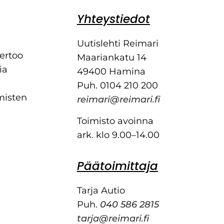
Yhteystiedot
Uutislehti Reimari
kertoo
Maariankatu 14
ia
49400 Hamina
Puh. 0104 210 200
misten
reimari@reimari.fi
Toimisto avoinna
ark. klo 9.00–14.00
Päätoimittaja
Tarja Autio
Puh.
040 586 2815
tarja@reimari.fi