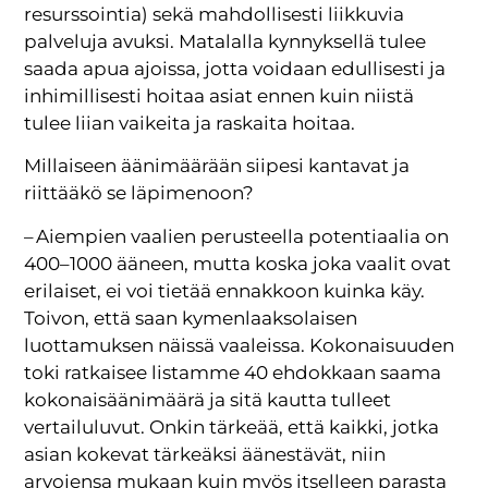
resurssointia) sekä mahdollisesti liikkuvia
palveluja avuksi. Matalalla kynnyksellä tulee
saada apua ajoissa, jotta voidaan edullisesti ja
inhimillisesti hoitaa asiat ennen kuin niistä
tulee liian vaikeita ja raskaita hoitaa.
Millaiseen äänimäärään siipesi kantavat ja
riittääkö se läpimenoon?
– Aiempien vaalien perusteella potentiaalia on
400–1000 ääneen, mutta koska joka vaalit ovat
erilaiset, ei voi tietää ennakkoon kuinka käy.
Toivon, että saan kymenlaaksolaisen
luottamuksen näissä vaaleissa. Kokonaisuuden
toki ratkaisee listamme 40 ehdokkaan saama
kokonaisäänimäärä ja sitä kautta tulleet
vertailuluvut. Onkin tärkeää, että kaikki, jotka
asian kokevat tärkeäksi äänestävät, niin
arvojensa mukaan kuin myös itselleen parasta