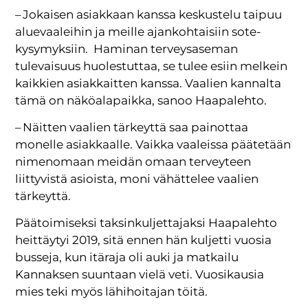
– Jokaisen asiakkaan kanssa keskustelu taipuu
aluevaaleihin ja meille ajankohtaisiin sote-
kysymyksiin. Haminan terveysaseman
tulevaisuus huolestuttaa, se tulee esiin melkein
kaikkien asiakkaitten kanssa. Vaalien kannalta
tämä on näköalapaikka, sanoo Haapalehto.
– Näitten vaalien tärkeyttä saa painottaa
monelle asiakkaalle. Vaikka vaaleissa päätetään
nimenomaan meidän omaan terveyteen
liittyvistä asioista, moni vähättelee vaalien
tärkeyttä.
Päätoimiseksi taksinkuljettajaksi Haapalehto
heittäytyi 2019, sitä ennen hän kuljetti vuosia
busseja, kun itäraja oli auki ja matkailu
Kannaksen suuntaan vielä veti. Vuosikausia
mies teki myös lähihoitajan töitä.