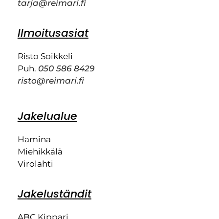
tarja@reimari.fi
Ilmoitusasiat
Risto Soikkeli
Puh.
050 586 8429
risto@reimari.fi
Jakelualue
Hamina
Miehikkälä
Virolahti
Jakeluständit
ABC Kippari