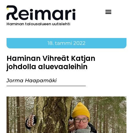
Haminan talousalueen uutislehti
18. tammi 2022
Haminan Vihreät Katjan
johdolla aluevaaleihin
Jorma Haapamäki