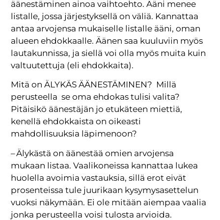
äänestäminen ainoa vaihtoehto. Ääni menee
listalle, jossa järjestyksellä on väliä. Kannattaa
antaa arvojensa mukaiselle listalle ääni, oman
alueen ehdokkaalle. Äänen saa kuuluviin myös
lautakunnissa, ja siellä voi olla myös muita kuin
valtuutettuja (eli ehdokkaita).
Mitä on ÄLYKÄS ÄÄNESTÄMINEN? Millä
perusteella se oma ehdokas tulisi valita?
Pitäisikö äänestäjän jo etukäteen miettiä,
kenellä ehdokkaista on oikeasti
mahdollisuuksia läpimenoon?
– Älykästä on äänestää omien arvojensa
mukaan listaa. Vaalikoneissa kannattaa lukea
huolella avoimia vastauksia, sillä erot eivät
prosenteissa tule juurikaan kysymysasettelun
vuoksi näkymään. Ei ole mitään aiempaa vaalia
jonka perusteella voisi tulosta arvioida.