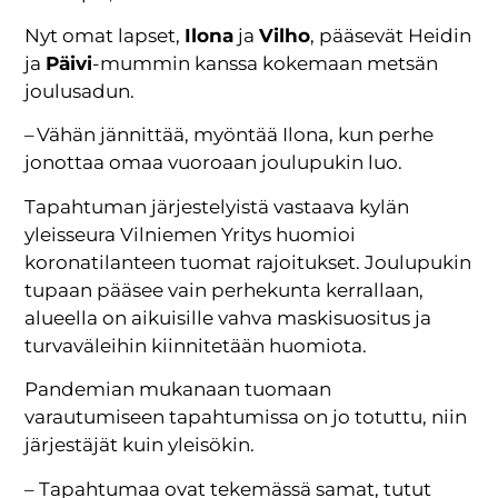
Nyt omat lapset,
Ilona
ja
Vilho
, pääsevät Heidin
ja
Päivi
-mummin kanssa kokemaan metsän
joulusadun.
– Vähän jännittää, myöntää Ilona, kun perhe
jonottaa omaa vuoroaan joulupukin luo.
Tapahtuman järjestelyistä vastaava kylän
yleisseura Vilniemen Yritys huomioi
koronatilanteen tuomat rajoitukset. Joulupukin
tupaan pääsee vain perhekunta kerrallaan,
alueella on aikuisille vahva maskisuositus ja
turvaväleihin kiinnitetään huomiota.
Pandemian mukanaan tuomaan
varautumiseen tapahtumissa on jo totuttu, niin
järjestäjät kuin yleisökin.
– Tapahtumaa ovat tekemässä samat, tutut