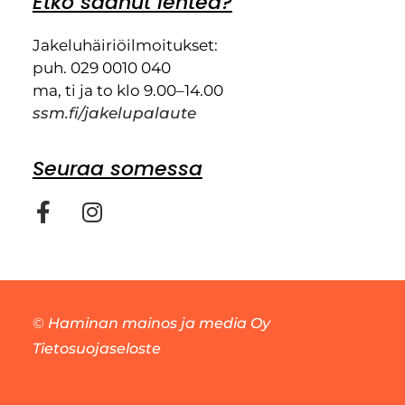
Etkö saanut lehteä?
Jakeluhäiriöilmoitukset:
puh. 029 0010 040
ma, ti ja to klo 9.00–14.00
ssm.fi/jakelupalaute
Seuraa somessa
©
Haminan mainos ja media Oy
Tietosuojaseloste