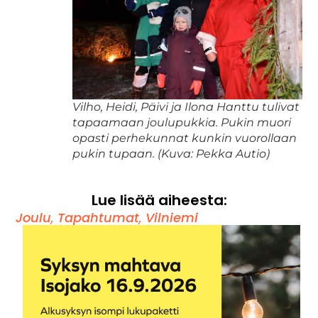
Vilho, Heidi, Päivi ja Ilona Hanttu tulivat
tapaamaan joulupukkia. Pukin muori
opasti perhekunnat kunkin vuorollaan
pukin tupaan. (Kuva: Pekka Autio)
Lue lisää aiheesta:
Joulu
,
Tapahtumat
,
Vilniemi