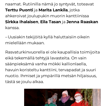
naamat. Rutiinilla nämä jo syntyvät, toteavat
Terttu Puonti
ja
Marita Lankila
, jotka
ahkeroivat joulupukin muorin kanttiinissa
Sirkka Ihalaisen
,
Eila Tasan
ja
Jenna Raaskan
kanssa.
– Uusiakin tekijöitä kyllä haluttaisiin oikein
mielellään mukaan.
Rasvaturkinvuorella ei ole kaupallisia toimijoita
eikä tekemällä tehtyjä lavasteita. On vain
säänpieksämä vanha mökki kallionlaella,
havuin koristeltu kanttiini, tervapadat ja suuri
nuotio. Ihmiset ja ympärillä metsän hiljaisuus,
tästä se joulu alkaa.