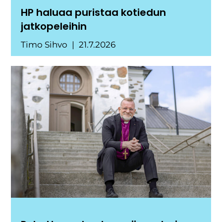
HP haluaa puristaa kotiedun
jatkopeleihin
Timo Sihvo
21.7.2026