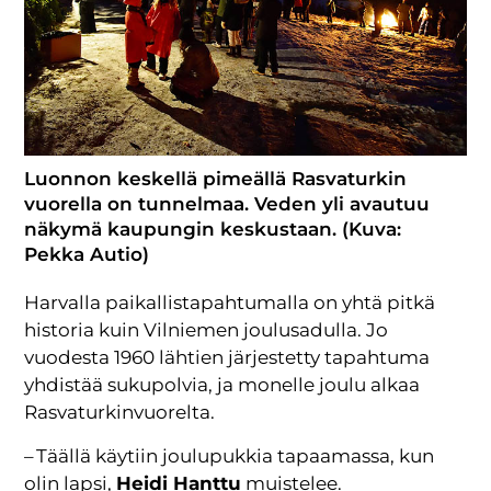
Luonnon keskellä pimeällä Rasvaturkin
vuorella on tunnelmaa. Veden yli avautuu
näkymä kaupungin keskustaan. (Kuva:
Pekka Autio)
Harvalla paikallistapahtumalla on yhtä pitkä
historia kuin Vilniemen joulusadulla. Jo
vuodesta 1960 lähtien järjestetty tapahtuma
yhdistää sukupolvia, ja monelle joulu alkaa
Rasvaturkinvuorelta.
– Täällä käytiin joulupukkia tapaamassa, kun
olin lapsi,
Heidi Hanttu
muistelee.