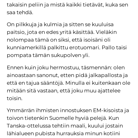
takaisin peliin ja mistä kaikki tietävät, kuka sen
saa tehdä.
On pilkkuja ja kulmia ja sitten se kuuluisa
paitsio, jota en edes yritä käsittää. Vieläkin
nolompaa tämä on siksi, että isoisäni oli
kunniamerkillä palkittu erotuomari. Pallo taisi
pompata tämän sukupolven yli.
Ennen kuin joku hermostuu, täsmennän: olen
ainoastaan sanonut, etten pidä jalkapallosta ja
että en tajua sääntöjä. Minulla ei kuitenkaan ole
mitään sitä vastaan, että joku muu ajattelee
toisin.
Ymmärrän ihmisten innostuksen EM-kisoista ja
toivon tietenkin Suomelle hyviä pelejä. Kun
Tanska-ottelussa tehtiin maali, kuului jostain
lähialueen pubista hurrauksia minun kotiini