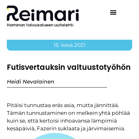
Haminan talousalueen uutislehti
Ilmoita Reimarissa
15. kesä 2021
Futisvertauksin valtuustotyöhön
Heidi Nevalainen
Pitäisi tunnustaa eräs asia, mutta jännittää.
Tämän tunnustaminen on melkein yhtä pöhlää
kuin se, että kertoisi inhoavansa lämpimiä
kesäpäiviä, Fazerin suklaata ja järvimaisemia.