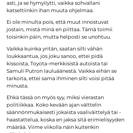
asti, ja se hymyilytti, vaikka sohvallani
katseltiinkin ihan muuta ohjelmaa.
Ei ole minulta pois, että muut innostuvat
jostain, mistä minä en piittaa. Tämä toimii
toisinkin päin, mutta helposti se unohtuu.
Vaikka kuinka yritän, saatan silti vähän
loukkaantua, jos joku sanoo, ettei pidä
kissoista, Toyota-merkkisistä autoista tai
Samuli Putron lauluäänestä. Vaikka eihän se
tarkoita, ettei sama ihminen silti voisi pitää
minusta.
Ehkä tässä on myös syy, miksi vierastan
politiikkaa. Koko kevään ajan välttelin
säännönmukaisesti jokaista vaaliväittelyä tai -
haastattelua, koska en jaksa sitä erimielisyyden
määrää. Viime viikolla näin kuitenkin