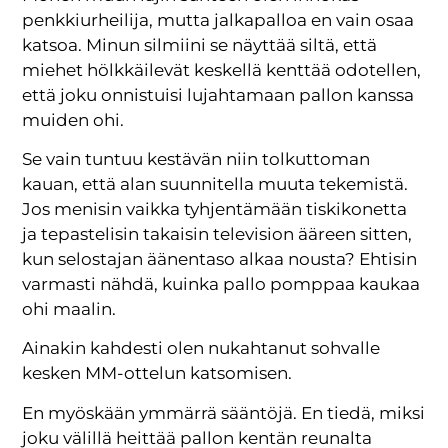
penkkiurheilija, mutta jalkapalloa en vain osaa
katsoa. Minun silmiini se näyttää siltä, että
miehet hölkkäilevät keskellä kenttää odotellen,
että joku onnistuisi lujahtamaan pallon kanssa
muiden ohi.
Se vain tuntuu kestävän niin tolkuttoman
kauan, että alan suunnitella muuta tekemistä.
Jos menisin vaikka tyhjentämään tiskikonetta
ja tepastelisin takaisin television ääreen sitten,
kun selostajan äänentaso alkaa nousta? Ehtisin
varmasti nähdä, kuinka pallo pomppaa kaukaa
ohi maalin.
Ainakin kahdesti olen nukahtanut sohvalle
kesken MM-ottelun katsomisen.
En myöskään ymmärrä sääntöjä. En tiedä, miksi
joku välillä heittää pallon kentän reunalta