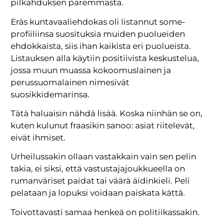
pilkahduksen paremmasta.
Eräs kuntavaaliehdokas oli listannut some­
profiiliinsa suosituksia muiden puolueiden
ehdokkaista, siis ihan kaikista eri puolueista.
Listauksen alla käytiin positiivista keskustelua,
jossa muun muassa kokoomuslainen ja
perussuomalainen nimesivät
suosikkidemarinsa.
Tätä haluaisin nähdä lisää. Koska niinhän se on,
kuten kulunut fraasikin sanoo: asiat riitelevät,
eivät ihmiset.
Urheilussakin ollaan vastakkain vain sen pelin
takia, ei siksi, että vastustajajoukkueella on
rumanväriset paidat tai väärä äidinkieli. Peli
pelataan ja lopuksi voidaan paiskata kättä.
Toivottavasti samaa henkeä on politiikassakin.