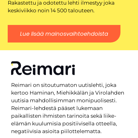
Rakastettu ja odotettu lehti ilmestyy joka
keskiviikko noin 14 500 talouteen.
Lue lisää mainosvaihtoehdoista
Reimari on sitoutumaton uutislehti, joka
kertoo Haminan, Miehikkälän ja Virolahden
uutisia mahdollisimman monipuolisesti.
Reimari-lehdestä pääset lukemaan
paikallisten ihmisten tarinoita sekä liike-
elämän kuulumisia positiivisella otteella,
negatiivisia asioita piilottelematta.