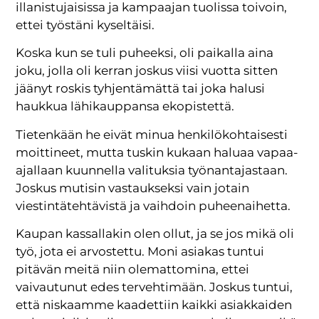
illanistujaisissa ja kampaajan tuolissa toivoin,
ettei työstäni kyseltäisi.
Koska kun se tuli puheeksi, oli paikalla aina
joku, jolla oli kerran joskus viisi vuotta sitten
jäänyt roskis tyhjentämättä tai joka halusi
haukkua lähikauppansa ekopistettä.
Tietenkään he eivät minua henkilökohtaisesti
moittineet, mutta tuskin kukaan haluaa vapaa-
ajallaan kuunnella valituksia työnantajastaan.
Joskus mutisin vastaukseksi vain jotain
viestintätehtävistä ja vaihdoin puheenaihetta.
Kaupan kassallakin olen ollut, ja se jos mikä oli
työ, jota ei arvostettu. Moni asiakas tuntui
pitävän meitä niin olemattomina, ettei
vaivautunut edes tervehtimään. Joskus tuntui,
että niskaamme kaadettiin kaikki asiakkaiden