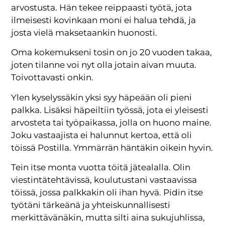
arvostusta. Hän tekee reippaasti työtä, jota
ilmeisesti kovinkaan moni ei halua tehdä, ja
josta vielä maksetaankin huonosti.
Oma kokemukseni tosin on jo 20 vuoden takaa,
joten tilanne voi nyt olla jotain aivan muuta.
Toivottavasti onkin.
Ylen kyselyssäkin yksi syy häpeään oli pieni
palkka. Lisäksi häpeiltiin työssä, jota ei yleisesti
arvosteta tai työpaikassa, jolla on huono maine.
Joku vastaajista ei halunnut kertoa, että oli
töissä Postilla. Ymmärrän häntäkin oikein hyvin.
Tein itse monta vuotta töitä jätealalla. Olin
viestintätehtävissä, koulutustani vastaavissa
töissä, jossa palkkakin oli ihan hyvä. Pidin itse
työtäni tärkeänä ja yhteiskunnallisesti
merkittävänäkin, mutta silti aina sukujuhlissa,