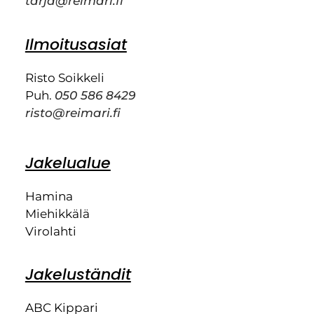
tarja@reimari.fi
Ilmoitusasiat
Risto Soikkeli
Puh.
050 586 8429
risto@reimari.fi
Jakelualue
Hamina
Miehikkälä
Virolahti
Jakeluständit
ABC Kippari