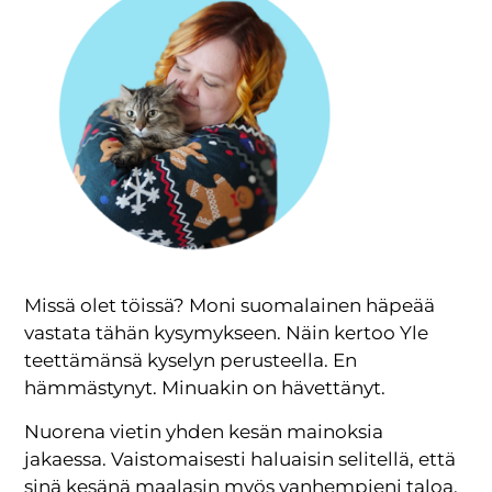
Missä olet töissä? Moni suomalainen häpeää
vastata tähän kysymykseen. Näin kertoo Yle
teettämänsä kyselyn perusteella. En
hämmästynyt. Minuakin on hävettänyt.
Nuorena vietin yhden kesän mainoksia
jakaessa. Vaistomaisesti haluaisin selitellä, että
sinä kesänä maalasin myös vanhempieni taloa,