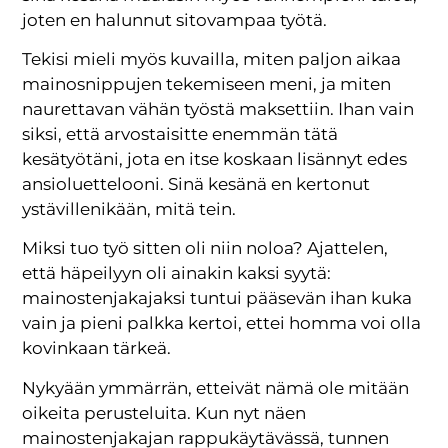
joten en halunnut sitovampaa työtä.
Tekisi mieli myös kuvailla, miten paljon aikaa
mainosnippujen tekemiseen meni, ja miten
naurettavan vähän työstä maksettiin. Ihan vain
siksi, että arvostaisitte enemmän tätä
kesätyötäni, jota en itse koskaan lisännyt edes
ansioluettelooni. Sinä kesänä en kertonut
ystävillenikään, mitä tein.
Miksi tuo työ sitten oli niin noloa? Ajattelen,
että häpeilyyn oli ainakin kaksi syytä:
mainostenjakajaksi tuntui pääsevän ihan kuka
vain ja pieni palkka kertoi, ettei homma voi olla
kovinkaan tärkeä.
Nykyään ymmärrän, etteivät nämä ole mitään
oikeita perusteluita. Kun nyt näen
mainostenjakajan rappukäytävässä, tunnen