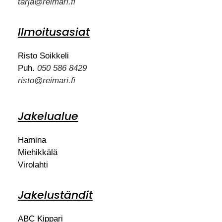
tarja@reimari.fi
Ilmoitusasiat
Risto Soikkeli
Puh.
050 586 8429
risto@reimari.fi
Jakelualue
Hamina
Miehikkälä
Virolahti
Jakeluständit
ABC Kippari