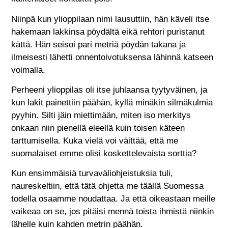
Niinpä kun ylioppilaan nimi lausuttiin, hän käveli itse
hakemaan lakkinsa pöydältä eikä rehtori puristanut
kättä. Hän seisoi pari metriä pöydän takana ja
ilmeisesti lähetti onnentoivotuksensa lähinnä katseen
voimalla.
Perheeni ylioppilas oli itse juhlaansa tyytyväinen, ja
kun lakit painettiin päähän, kyllä minäkin silmäkulmia
pyyhin. Silti jäin miettimään, miten iso merkitys
onkaan niin pienellä eleellä kuin toisen käteen
tarttumisella. Kuka vielä voi väittää, että me
suomalaiset emme olisi koskettelevaista sorttia?
Kun ensimmäisiä turvaväliohjeistuksia tuli,
naureskeltiin, että tätä ohjetta me täällä Suomessa
todella osaamme noudattaa. Ja että oikeastaan meille
vaikeaa on se, jos pitäisi mennä toista ihmistä niinkin
lähelle kuin kahden metrin päähän.