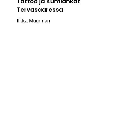
Tattoo ja Kumiankat
Tervasaaressa
Ilkka Muurman