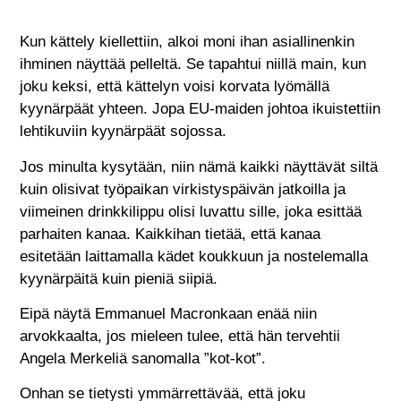
Kun kättely kiellettiin, alkoi moni ihan asiallinenkin
ihminen näyttää pelleltä. Se tapahtui niillä main, kun
joku keksi, että kättelyn voisi korvata lyömällä
kyynärpäät yhteen. Jopa EU-maiden johtoa ikuistettiin
lehtikuviin kyynärpäät sojossa.
Jos minulta kysytään, niin nämä kaikki näyttävät siltä
kuin olisivat työpaikan virkistyspäivän jatkoilla ja
viimeinen drinkkilippu olisi luvattu sille, joka esittää
parhaiten kanaa. Kaikkihan tietää, että kanaa
esitetään laittamalla kädet koukkuun ja nostelemalla
kyynärpäitä kuin pieniä siipiä.
Eipä näytä Emmanuel Macronkaan enää niin
arvokkaalta, jos mieleen tulee, että hän tervehtii
Angela Merkeliä sanomalla ”kot-kot”.
Onhan se tietysti ymmärrettävää, että joku