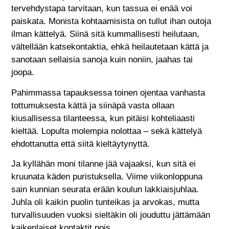
tervehdystapa tarvitaan, kun tassua ei enää voi
paiskata. Monista kohtaamisista on tullut ihan outoja
ilman kättelyä. Siinä sitä kummallisesti heilutaan,
vältellään katsekontaktia, ehkä heilautetaan kättä ja
sanotaan sellaisia sanoja kuin noniin, jaahas tai
joopa.
Pahimmassa tapauksessa toinen ojentaa vanhasta
tottumuksesta kättä ja siinäpä vasta ollaan
kiusallisessa tilanteessa, kun pitäisi kohteliaasti
kieltää. Lopulta molempia nolottaa – sekä kättelyä
ehdottanutta että siitä kieltäytynyttä.
Ja kyllähän moni tilanne jää vajaaksi, kun sitä ei
kruunata käden puristuksella. Viime viikonloppuna
sain kunnian seurata erään koulun lakkiaisjuhlaa.
Juhla oli kaikin puolin tunteikas ja arvokas, mutta
turvallisuuden vuoksi sieltäkin oli jouduttu jättämään
kaikenlaiset kontaktit pois.