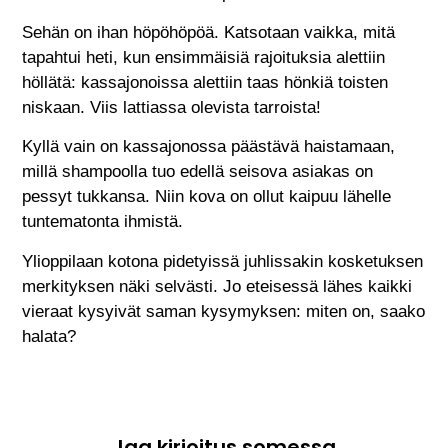
Sehän on ihan höpöhöpöä. Katsotaan vaikka, mitä
tapahtui heti, kun ensimmäisiä rajoituksia alettiin
höllätä: kassajonoissa alettiin taas hönkiä toisten
niskaan. Viis lattiassa olevista tarroista!
Kyllä vain on kassajonossa päästävä haistamaan,
millä shampoolla tuo edellä seisova asiakas on
pessyt tukkansa. Niin kova on ollut kaipuu lähelle
tuntematonta ihmistä.
Ylioppilaan kotona pidetyissä juhlissakin kosketuksen
merkityksen näki selvästi. Jo eteisessä lähes kaikki
vieraat kysyivät saman kysymyksen: miten on, saako
halata?
Jaa kirjoitus somessa