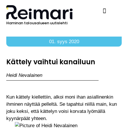
Haminan talousalueen uutislehti
Ilmoita Reimarissa
01. syys 2020
Kättely vaihtui kanailuun
Heidi Nevalainen
Kun kättely kiellettiin, alkoi moni ihan asiallinenkin
ihminen näyttää pelleltä. Se tapahtui niillä main, kun
joku keksi, että kättelyn voisi korvata lyömällä
kyynärpäät yhteen.