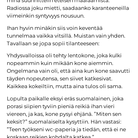
minä suunnittelin eteisen maalaamista.
Radiossa joku mietti, saadaanko karanteeneilla
viimeinkin syntyvyys nousuun.
Ihan hyvin minäkin siis voin keventää
tunnelmaa vaikka vitsillä. Muistan vain yhden.
Tavallaan se jopa sopii tilanteeseen:
Yhdysvalloissa oli tehty lentokone, joka kulki
nopeammin kuin mikään kone aiemmin.
Ongelmana vain oli, että aina kun kone saavutti
täyden nopeutensa, sen siivet katkesivat.
Kaikkea kokeiltiin, mutta aina tulos oli sama.
Lopulta paikalle eksyi eräs suomalainen, joka
porasi siipien tyviin pieniä reikiä ihan vieri
viereen, ja kas, kone pysyi ehjänä. ”Miten sen
keksit?” suomalaiselta kysyttiin. Hän vastasi:
”Teen työkseni wc-paperia ja tiedän, että ei ne
koskaan reikien kohdalta katkea.”