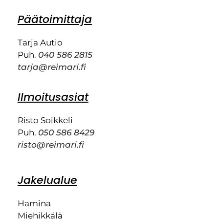
Päätoimittaja
Tarja Autio
Puh.
040 586 2815
tarja@reimari.fi
Ilmoitusasiat
Risto Soikkeli
Puh.
050 586 8429
risto@reimari.fi
Jakelualue
Hamina
Miehikkälä