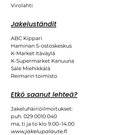
Virolahti
Jakeluständit
ABC Kippari
Haminan S-ostoskeskus
K-Market Itäväylä
K-Supermarket Kanuuna
Sale Miehikkälä
Reimarin toimisto
Etkö saanut lehteä?
Jakeluhäiriöilmoitukset:
puh. 029 0010 040
ma, ti ja to klo 9.00–14.00
www.jakelupalaute.fi