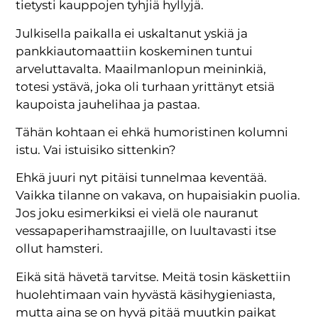
tietysti kauppojen tyhjiä hyllyjä.
Julkisella paikalla ei uskaltanut yskiä ja
pankkiautomaattiin koskeminen tuntui
arveluttavalta. Maailmanlopun meininkiä,
totesi ystävä, joka oli turhaan yrittänyt etsiä
kaupoista jauhelihaa ja pastaa.
Tähän kohtaan ei ehkä humoristinen kolumni
istu. Vai istuisiko sittenkin?
Ehkä juuri nyt pitäisi tunnelmaa keventää.
Vaikka tilanne on vakava, on hupaisiakin puolia.
Jos joku esimerkiksi ei vielä ole nauranut
vessapaperihamstraajille, on luultavasti itse
ollut hamsteri.
Eikä sitä hävetä tarvitse. Meitä tosin käskettiin
huolehtimaan vain hyvästä käsihygieniasta,
mutta aina se on hyvä pitää muutkin paikat