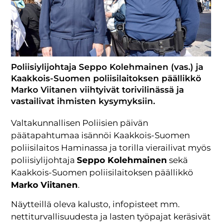
Poliisiylijohtaja Seppo Kolehmainen (vas.) ja
Kaakkois-Suomen poliisilaitoksen päällikkö
Marko Viitanen viihtyivät torivilinässä ja
vastailivat ihmisten kysymyksiin.
Valtakunnallisen Poliisien päivän
päätapahtumaa isännöi Kaakkois-Suomen
poliisilaitos Haminassa ja torilla vierailivat myös
poliisiylijohtaja
Seppo Kolehmainen
sekä
Kaakkois-Suomen poliisilaitoksen päällikkö
Marko Viitanen
.
Näytteillä oleva kalusto, infopisteet mm.
nettiturvallisuudesta ja lasten työpajat keräsivät