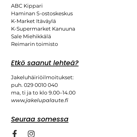
ABC Kippari
Haminan S-ostoskeskus
K-Market Itäväylä
K-Supermarket Kanuuna
Sale Miehikkälä
Reimarin toimisto
Etkö saanut lehteä?
Jakeluhäiriöilmoitukset:
puh. 029 0010 040
ma, ti ja to klo 9.00–14.00
www.jakelupalaute.fi
Seuraa somessa