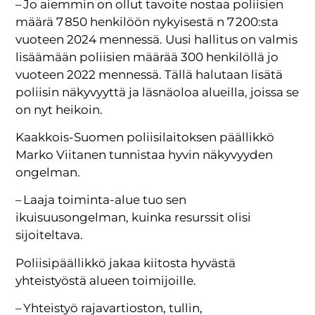
– Jo aiemmin on ollut tavoite nostaa poliisien
määrä 7 850 henkilöön nykyisestä n 7 200:sta
vuoteen 2024 mennessä. Uusi hallitus on valmis
lisäämään poliisien määrää 300 henkilöllä jo
vuoteen 2022 mennessä. Tällä halutaan lisätä
poliisin näkyvyyttä ja läsnäoloa alueilla, joissa se
on nyt heikoin.
Kaakkois-Suomen poliisilaitoksen päällikkö
Marko Viitanen tunnistaa hyvin näkyvyyden
ongelman.
– Laaja toiminta-alue tuo sen
ikuisuusongelman, kuinka resurssit olisi
sijoiteltava.
Poliisipäällikkö jakaa kiitosta hyvästä
yhteistyöstä alueen toimijoille.
– Yhteistyö rajavartioston, tullin,