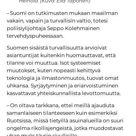
Heinola. (Kuva: Ella Taponen)
– Suomi on tutkimusten mukaan maailman
vakain, vapain ja turvallisin valtio, totesi
poliisiylijohtaja Seppo Kolehmainen
tervehdyspuheessaan.
Suomen sisäistä turvallisuutta arvioivat
asiantuntijat kuitenkin huomauttavat, että
tilanne voi muuttua. Isot systeemiset
muutokset, kuten nopeasti kehittyvä
teknologia ja ilmastonmuutos, tuovat omat
uhkansa. Syrjäytyminen ja eriarvoistuminen
kasvattavat yhteiskunnallista levottomuutta.
– On oltava tarkkana, ettei meillä ajauduta
samanlaiseen tilanteeseen kuin esimerkiksi
Ruotsissa, missä tietyillä asuinalueilla on suuri
ongelma rikollisjengeistä, jotka muodostavat
uhan myös täysin sivullisille.