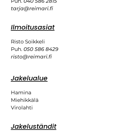
Puh.
040 586 2815
tarja@reimari.fi
Ilmoitusasiat
Risto Soikkeli
Puh.
050 586 8429
risto@reimari.fi
Jakelualue
Hamina
Miehikkälä
Virolahti
Jakeluständit